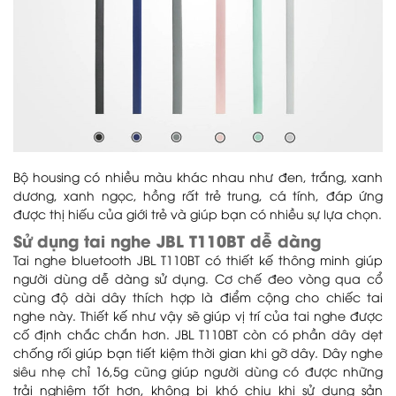
Bộ housing có nhiều màu khác nhau như đen, trắng, xanh
dương, xanh ngọc, hồng rất trẻ trung, cá tính, đáp ứng
được thị hiếu của giới trẻ và giúp bạn có nhiều sự lựa chọn.
Sử dụng tai nghe JBL T110BT dễ dàng
Tai nghe bluetooth JBL T110BT có thiết kế thông minh giúp
người dùng dễ dàng sử dụng. Cơ chế đeo vòng qua cổ
cùng độ dài dây thích hợp là điểm cộng cho chiếc tai
nghe này. Thiết kế như vậy sẽ giúp vị trí của tai nghe được
cố định chắc chắn hơn. JBL T110BT còn có phần dây dẹt
chống rối giúp bạn tiết kiệm thời gian khi gỡ dây. Dây nghe
siêu nhẹ chỉ 16,5g cũng giúp người dùng có được những
trải nghiệm tốt hơn, không bị khó chịu khi sử dụng sản