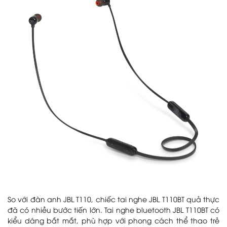
So với đàn anh JBL T110, chiếc tai nghe JBL T110BT quả thực
đã có nhiều bước tiến lớn. Tai nghe bluetooth JBL T110BT có
kiểu dáng bắt mắt, phù hợp với phong cách thể thao trẻ