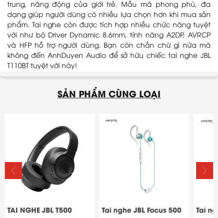
trung, năng động của giới trẻ. Mẫu mã phong phú, đa
dạng giúp người dùng có nhiều lựa chọn hơn khi mua sản
phẩm. Tai nghe còn được tích hợp nhiều chức năng tuyệt
vời như bộ Driver Dynamic 8.6mm, tính năng A2DP, AVRCP
và HFP hỗ trợ người dùng. Bạn còn chần chừ gì nữa mà
không đến AnhDuyen Audio để sở hữu chiếc tai nghe JBL
T110BT tuyệt vời này!
SẢN PHẨM CÙNG LOẠI
TAI NGHE JBL T500
Tai nghe JBL Focus 500
Tai ng