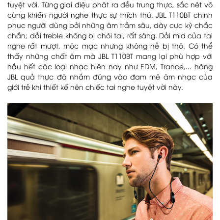
tuyệt vời. Từng giai điệu phát ra đều trung thực, sắc nét vô
cùng khiến người nghe thực sự thích thú. JBL T110BT chinh
phục người dùng bởi những âm trầm sâu, dày cực kỳ chắc
chắn; dải treble không bị chói tai, rất sáng. Dải mid của tai
nghe rất mượt, mộc mạc nhưng không hề bị thô. Có thể
thấy những chất âm mà JBL T110BT mang lại phù hợp với
hầu hết các loại nhạc hiện nay như EDM, Trance,... hãng
JBL quả thực đã nhắm đúng vào đam mê âm nhạc của
giới trẻ khi thiết kế nên chiếc tai nghe tuyệt vời này.