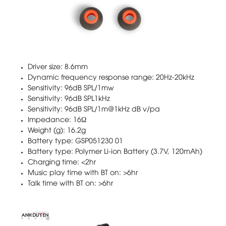
Driver size: 8.6mm
Dynamic frequency response range: 20Hz-20kHz
Sensitivity: 96dB SPL/1mw
Sensitivity: 96dB SPL1kHz
Sensitivity: 96dB SPL/1m@1kHz dB v/pa
Impedance: 16Ω
Weight (g): 16.2g
Battery type: GSP051230 01
Battery type: Polymer Li-ion Battery (3.7V, 120mAh)
Charging time: <2hr
Music play time with BT on: >6hr
Talk time with BT on: >6hr