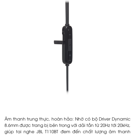
Âm thanh trung thực, hoàn hảo: Nhờ có bộ Driver Dynamic
8.6mm được trang bị bên trong với dải tần từ 20Hz tới 20kHz,
giúp tai nghe JBL T110BT đem đến chất lượng âm thanh