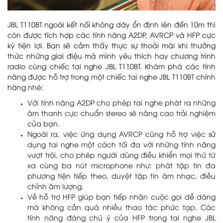
JBL T110BT ngoài kết nối không dây ổn định lên đến 10m thì
còn được tích hợp các tính năng A2DP, AVRCP và HFP cực
kỳ tiện lợi. Bạn sẽ cảm thấy thực sự thoải mái khi thưởng
thức những giai điệu mà mình yêu thích hay chương trình
radio cùng chiếc tai nghe JBL T110BT. Khám phá các tính
năng được hỗ trợ trong một chiếc tai nghe JBL T110BT chính
hãng nhé:
Với tính năng A2DP cho phép tai nghe phát ra những
âm thanh cực chuẩn stereo sẽ nâng cao trải nghiệm
của bạn.
Ngoài ra, việc ứng dụng AVRCP cũng hỗ trợ việc sử
dụng tai nghe một cách tối đa với những tính năng
vượt trội, cho phép người dùng điều khiển mọi thứ từ
xa cùng ba nút microphone như: phát tập tin đa
phương tiện tiếp theo, duyệt tập tin âm nhạc, điều
chỉnh âm lượng.
Về hỗ trợ HFP giúp bạn tiếp nhận cuộc gọi dễ dàng
mà không cần quá nhiều thao tác phức tạp. Các
tính năng đáng chú ý của HFP trong tai nghe JBL