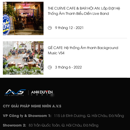
THE CURVE CAFE & BAR HỘI AN: Lắp Đặt Hệ
Thống Âm Thanh Biểu Diễn Live Band
9 tháng 12 - 2021
GÉ CAFE: Hệ thống Âm thanh Background
Music VS4
3 tháng 6 - 2022
CTY GIẢI PHÁP NGHE NHÌN A.V.S
VP Công ty & Showroom 1:
115 Lê Đình Dương, Q. Hải Châu, Đà Nẵng
Showroom 2:
83 Trần Quốc Toản, Q. Hải Châu, Đà Nẵng