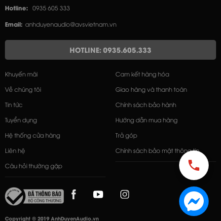
Hotline:
0935 605 333
Email:
anhduyenaudio@avsvietnam.vn
HOTLINE: 0935.605.333
Khuyến mãi
Cam kết hàng hóa
Về chúng tôi
Giao hàng và thanh toán
Tin tức
Chính sách bảo hành
Tuyển dụng
Hướng dẫn mua hàng
Hệ thống cửa hàng
Trả góp
Liên hệ
Chính sách bảo mật thông tin
Câu hỏi thường gặp
Copyright © 2019 AnhDuyenAudio.vn