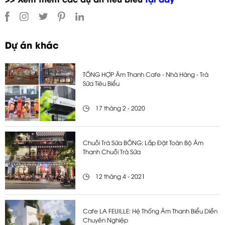
>> Xem thêm các dự án tiêu biểu
tại đây
Dự án khác
TỔNG HỢP Âm Thanh Cafe - Nhà Hàng - Trà
Sữa Tiêu Biểu
17 tháng 2 - 2020
Chuỗi Trà Sữa BÔNG: Lắp Đặt Toàn Bộ Âm
Thanh Chuỗi Trà Sữa
12 tháng 4 - 2021
Cafe LA FEUILLE: Hệ Thống Âm Thanh Biểu Diễn
Chuyên Nghiệp