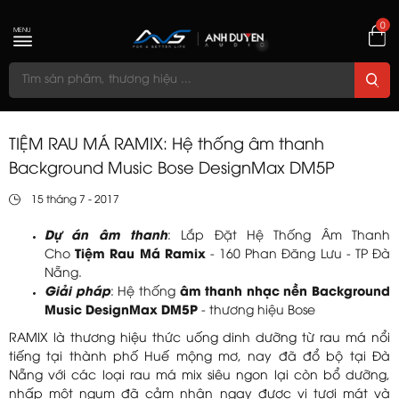
0
MENU
TIỆM RAU MÁ RAMIX: Hệ thống âm thanh
Background Music Bose DesignMax DM5P
15 tháng 7 - 2017
Dự án âm thanh
: Lắp Đặt Hệ Thống Âm Thanh
Cho
Tiệm Rau Má Ramix
- 160 Phan Đăng Lưu - TP Đà
Nẵng.
Giải pháp
: Hệ thống
âm thanh nhạc nền Background
Music
DesignMax DM5P
- thương hiệu Bose
RAMIX là thương hiệu thức uống dinh dưỡng từ rau má nổi
tiếng tại thành phố Huế mộng mơ, nay đã đổ bộ tại Đà
Nẵng với các loại rau má mix siêu ngon lại còn bổ dưỡng,
nhấp một ngụm đã cảm nhận ngay được vị tươi mát và