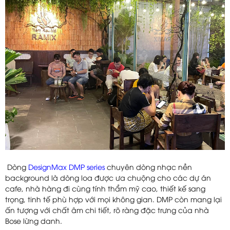
Dòng
DesignMax DMP series
chuyên dòng nhạc nền
background là dòng loa được ưa chuộng cho các dự án
cafe, nhà hàng đi cùng tính thẩm mỹ cao, thiết kế sang
trọng, tinh tế phù hợp với mọi không gian. DMP còn mang lại
ấn tượng với chất âm chi tiết, rõ ràng đặc trưng của nhà
Bose lừng danh.