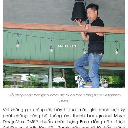
Giải pháp nhạc background music từ loa treo tường Bose Designmax
DM5P
Với không gian rộng rãi, bày trí tươi mát, giá thành cực kỳ
phải chăng cùng hệ thống âm thanh background Music
DesignMax DM5P chuẩn chất lượng Bose đẳng cấp được