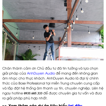
Chân thành cảm ơn Chủ đầu tư đã tin tưởng và lựa chọn
giải pháp của
AnhDuyen Audio
để mang đến không gian
âm nhạc cho thực khách. AnhDuyen Audio là đại lý chính
thức của Bose Professional tại miền Trung chuyên cung cấp
và lắp đặt hệ thống âm thanh uy tín, chuyên nghiệp. Liên hệ
ngay hotline 𝟎𝟗𝟑𝟓.𝟔𝟎𝟓.𝟑𝟑𝟑 để được chuyên gia tư vấn và đưa
ra giải pháp phù hợp nhất.