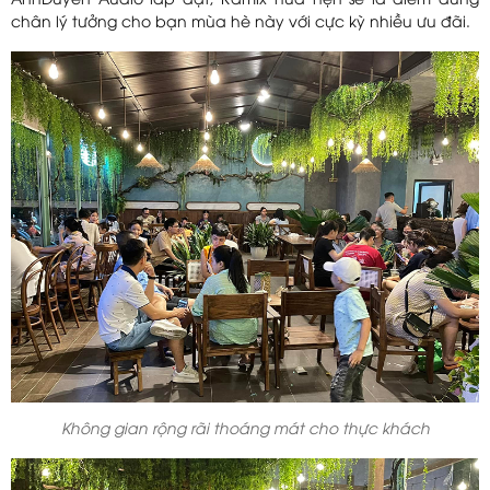
AnhDuyen Audio lắp đặt, Ramix hứa hẹn sẽ là điểm dừng
chân lý tưởng cho bạn mùa hè này với cực kỳ nhiều ưu đãi.
Không gian rộng rãi thoáng mát cho thực khách