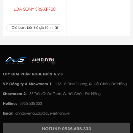
LOA SONY SRS-XP700
Giá bán: Liên hệ giá tốt nhất
CTY GIẢI PHÁP NGHE NHÌN A.V.S
VP Công ty & Showroom 1:
115 Lê Đình Dương, Q. Hải Châu, Đà Nẵng
Showroom 2:
83 Trần Quốc Toản, Q. Hải Châu, Đà Nẵng
Hotline:
0935 605 333
Email:
anhduyenaudio@avsvietnam.vn
HOTLINE: 0935.605.333