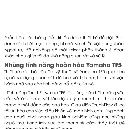
Phần trên của bảng điều khiển được thiết kế để đặt iPad,
danh sách tiết mục, bảng ghi chú, và nhiều vật dụng khác.
Ngoài ra, độ nghiêng bề mặt mixer phân thành 3 đoạn
khác nhau giúp tối đa khả năng quan sát và xử lý.
Những tính năng hoàn hảo Yamaha TF5
Thiết kế của bộ trộn âm kỹ thuật số Yamaha TF5 giúp cho
người sử dụng quan sát dễ hơn và linh hoạt hơn khi vận
hành nhờ vào các tính năng nổi bật của nó:
- Tính năng TouchFlow của TF5 đáp ứng hầu hết những yêu
cầu về âm thanh với tốc độ xử lý nhanh hơn cho ra âm
thanh ở một đẳng cấp cao hơn. Giao diện TouchFlow được
tối ưu hóa cho việc điều khiển với màn hình cảm ứng dành
cho người chơi nhạc giàu kinh nghiệm cũng như những
người mới trong lĩnh vực âm thanh sẽ cảm thấy thật dễ