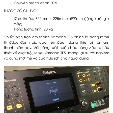
Chuyển mạch chân FC5
THÔNG SỐ CHUNG:
Kích thước: 866mm x 225mm x 599mm (rộng x rộng x
dày)
Trọng lượng tịnh: 20 kg
Chiếc bàn trộn âm thanh Yamaha TF5 chính là dòng mixer
TF được đánh giá cao trên đấu trường thiết bị trộn âm
thanh hiện nay. Với công suất hoàn hảo cùng việc sở hữu
thiết kế vượt trội, Mixer Yamaha TF5 mang lại sự trải nghiệm
vô cùng mới mẻ và cực hữu ích cho người dùng.