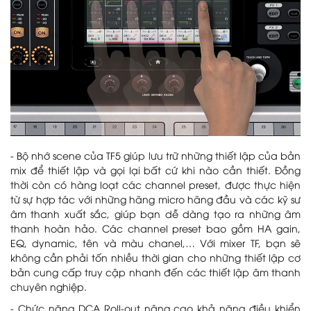
- Bộ nhớ scene của TF5 giúp lưu trữ những thiết lập của bản
mix để thiết lập và gọi lại bất cứ khi nào cần thiết. Đồng
thời còn có hàng loạt các channel preset, được thực hiện
từ sự hợp tác với những hãng micro hãng đầu và các kỹ sư
âm thanh xuất sắc, giúp bạn dễ dàng tạo ra những âm
thanh hoàn hảo. Các channel preset bao gồm HA gain,
EQ, dynamic, tên và màu chanel,… Với mixer TF, bạn sẽ
không cần phải tốn nhiều thời gian cho những thiết lập cơ
bản cung cấp truy cập nhanh đến các thiết lập âm thanh
chuyên nghiệp.
- Chức năng DCA Roll-out nâng cao khả năng điều khiển