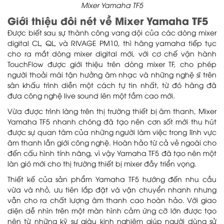
Mixer Yamaha TF5
Giới thiệu đôi nét về Mixer Yamaha TF5
Được biết sau sự thành công vang dội của các dòng mixer
digital CL, QL, và RIVAGE PM10, thì hãng yamaha tiếp tục
cho ra mắt dòng mixer digital mới, với cơ chế vận hành
TouchFlow được giới thiệu trên dòng mixer TF, cho phép
người thoải mái tận hưởng âm nhạc và những nghệ sĩ trên
sân khấu trình diễn một cách tự tin nhất, từ đó hãng đã
đưa công nghệ live sound lên một tầm cao mới.
Vừa được trình làng trên thị trường thiết bị âm thanh, Mixer
Yamaha TF5 nhanh chóng đã tạo nên cơn sốt mới thu hút
được sự quan tâm của những người làm việc trong lĩnh vực
âm thanh lẫn giới công nghệ. Hoàn hảo từ cả vẻ ngoài cho
đến cấu hình tính năng, vì vậy Yamaha TF5 đã tạo nên một
làn gió mới cho thị trường thiết bị mixer đầy triển vọng.
Thiết kế của sản phẩm Yamaha TF5 hướng đến nhu cầu
vừa và nhỏ, ưu tiên lắp đặt và vận chuyển nhanh nhưng
vẫn cho ra chất lượng âm thanh cao hoàn hảo. Với giao
diện dễ nhìn trên một màn hình cảm ứng cỡ lớn được tạo
nên từ những kỹ sư giàu kinh nghiệm giúp người dùng sử