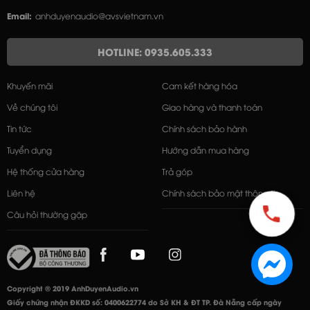
Email:
anhduyenaudio@avsvietnam.vn
HOTLINE: 0935.605.333
Khuyến mãi
Cam kết hàng hóa
Về chúng tôi
Giao hàng và thanh toán
Tin tức
Chính sách bảo hành
Tuyển dụng
Hướng dẫn mua hàng
Hệ thống cửa hàng
Trả góp
Liên hệ
Chính sách bảo mật thông tin
Câu hỏi thường gặp
Copyright © 2019 AnhDuyenAudio.vn
Giấy chứng nhận ĐKKD số: 0400622774 do Sở KH & ĐT TP. Đà Nẵng cấp ngày