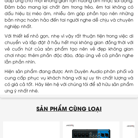
đáp ứng cho một không gian tận hưởng âm nhạc sôi động.
Đảm bảo mang lại chất âm trong trẻo, êm tai không có
dấu hiệu bị méo âm, nhiễu âm góp phần tạo nên những
bản nhạc hoàn hảo đến tai người nghe dễ chịu và chuyên
nghiệp nhất.
Với thiết kế nhỏ gọn, nhẹ vì vậy rất thuận tiện trong việc di
chuyển và lắp đặt ở hầu hết mọi không gian đồng thời với
vẻ cuốn hút của sản phẩm tạo nên vẻ đẹp không gian
chơi nhạc thêm phần độc đáo, đáp ứng về cả phần nghe
lẫn phần nhìn.
Hiện sản phẩm đang được Anh Duyên Audio phân phối và
cung cấp phục vụ khách hàng với sự uy tín chất lượng và
có giá cả tốt. Hãy liên hệ với chúng tôi để sở hữu sản phẩm
ưng ý nhất nhé.
SẢN PHẨM CÙNG LOẠI