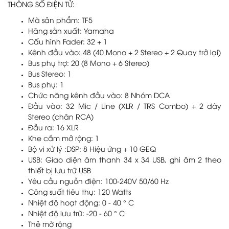
THÔNG SỐ ĐIỆN TỬ:
Mã sản phẩm: TF5
Hãng sản xuất: Yamaha
Cấu hình Fader: 32 + 1
Kênh đầu vào: 48 (40 Mono + 2 Stereo + 2 Quay trở lại)
Bus phụ trợ: 20 (8 Mono + 6 Stereo)
Bus Stereo: 1
Bus phụ: 1
Chức năng kênh đầu vào: 8 Nhóm DCA
Đầu vào: 32 Mic / Line (XLR / TRS Combo) + 2 dây
Stereo (chân RCA)
Đầu ra: 16 XLR
Khe cắm mở rộng: 1
Bộ vi xử lý :DSP: 8 Hiệu ứng + 10 GEQ
USB: Giao diện âm thanh 34 x 34 USB, ghi âm 2 theo
thiết bị lưu trữ USB
Yêu cầu nguồn điện: 100-240V 50/60 Hz
Công suất tiêu thụ: 120 Watts
Nhiệt độ hoạt động: 0 - 40 ° C
Nhiệt độ lưu trữ: -20 - 60 ° C
Thẻ mở rộng