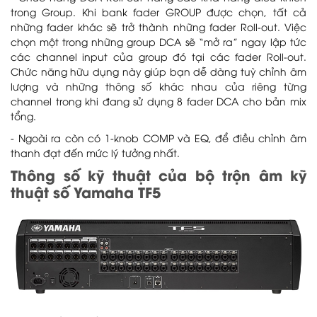
trong Group. Khi bank fader GROUP được chọn, tất cả
những fader khác sẽ trở thành những fader Roll-out. Việc
chọn một trong những group DCA sẽ “mở ra” ngay lập tức
các channel input của group đó tại các fader Roll-out.
Chức năng hữu dụng này giúp bạn dễ dàng tuỳ chỉnh âm
lượng và những thông số khác nhau của riêng từng
channel trong khi đang sử dụng 8 fader DCA cho bản mix
tổng.
- Ngoài ra còn có 1-knob COMP và EQ, để điều chỉnh âm
thanh đạt đến mức lý tưởng nhất.
Thông số kỹ thuật của bộ trộn âm kỹ
thuật số Yamaha TF5