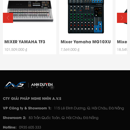
MIXER YAMAHA TF3
Mixer Yamaha MG10XU
Mixe
101,509,000 ₫
7,569,000 ₫
18,549,
CTY GIẢI PHÁP NGHE NHÌN A.V.S
VP Công ty & Showroom 1:
115 Lê Đình Dương, Q. Hải Châu, Đà Nẵng
Showroom 2:
83 Trần Quốc Toản, Q. Hải Châu, Đà Nẵng
Hotline:
0935 605 333