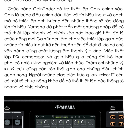
dàng hơn bao giờ hết khi sử dụng.
- Chức năng GainFinder hỗ trợ thiết lập Gain chính xác.
Gain là bước điều chỉnh đầu tiên với tín hiệu input và cách
mà nó thiết lập ảnh hưởng đến những thông số tác động
lên tín hiệu. Yamaha đã phát triển một phương pháp để có
thể thiết lập nhanh và chính xác hơn bao giờ hết, đó là
chức năng mới GainFinder làm cho việc thiết lập gain của
những tín hiệu input trở nên thuận tiện để đạt được cơ chế
vận hành cùng chất lượng âm thanh lý tưởng. Việc thiết
lập EQ, compressor, và gain hiệu quả cũng đòi hỏi bạn
phải có nhiều kinh nghiệm và kiến thức. Thậm chí những kỹ
sư kỳ cựu cũng cần tốn thời gian cho những điều chỉnh
quan trọng. Ngoài những giao diện trực quan, mixer TF còn
có một số chức năng khác để có thể thiết lập các thông số
nhanh và nhịp nhàng.