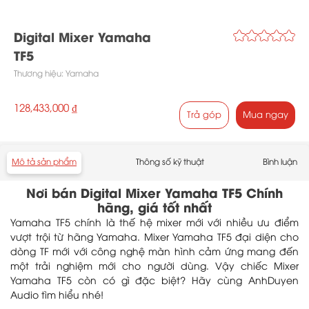
Digital Mixer Yamaha
TF5
Thương hiệu:
Yamaha
128,433,000 ₫
Trả góp
Mua ngay
Mô tả sản phẩm
Thông số kỹ thuật
Bình luận
Nơi bán Digital Mixer Yamaha TF5 Chính
hãng, giá tốt nhất
Yamaha TF5 chính là thế hệ mixer mới với nhiều ưu điểm
vượt trội từ hãng Yamaha. Mixer Yamaha TF5 đại diện cho
dòng TF mới với công nghệ màn hình cảm ứng mang đến
một trải nghiệm mới cho người dùng. Vậy chiếc Mixer
Yamaha TF5 còn có gì đặc biệt? Hãy cùng AnhDuyen
Audio tìm hiểu nhé!