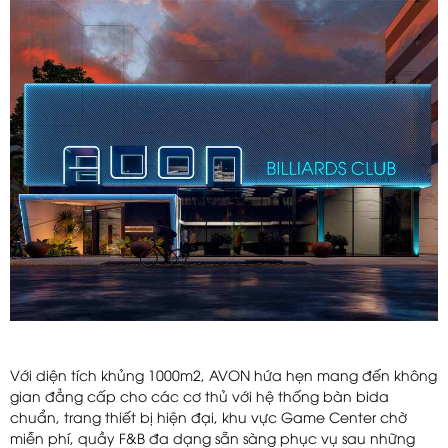
Với diện tích khủng 1000m2, AVON hứa hẹn mang đến không
gian đẳng cấp cho các cơ thủ với hệ thống bàn bida
chuẩn, trang thiết bị hiện đại, khu vực Game Center chờ
miễn phí, quầy F&B đa dạng sẵn sàng phục vụ sau những