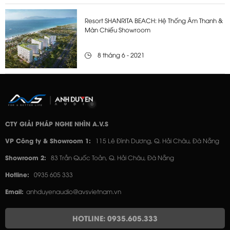
Resort SHANRITA BEACH: Hệ Thống Âm Thanh &
Màn Chiếu Showroom
8 tháng 6 - 2021
CTY GIẢI PHÁP NGHE NHÌN A.V.S
VP Công ty & Showroom 1:
115 Lê Đình Dương, Q. Hải Châu, Đà Nẵng
Showroom 2:
83 Trần Quốc Toản, Q. Hải Châu, Đà Nẵng
Hotline:
0935 605 333
Email:
anhduyenaudio@avsvietnam.vn
HOTLINE: 0935.605.333