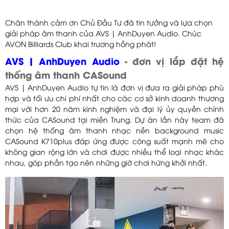
Chân thành cảm ơn Chủ Đầu Tư đã tin tưởng và lựa chọn
giải pháp âm thanh của AVS | AnhDuyen Audio. Chúc
AVON Billiards Club khai trương hồng phát!
AVS | AnhDuyen Audio
- đơn vị lắp đặt hệ
thống âm thanh CASound
AVS | AnhDuyen Audio tự tin là đơn vị đưa ra giải pháp phù
hợp và tối ưu chi phí nhất cho các cơ sở kinh doanh thương
mại với hơn 20 năm kinh nghiệm và đại lý ủy quyền chính
thức của CASound tại miền Trung. Dự án lần này team đã
chọn hệ thống âm thanh nhạc nền background music
CASound K710plus đáp ứng được công suất mạnh mẽ cho
không gian rộng lớn và chơi được nhiều thể loại nhạc khác
nhau, góp phần tạo nên những giờ chơi hứng khởi nhất.