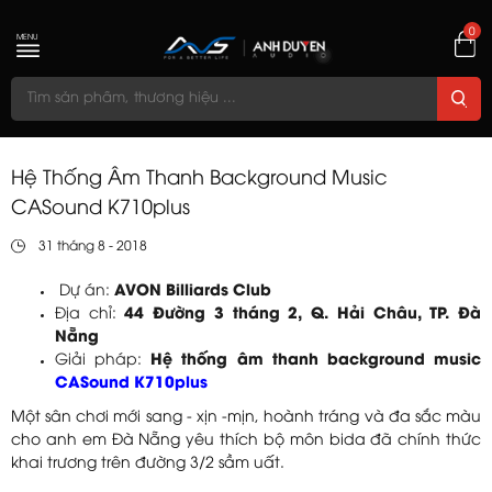
0
MENU
Hệ Thống Âm Thanh Background Music
CASound K710plus
31 tháng 8 - 2018
Dự án:
AVON Billiards Club
Địa chỉ:
44 Đường 3 tháng 2, Q. Hải Châu, TP. Đà
Nẵng
Giải pháp:
Hệ thống âm thanh background music
CASound K710plus
Một sân chơi mới sang - xịn -mịn, hoành tráng và đa sắc màu
cho anh em Đà Nẵng yêu thích bộ môn bida đã chính thức
khai trương trên đường 3/2 sầm uất.