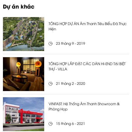
Dự án khác
TỔNG HỢP DỰ ÁN Âm Thanh Tiêu Biểu Đã Thực
Hiện
23 tháng 9 - 2019
TỔNG HỢP LẮP ĐẶT CÁC DÀN HI-END TẠI BIỆT
THỰ - VILLA
21 tháng 2 - 2020
VINFAST: Hệ Thống Âm Thanh Showroom &
Phòng Họp
15 tháng 6 - 2021