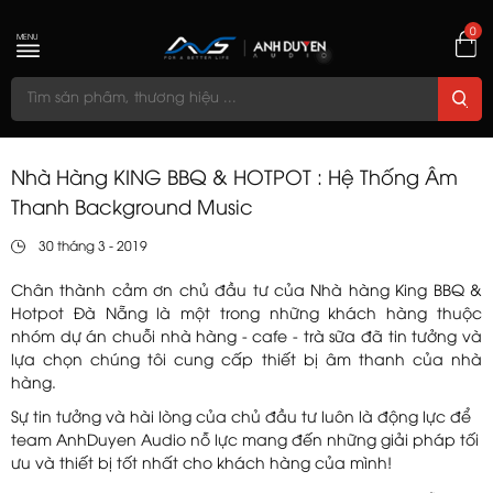
0
MENU
Nhà Hàng KING BBQ & HOTPOT : Hệ Thống Âm
Thanh Background Music
30 tháng 3 - 2019
Chân thành cảm ơn chủ đầu tư của Nhà hàng King BBQ &
Hotpot Đà Nẵng là một trong những khách hàng thuộc
nhóm dự án chuỗi nhà hàng - cafe - trà sữa đã tin tưởng và
lựa chọn chúng tôi cung cấp thiết bị âm thanh của nhà
hàng.
Sự tin tưởng và hài lòng của chủ đầu tư luôn là động lực để
team AnhDuyen Audio nỗ lực mang đến những giải pháp tối
ưu và thiết bị tốt nhất cho khách hàng của mình!