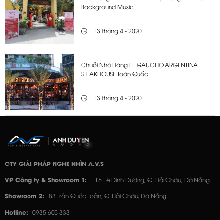
Background Music
13 tháng 4 - 2020
Chuỗi Nhà Hàng EL GAUCHO ARGENTINA
STEAKHOUSE Toàn Quốc
13 tháng 4 - 2020
CTY GIẢI PHÁP NGHE NHÌN A.V.S
VP Công ty & Showroom 1:
115 Lê Đình Dương, Q. Hải Châu, Đà Nẵng
Showroom 2:
83 Trần Quốc Toản, Q. Hải Châu, Đà Nẵng
Hotline:
0935 605 333