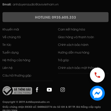
Email:
anhduyenaudio@avsvietnam.vn
HOTLINE: 0935.605.333
Khuyến mãi
Cam kết hàng hóa
Về chúng tôi
Giao hàng và thanh toán
Tin tức
Chính sách bảo hành
Tuyển dụng
Hướng dẫn mua hàng
Hệ thống cửa hàng
Trả góp
Liên hệ
Chính sách bảo mật thông tin
Câu hỏi thường gặp
Copyright © 2019 AnhDuyenAudio.vn
Giấy chứng nhận ĐKKD số: 0400622774 do Sở KH & ĐT TP. Đà Nẵng cấp ngày
09/05/2008