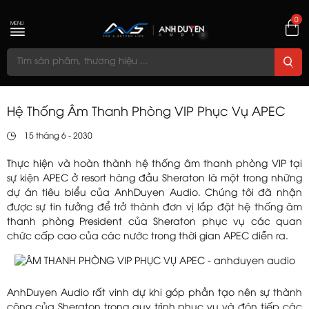
0
MENU
Hệ Thống Âm Thanh Phòng VIP Phục Vụ APEC
15 tháng 6 - 2030
Thực hiện và hoàn thành hệ thống âm thanh phòng VIP tại
sự kiện APEC ở resort hàng đầu Sheraton là một trong những
dự án tiêu biểu của AnhDuyen Audio. Chúng tôi đã nhận
được sự tin tưởng để trở thành đơn vị lắp đặt hệ thống âm
thanh phòng President của Sheraton phục vụ các quan
chức cấp cao của các nước trong thời gian APEC diễn ra.
AnhDuyen Audio rất vinh dự khi góp phần tạo nên sự thành
công của Sheraton trong quy trình phục vụ và đón tiếp các