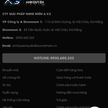
CTY GIẢI PHÁP NGHE NHÌN A.V.S
VP Công ty & Showroom 1:
115 Lê Đình Dương, Q. Hải Châu, Đà Nẵng
Showroom 2:
83 Trần Quốc Toản, Q. Hải Châu, Đà Nẵng
Hotline:
0935 605 333
Email:
anhduyenaudio@avsvietnam.vn
HOTLINE: 0935.605.333
Khuyến mãi
Cam kết hàng hóa
Về chúng tôi
Giao hàng và thanh toán
Tin tức
Chính sách bảo hành
Tuyển dụng
Hướng dẫn mua hàng
Hệ thống cửa hàng
Trả góp
Liên hệ
Chính sách bảo mật thông tin