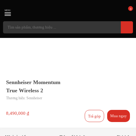
0
MENU
Sennheiser Momentum
True Wireless 2
Thương hiệu:
Sennheiser
8,490,000 ₫
Mua ngay
Trả góp