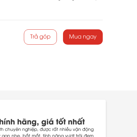
Trả góp
Mua ngay
ính hãng, giá tốt nhất
oth chuyên nghiệp, được rất nhiều vận động
ây gọn nhẹ, bắt mắt, tính năng vượt trội đem