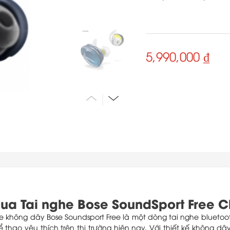
5,990,000 ₫
ua Tai nghe Bose SoundSport Free Ch
he không dây Bose Soundsport Free là một dòng tai nghe blueto
ể thao yêu thích trên thị trường hiện nay. Với thiết kế không d