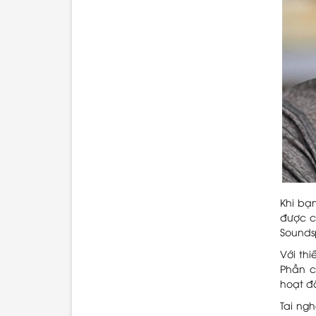
Khi bạ
được c
Sounds
Với thi
Phần c
hoạt đ
Tai ng