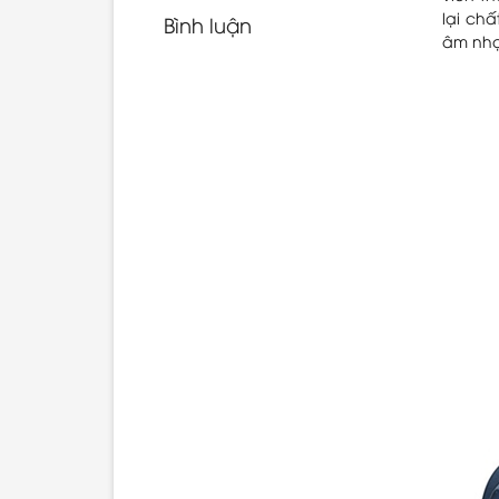
lại ch
Bình luận
âm nhạc