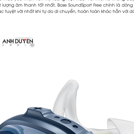
ất lượng âm thanh tốt nhất, Bose SoundSport Free chính là dòn
 tuyệt vời nhất khi tự do di chuyển, hoàn toàn khác hẳn với d