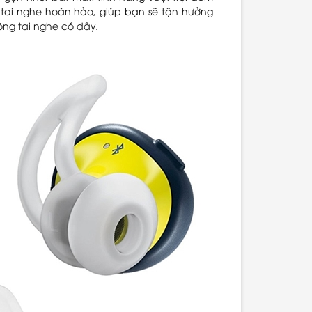
g tai nghe hoàn hảo, giúp bạn sẽ tận hưởng
òng tai nghe có dây.