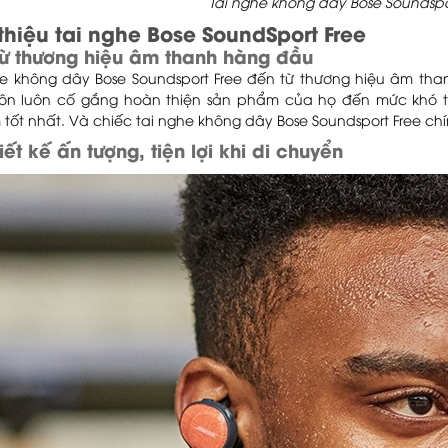
Tai nghe không dây Bose Soundspo
 thiệu tai nghe Bose SoundSport Free
ừ thương hiệu âm thanh hàng đầu
he không dây Bose Soundsport Free đến từ thương hiệu âm than
uôn luôn cố gắng hoàn thiện sản phẩm của họ đến mức khó t
tốt nhất. Và chiếc tai nghe không dây Bose Soundsport Free chí
iết kế ấn tượng, tiện lợi khi di chuyển