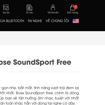
0
Dự án
Tin tức
Tài khoản
Giỏ hàng
LOA BLUETOOTH
TAI NGHE
VỀ CHÚNG TÔI
ose SoundSport Free
 gọn nhẹ, bắt mắt, tính năng vượt trội đem lại
tốt nhất, Bose SoundSport Free chính là dòng
iúp bạn sẽ tận hưởng âm nhạc tuyệt vời nhất
hoàn toàn khác hẳn với dòng tai nghe có dây.