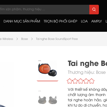
DANH MỤC SẢN PHẨM
TRỌN BỘ PHỐI GHÉP
LOA
AMPLY
e Wireless
Bose
Tai nghe Bose SoundSport Free
Tai nghe B
Thương hiệu:
Bose
Với thiết kế không dây
chất lượng âm thanh 
tai nghe hoàn hảo, g
khi tự do di chuyển, 