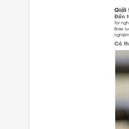
Giới
Đến t
Tai ng
Bose l
nghiệm 
Có th