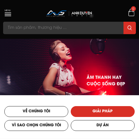
0
MENU
.
.
ÂM THANH HAY
ÂM THANH HAY
CUỘC SỐNG ĐẸP
CUỘC SỐNG ĐẸP
.
.
VỀ CHÚNG TÔI
GIẢI PHÁP
VÌ SAO CHỌN CHÚNG TÔI
DỰ ÁN