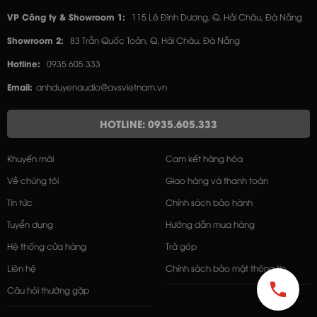
VP Công ty & Showroom 1:
115 Lê Đình Dương, Q. Hải Châu, Đà Nẵng
Showroom 2:
83 Trần Quốc Toản, Q. Hải Châu, Đà Nẵng
Hotline:
0935 605 333
Email:
anhduyenaudio@avsvietnam.vn
HOTLINE: 0935.605.333
Khuyến mãi
Cam kết hàng hóa
Về chúng tôi
Giao hàng và thanh toán
Tin tức
Chính sách bảo hành
Tuyển dụng
Hướng dẫn mua hàng
Hệ thống cửa hàng
Trả góp
Liên hệ
Chính sách bảo mật thông tin
Câu hỏi thường gặp