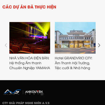
CÁC DỰ ÁN ĐÃ THỰC HIỆN
NHÀ VĂN HÓA ĐIỆN BÀN:
Hotel GRANDVRIO CITY:
Ho
Hệ thống Âm thanh
Âm Thanh Hội Trường,
th
Chuyên Nghiệp YAMAHA
Tiệc cưới & Nhà hàng
Cấ
CTY GIẢI PHÁP NGHE NHÌN A.V.S