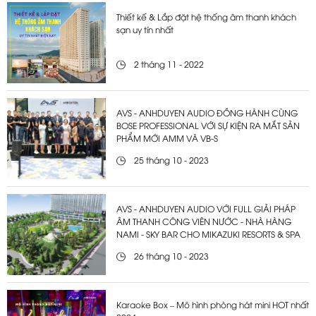
Thiết kế & Lắp đặt hệ thống âm thanh khách
sạn uy tín nhất
2 tháng 11 - 2022
AVS - ANHDUYEN AUDIO ĐỒNG HÀNH CÙNG
BOSE PROFESSIONAL VỚI SỰ KIỆN RA MẮT SẢN
PHẨM MỚI AMM VÀ VB-S
25 tháng 10 - 2023
AVS - ANHDUYEN AUDIO VỚI FULL GIẢI PHÁP
ÂM THANH CÔNG VIÊN NƯỚC - NHÀ HÀNG
NAMI - SKY BAR CHO MIKAZUKI RESORTS & SPA
26 tháng 10 - 2023
Karaoke Box – Mô hình phòng hát mini HOT nhất