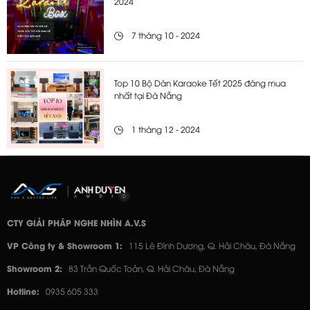
2024
7 tháng 10 - 2024
Top 10 Bộ Dàn Karaoke Tết 2025 đáng mua
nhất tại Đà Nẵng
1 tháng 12 - 2024
CTY GIẢI PHÁP NGHE NHÌN A.V.S
VP Công ty & Showroom 1:
115 Lê Đình Dương, Q. Hải Châu, Đà Nẵng
Showroom 2:
83 Trần Quốc Toản, Q. Hải Châu, Đà Nẵng
Hotline:
0935 605 333