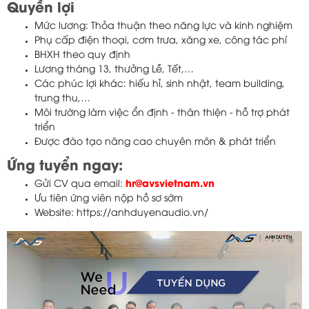
Quyền lợi
Mức lương: Thỏa thuận theo năng lực và kinh nghiệm
Phụ cấp điện thoại, cơm trưa, xăng xe, công tác phí
BHXH theo quy định
Lương tháng 13, thưởng Lễ, Tết,…
Các phúc lợi khác: hiếu hỉ, sinh nhật, team building,
trung thu,…
Môi trường làm việc ổn định - thân thiện - hỗ trợ phát
triển
Được đào tạo nâng cao chuyên môn & phát triển
Ứng tuyển ngay:
Gửi CV qua email:
hr@avsvietnam.vn
Ưu tiên ứng viên nộp hồ sơ sớm
Website: https://anhduyenaudio.vn/