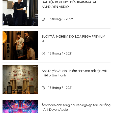
ĐẠI DIỆN BOSE PRO ĐẾN TRAINING TẠI
ANHDUYEN AUDIO
16 tháng 6 - 2022
BUỔI TRẢI NGHIỆM ĐÔI LOA PIEGA PREMIUM
701
18 tháng 4 - 2021
Anh Duyên Audio - Niềm đam mê bất tận với
thiết bị âm thanh
18 tháng 7 - 2021
Âm thanh ánh sáng chuyên nghiệp tại Đà Nẵng
- AnhDuyen Audio