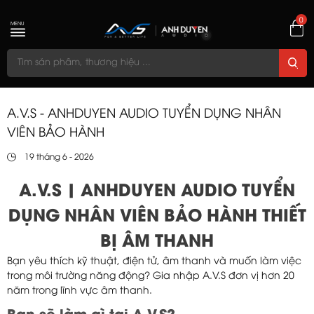
0
MENU
A.V.S - ANHDUYEN AUDIO TUYỂN DỤNG NHÂN
VIÊN BẢO HÀNH
19 tháng 6 - 2026
A.V.S | ANHDUYEN AUDIO TUYỂN
DỤNG NHÂN VIÊN BẢO HÀNH THIẾT
BỊ ÂM THANH
Bạn yêu thích kỹ thuật, điện tử, âm thanh và muốn làm việc
trong môi trường năng động? Gia nhập A.V.S đơn vị hơn 20
năm trong lĩnh vực âm thanh.