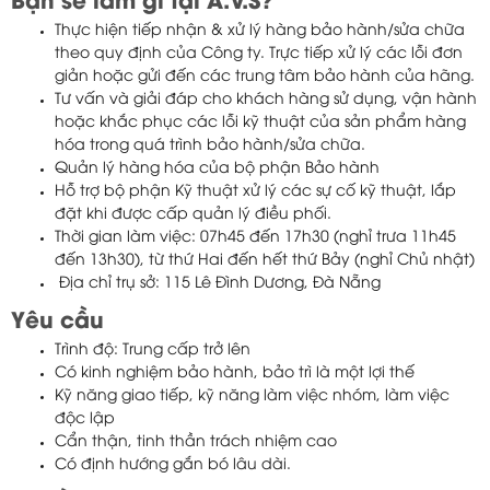
Bạn sẽ làm gì tại A.V.S?
Thực hiện tiếp nhận & xử lý hàng bảo hành/sửa chữa
theo quy định của Công ty. Trực tiếp xử lý các lỗi đơn
giản hoặc gửi đến các trung tâm bảo hành của hãng.
Tư vấn và giải đáp cho khách hàng sử dụng, vận hành
hoặc khắc phục các lỗi kỹ thuật của sản phẩm hàng
hóa trong quá trình bảo hành/sửa chữa.
Quản lý hàng hóa của bộ phận Bảo hành
Hỗ trợ bộ phận Kỹ thuật xử lý các sự cố kỹ thuật, lắp
đặt khi được cấp quản lý điều phối.
Thời gian làm việc: 07h45 đến 17h30 (nghỉ trưa 11h45
đến 13h30), từ thứ Hai đến hết thứ Bảy (nghỉ Chủ nhật)
Địa chỉ trụ sở: 115 Lê Đình Dương, Đà Nẵng
Yêu cầu
Trình độ: Trung cấp trở lên
Có kinh nghiệm bảo hành, bảo trì là một lợi thế
Kỹ năng giao tiếp, kỹ năng làm việc nhóm, làm việc
độc lập
Cẩn thận, tinh thần trách nhiệm cao
Có định hướng gắn bó lâu dài.