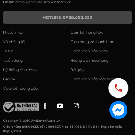
Email:
anhduyenaudio@avsvietnam.vn
HOTLINE: 0935.605.333
Khuyến mãi
Cam kết hàng hóa
Về chúng tôi
Giao hàng và thanh toán
Tin tức
Chính sách bảo hành
Tuyển dụng
Hướng dẫn mua hàng
Hệ thống cửa hàng
Trả góp
Liên hệ
Chính sách bảo mật thông tin
Câu hỏi thường gặp
Copyright © 2019 AnhDuyenAudio.vn
Giấy chứng nhận ĐKKD số: 0400622774 do Sở KH & ĐT TP. Đà Nẵng cấp ngày
09/05/2008