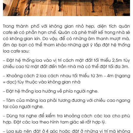
Trong thành phố với không gian nhỏ hẹp, diện tích quán
cafe sẽ có phần hạn chế. Quán cà phê thiết kế trong nhà sẽ
có không gian kín. Do vậy, để có những âm thanh mượt mà,
ấm áp bạn có thể tham khảo những gợi ý lắp đặt hệ thống
loa cafe sau:
– Đặt hệ thống loa vào vị trí cách mặt đất tối thiểu 2,5m tùy
chiều cao từ mặt đất đến trần nhà mà có thể đặt tối đa 3m.
– Khoảng cách 2 loa cách nhau tối thiểu từ 3m – 4m (ngang
= dọc) tùy thuộc vào không gian nhà
– Đặt hệ thống loa hướng về phía người nghe.
– Tâm của màng loa phải tương đương với chiều cao ngang
tai của người nghe.
– Dùng tai nghe để kiểm tra khoảng cách các loa cho phù
hợp. Đặt các loa theo hình tam giác sẽ rất hợp lý.
– Loa sub nên đặt ở 4 góc hoặc đặt ở những vị trí mà không