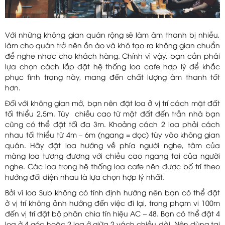
Với những không gian quán rộng sẽ làm âm thanh bị nhiễu,
làm cho quán trở nên ồn ào và khó tạo ra không gian chuẩn
để nghe nhạc cho khách hàng. Chính vì vậy, bạn cần phải
lựa chọn cách lắp đặt hệ thống loa cafe hợp lý để khắc
phục tình trạng này, mang đến chất lượng âm thanh tốt
hơn.
Đối với không gian mở, bạn nên đặt loa ở vị trí cách mặt đất
tối thiểu 2,5m. Tùy chiều cao từ mặt đất đến trần nhà bạn
cũng có thể đặt tối đa 3m. Khoảng cách 2 loa phải cách
nhau tối thiểu từ 4m – 6m (ngang = dọc) tùy vào không gian
quán. Hãy đặt loa hướng về phía người nghe, tâm của
màng loa tương đương với chiều cao ngang tai của người
nghe. Các loa trong hệ thống loa cafe nên được bố trí theo
hướng đối diện nhau là lựa chọn hợp lý nhất.
Bởi vì loa Sub không có tính định hướng nên bạn có thể đặt
ở vị trí không ảnh hưởng đến việc đi lại, trong phạm vi 100m
đến vị trí đặt bộ phân chia tín hiệu AC – 48. Bạn có thể đặt 4