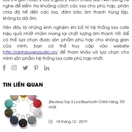
loa ở 4 góc hoặc 2 loa ở giữa 2 vách chiều dài. Nên dùng tai
nghe để kiểm tra khoảng cách các loa cho phù hợp, phân
chia độ trễ đến các loa, đảm bảo âm thanh trùng lặp,
không bị dội âm.
Trên đây là những kinh nghiệm khi bố trí hệ thống loa cafe
hiệu quả nhất nhằm mang lại chất lượng âm thanh tốt. Để
có thể lựa chọn được sản phẩm phù hợp cho không gian
của mình, bạn có thể truy cập vào website
http://anhduyenaudio.vn/
để tham khảo và lựa chọn cho
mình sản phẩm hệ thống loa cafe phù hợp nhất.
TIN LIÊN QUAN
[Review] Top 3 Loa Bluetooth Chính hãng, Tốt
nhất
18 tháng 12 - 2019