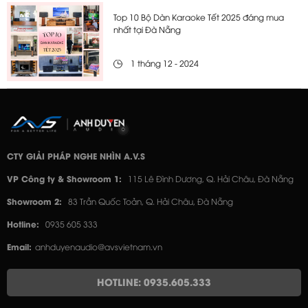
Top 10 Bộ Dàn Karaoke Tết 2025 đáng mua
nhất tại Đà Nẵng
1 tháng 12 - 2024
CTY GIẢI PHÁP NGHE NHÌN A.V.S
VP Công ty & Showroom 1:
115 Lê Đình Dương, Q. Hải Châu, Đà Nẵng
Showroom 2:
83 Trần Quốc Toản, Q. Hải Châu, Đà Nẵng
Hotline:
0935 605 333
Email:
anhduyenaudio@avsvietnam.vn
HOTLINE: 0935.605.333