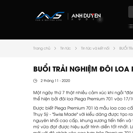
Trang chủ
Tin tức
Tin tức và kết nối
BUỔI TR
BUỔI TRẢI NGHIỆM ĐÔI LOA 
2 tháng 11 - 2020
Một ngày thứ 7 thật nhiều cảm xúc khi ngồi "
thể hiện bởi đôi loa Piega Premium 701 vào 17
Được biết Piega Premium 701 là mẫu loa cao cấ
Thụy Sỹ - "Swiss Made" với kiểu dáng được tạo r
nguyên khối cao cấp, khung xương tiến tiến và
mỹ vừa đạt được hiệu suất trình diễn tốt nhất. 