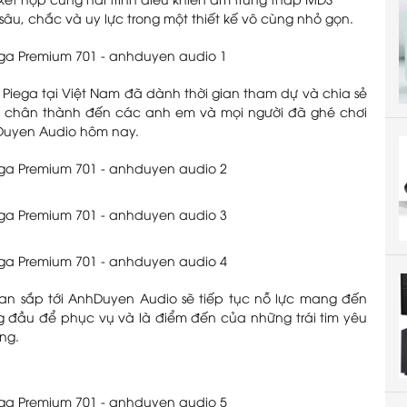
kết hợp cùng hai trình điều khiển âm trung thấp MDS
u, chắc và uy lực trong một thiết kế vô cùng nhỏ gọn.
Piega tại Việt Nam đã dành thời gian tham dự và chia sẻ
m ơn chân thành đến các anh em và mọi người đã ghé chơi
Duyen Audio hôm nay.
ian sắp tới AnhDuyen Audio sẽ tiếp tục nỗ lực mang đến
g đầu để phục vụ và là điểm đến của những trái tim yêu
ng.