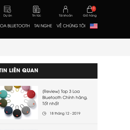
0
Dự án
Tin tức
Tài khoản
Giỏ hàng
LOA BLUETOOTH
TAI NGHE
VỀ CHÚNG TÔI
TIN LIÊN QUAN
[Review] Top 3 Loa
Bluetooth Chính hãng,
Tốt nhất
18 tháng 12 - 2019