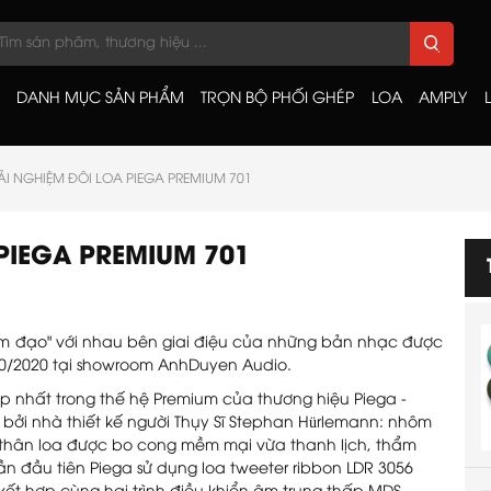
DANH MỤC SẢN PHẨM
TRỌN BỘ PHỐI GHÉP
LOA
AMPLY
ẢI NGHIỆM ĐÔI LOA PIEGA PREMIUM 701
PIEGA PREMIUM 701
đàm đạo" với nhau bên giai điệu của những bản nhạc được
/10/2020 tại showroom AnhDuyen Audio.
p nhất trong thế hệ Premium của thương hiệu Piega -
a bởi nhà thiết kế người Thụy Sĩ Stephan Hürlemann: nhôm
 thân loa được bo cong mềm mại vừa thanh lịch, thẩm
Lần đầu tiên Piega sử dụng loa tweeter ribbon LDR 3056