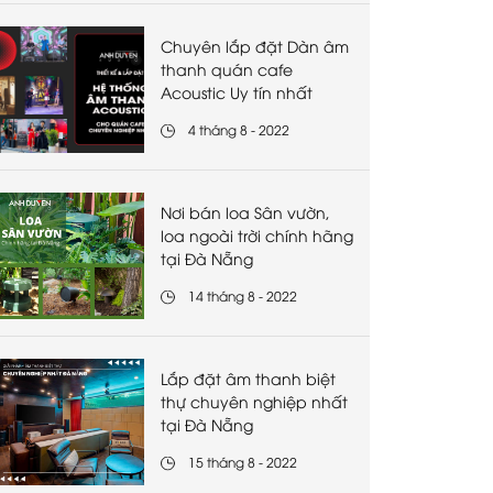
Chuyên lắp đặt Dàn âm
thanh quán cafe
Acoustic Uy tín nhất
4 tháng 8 - 2022
Nơi bán loa Sân vườn,
loa ngoài trời chính hãng
tại Đà Nẵng
14 tháng 8 - 2022
Lắp đặt âm thanh biệt
thự chuyên nghiệp nhất
tại Đà Nẵng
15 tháng 8 - 2022