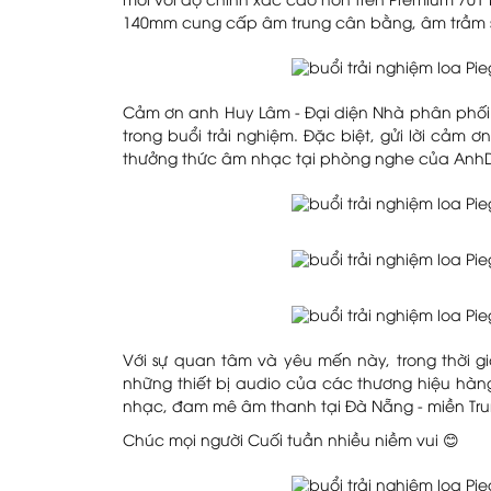
mới với độ chính xác cao hơn trên Premium 701 
140mm cung cấp âm trung cân bằng, âm trầm sâ
Cảm ơn anh Huy Lâm - Đại diện Nhà phân phối 
trong buổi trải nghiệm. Đặc biệt, gửi lời cả
thưởng thức âm nhạc tại phòng nghe của Anh
Với sự quan tâm và yêu mến này, trong thời g
những thiết bị audio của các thương hiệu hàn
nhạc, đam mê âm thanh tại Đà Nẵng - miền Tru
Chúc mọi người Cuối tuần nhiều niềm vui 😊