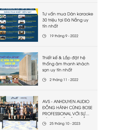
Tư vấn mua Dàn karaoke
30 triệu tại Đà Nẵng uy
tín nhất
19 tháng 9 - 2022
Thiết kế & Lắp đặt hệ
thống âm thanh khách
sạn uy tín nhất
2 tháng 11 - 2022
AVS - ANHDUYEN AUDIO
ĐỒNG HÀNH CÙNG BOSE
PROFESSIONAL VỚI SỰ
KIỆN RA MẮT SẢN PHẨM
25 tháng 10 - 2023
MỚI AMM VÀ VB-S