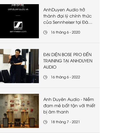
AnhDuyen Audio trở
thành đại lý chính thức
của Sennheiser tại Đà
Nẵng
16 tháng 6 - 2020
ĐẠI DIỆN BOSE PRO ĐẾN
TRAINING TẠI ANHDUYEN
AUDIO
16 tháng 6 - 2022
Anh Duyên Audio - Niềm
đam mê bất tận với thiết
bị âm thanh
18 tháng 7 - 2021