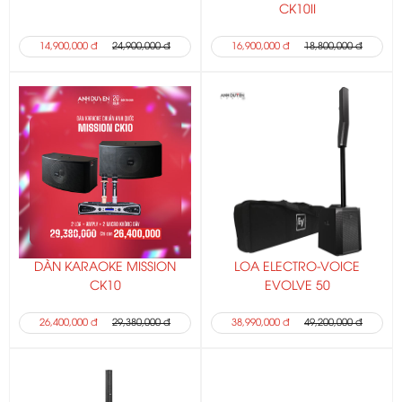
CK10II
14,900,000 đ
24,900,000 đ
16,900,000 đ
18,800,000 đ
DÀN KARAOKE MISSION
LOA ELECTRO-VOICE
CK10
EVOLVE 50
26,400,000 đ
29,380,000 đ
38,990,000 đ
49,200,000 đ