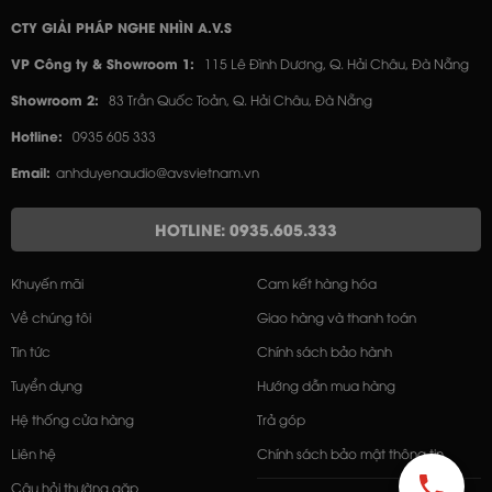
CTY GIẢI PHÁP NGHE NHÌN A.V.S
VP Công ty & Showroom 1:
115 Lê Đình Dương, Q. Hải Châu, Đà Nẵng
Showroom 2:
83 Trần Quốc Toản, Q. Hải Châu, Đà Nẵng
Hotline:
0935 605 333
Email:
anhduyenaudio@avsvietnam.vn
HOTLINE: 0935.605.333
Khuyến mãi
Cam kết hàng hóa
Về chúng tôi
Giao hàng và thanh toán
Tin tức
Chính sách bảo hành
Tuyển dụng
Hướng dẫn mua hàng
Hệ thống cửa hàng
Trả góp
Liên hệ
Chính sách bảo mật thông tin
Câu hỏi thường gặp