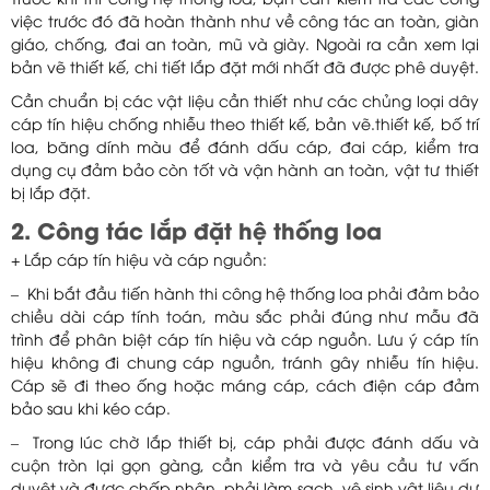
Trước khi thi công hệ thống loa, bạn cần kiểm tra các công
việc trước đó đã hoàn thành như về công tác an toàn, giàn
giáo, chống, đai an toàn, mũ và giày. Ngoài ra cần xem lại
bản vẽ thiết kế, chi tiết lắp đặt mới nhất đã được phê duyệt.
Cần chuẩn bị các vật liệu cần thiết như các chủng loại dây
cáp tín hiệu chống nhiễu theo thiết kế, bản vẽ.thiết kế, bố trí
loa, băng dính màu để đánh dấu cáp, đai cáp, kiểm tra
dụng cụ đảm bảo còn tốt và vận hành an toàn, vật tư thiết
bị lắp đặt.
2. Công tác lắp đặt hệ thống loa
+ Lắp cáp tín hiệu và cáp nguồn:
– Khi bắt đầu tiến hành thi công hệ thống loa phải đảm bảo
chiều dài cáp tính toán, màu sắc phải đúng như mẫu đã
trình để phân biệt cáp tín hiệu và cáp nguồn. Lưu ý cáp tín
hiệu không đi chung cáp nguồn, tránh gây nhiễu tín hiệu.
Cáp sẽ đi theo ống hoặc máng cáp, cách điện cáp đảm
bảo sau khi kéo cáp.
– Trong lúc chờ lắp thiết bị, cáp phải được đánh dấu và
cuộn tròn lại gọn gàng, cần kiểm tra và yêu cầu tư vấn