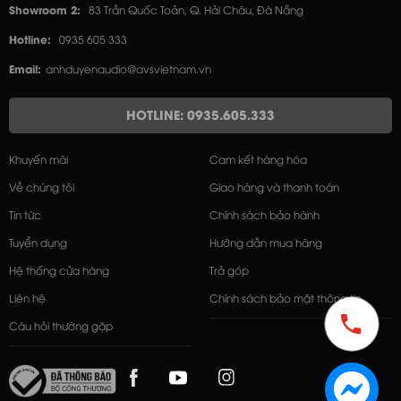
Showroom 2:
83 Trần Quốc Toản, Q. Hải Châu, Đà Nẵng
Hotline:
0935 605 333
Email:
anhduyenaudio@avsvietnam.vn
HOTLINE: 0935.605.333
Khuyến mãi
Cam kết hàng hóa
Về chúng tôi
Giao hàng và thanh toán
Tin tức
Chính sách bảo hành
Tuyển dụng
Hướng dẫn mua hàng
Hệ thống cửa hàng
Trả góp
Liên hệ
Chính sách bảo mật thông tin
Câu hỏi thường gặp