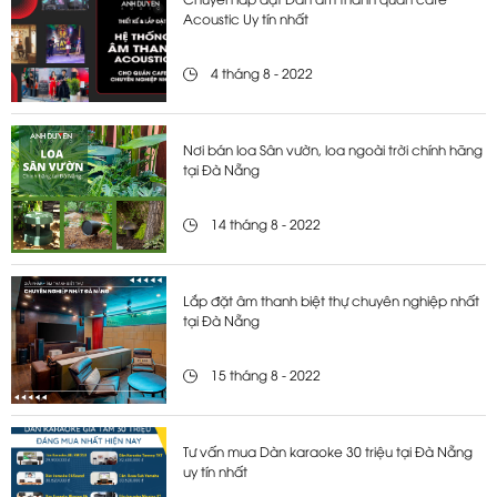
Chuyên lắp đặt Dàn âm thanh quán cafe
Acoustic Uy tín nhất
4 tháng 8 - 2022
Nơi bán loa Sân vườn, loa ngoài trời chính hãng
tại Đà Nẵng
14 tháng 8 - 2022
Lắp đặt âm thanh biệt thự chuyên nghiệp nhất
tại Đà Nẵng
15 tháng 8 - 2022
Tư vấn mua Dàn karaoke 30 triệu tại Đà Nẵng
uy tín nhất