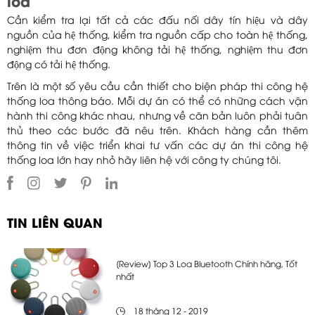
loa
Cần kiểm tra lại tất cả các đấu nối dây tín hiệu và dây
nguồn của hệ thống, kiểm tra nguồn cấp cho toàn hệ thống,
nghiệm thu đơn động không tải hệ thống, nghiệm thu đơn
động có tải hệ thống.
Trên là một số yêu cầu cần thiết cho biện pháp thi công hệ
thống loa thông báo. Mỗi dự án có thể có những cách vận
hành thi công khác nhau, nhưng về căn bản luôn phải tuân
thủ theo các bước đã nêu trên. Khách hàng cần thêm
thông tin về việc triển khai tư vấn các dự án thi công hệ
thống loa lớn hay nhỏ hãy liên hệ với công ty chúng tôi.
TIN LIÊN QUAN
[Review] Top 3 Loa Bluetooth Chính hãng, Tốt
nhất
18 tháng 12 - 2019