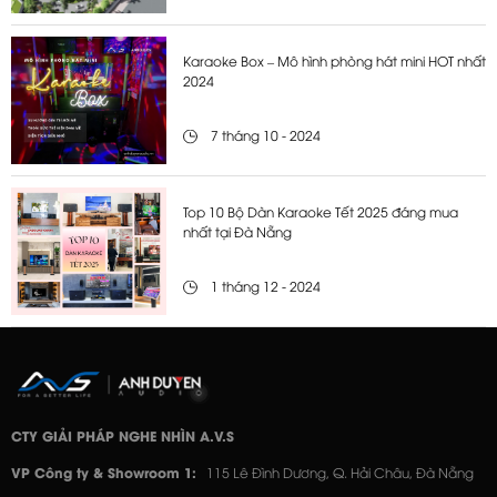
Karaoke Box – Mô hình phòng hát mini HOT nhất
2024
7 tháng 10 - 2024
Top 10 Bộ Dàn Karaoke Tết 2025 đáng mua
nhất tại Đà Nẵng
1 tháng 12 - 2024
CTY GIẢI PHÁP NGHE NHÌN A.V.S
VP Công ty & Showroom 1:
115 Lê Đình Dương, Q. Hải Châu, Đà Nẵng