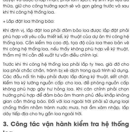
duyệt và được chấp nhận, phải làm sạch, vệ sinh vật liệu dư
thừa, giữ cho công trường sạch sẽ và gọn gàng trước và sau
khi thi công hệ thống loa.
+ Lắp đặt loa thông báo:
Khi định vị, lắp đặt loa phải đảm bảo loa được lắp đặt phải
phù hợp với yêu cầu thiết kế, kỹ thuật của dự án thi công hệ
thống loa. Cần kiểm tra cao độ, tọa độ của loa theo bản vẽ
thi công hệ thống loa, nếu thấy không phù hợp về kỹ thuật,
thẩm mỹ thì cần đề xuất tư vấn điều chỉnh lại.
Trước khi thi công hệ thống loa phải lắp ty treo, giá đỡ cho
loa phải chắc chắn, tránh bị xê dịch trong quá trình sử dụng.
Các đầu nối tín hiệu phải được lắp đúng kỹ thuật, siết chặt.
Kiểm tra kỹ lưỡng nguồn cấp cho loa, đề phòng nguồn cấp
không phù hợp gây hư hỏng loa. Khi cân chỉnh phải chọn
hướng phù hợp để đảm bảo âm thanh phủ đều khắp không
gian cần thông báo. Đối với loa ngoài trời phải sử dụng loại
chống thấm nhằm tránh nước mưa, hơi ẩm xâm nhập, lắp
dây tiếp địa cho trụ gắn loa ngoài trời.
3. Công tác vận hành kiểm tra hệ thống