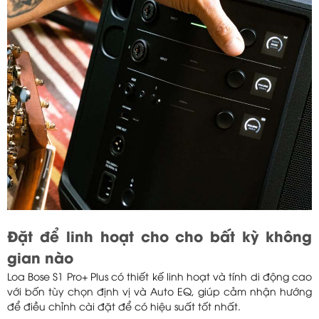
Đặt để linh hoạt cho cho bất kỳ không
gian nào
Loa
Bose S1 Pro+ Plus
có thiết kế linh hoạt và tính di động cao
với bốn tùy chọn định vị và Auto EQ, giúp cảm nhận hướng
để điều chỉnh cài đặt để có hiệu suất tốt nhất.