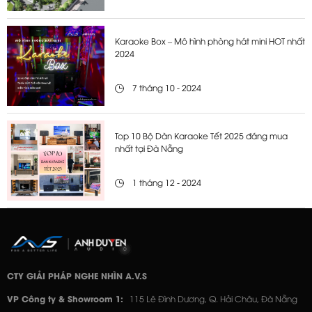
Karaoke Box – Mô hình phòng hát mini HOT nhất
2024
7 tháng 10 - 2024
Top 10 Bộ Dàn Karaoke Tết 2025 đáng mua
nhất tại Đà Nẵng
1 tháng 12 - 2024
CTY GIẢI PHÁP NGHE NHÌN A.V.S
VP Công ty & Showroom 1:
115 Lê Đình Dương, Q. Hải Châu, Đà Nẵng