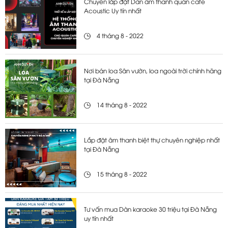
Chuyên lắp đặt Dàn âm thanh quán cafe
Acoustic Uy tín nhất
4 tháng 8 - 2022
Nơi bán loa Sân vườn, loa ngoài trời chính hãng
tại Đà Nẵng
14 tháng 8 - 2022
Lắp đặt âm thanh biệt thự chuyên nghiệp nhất
tại Đà Nẵng
15 tháng 8 - 2022
Tư vấn mua Dàn karaoke 30 triệu tại Đà Nẵng
uy tín nhất