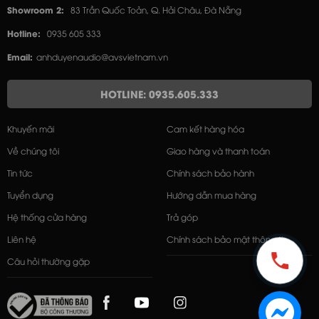
Showroom 2:
83 Trần Quốc Toản, Q. Hải Châu, Đà Nẵng
Hotline:
0935 605 333
Email:
anhduyenaudio@avsvietnam.vn
HOTLINE: 0935.605.333
Khuyến mãi
Cam kết hàng hóa
Về chúng tôi
Giao hàng và thanh toán
Tin tức
Chính sách bảo hành
Tuyển dụng
Hướng dẫn mua hàng
Hệ thống cửa hàng
Trả góp
Liên hệ
Chính sách bảo mật thông tin
Câu hỏi thường gặp