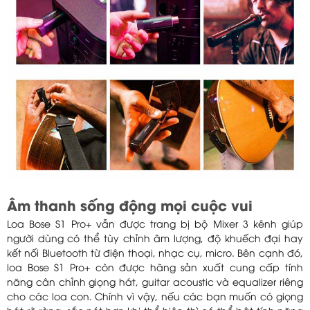
Âm thanh sống động mọi cuộc vui
Loa Bose S1 Pro+ vẫn được trang bị bộ Mixer 3 kênh giúp
người dùng có thể tùy chỉnh âm lượng, độ khuếch đại hay
kết nối Bluetooth từ điện thoại, nhạc cụ, micro. Bên cạnh đó,
loa Bose S1 Pro+ còn được hãng sản xuất cung cấp tính
năng cân chỉnh giọng hát, guitar acoustic và equalizer riêng
cho các loa con. Chính vì vậy, nếu các bạn muốn có giọng