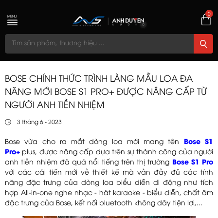
0
MENU
BOSE CHÍNH THỨC TRÌNH LÀNG MẪU LOA ĐA
NĂNG MỚI BOSE S1 PRO+ ĐƯỢC NÂNG CẤP TỪ
NGƯỜI ANH TIỀN NHIỆM
3 tháng 6 - 2023
Bose vừa cho ra mắt dòng loa mới mang tên
Bose S1
Pro+
plus, được nâng cấp dựa trên sự thành công của người
anh tiền nhiệm đã quá nổi tiếng trên thị trường
Bose S1 Pro
với các cải tiến mới về thiết kế mà vẫn đầy đủ các tính
năng đặc trưng của dòng loa biểu diễn di động như tích
hợp All-in-one nghe nhạc - hát karaoke - biểu diễn, chất âm
đặc trưng của Bose, kết nối bluetooth không dây tiện lợi,...