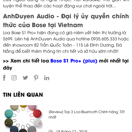
của người dùng từ nghe nhạc, hát karaoke, thư giãn khi
luyện thể thao đến các hoạt động vui chơi ngoài trời…
AnhDuyen Audio - Đại lý ủy quyền chính
thức của Bose tại Vietnam
Loa Bose S1 Pro+ hiện đang có giá niêm yết trên thị trường là
$699. Liên hệ AnhDuyen Audio qua hotline 0935.605.333 hoặc
đến showroom 82 Trần Quốc Toản - 115 Lê Đình Dương, Đà
Nẵng để biết thêm thông tin chi tiết và sở hữu sớm nhất!
>> Xem chi tiết loa
Bose S1 Pro+ (plus)
mới nhất tại
đây
TIN LIÊN QUAN
[Review] Top 3 Loa Bluetooth Chính hãng, Tốt
nhất
18 tháng 12 - 2019