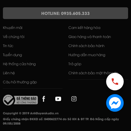
HOTLINE: 0935.605.333
Khuyến mãi
Cam kết hàng hóa
Về chúng tôi
Giao hàng và thanh toán
Tin tức
Chính sách bảo hành
Tuyển dụng
Hướng dẫn mua hàng
Hệ thống cửa hàng
Trả góp
Liên hệ
Chính sách bảo mật thông tin
Câu hỏi thường gặp
Copyright © 2019 AnhDuyenAudio.vn
Giấy chứng nhận ĐKKD số: 0400622774 do Sở KH & ĐT TP. Đà Nẵng cấp ngày
09/05/2008