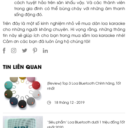
cách tuyệt hảo trên sân khấu vậy. Và các thành viên
trong gia đình có thể bùng cháy với những âm thanh
sống động đó.
Trên đây là một số kinh nghiệm nhỏ về mua dàn loa karaoke
cho những người không chuyên. Hi vọng rằng, những thông
tin này sẽ giúp ích cho bạn trong mua sắm loa karaoke nhé!
Cảm ơn các bạn đã luôn ủng hộ chúng tôi!
TIN LIÊN QUAN
[Review] Top 3 Loa Bluetooth Chính hãng, Tốt
nhất
18 tháng 12 - 2019
‘Siêu phẩm’ Loa Bluetooth dưới 1 triệu đồng Tốt
nhất 2020