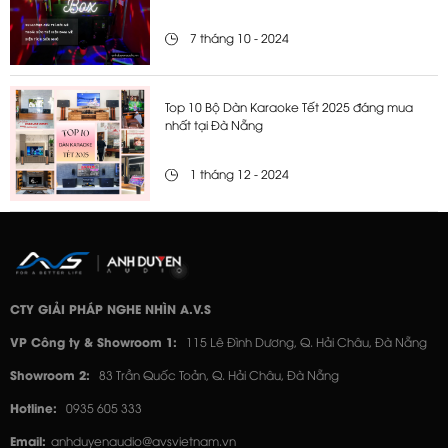
7 tháng 10 - 2024
Top 10 Bộ Dàn Karaoke Tết 2025 đáng mua
nhất tại Đà Nẵng
1 tháng 12 - 2024
CTY GIẢI PHÁP NGHE NHÌN A.V.S
VP Công ty & Showroom 1:
115 Lê Đình Dương, Q. Hải Châu, Đà Nẵng
Showroom 2:
83 Trần Quốc Toản, Q. Hải Châu, Đà Nẵng
Hotline:
0935 605 333
Email:
anhduyenaudio@avsvietnam.vn