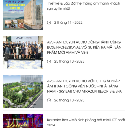
Thiết kế & Lắp đặt hệ thống âm thanh khách
sạn uy tín nhất
2 tháng 11 - 2022
AVS - ANHDUYEN AUDIO ĐỒNG HÀNH CÙNG
BOSE PROFESSIONAL VỚI SỰ KIỆN RA MẮT SẢN
PHẨM MỚI AMM VÀ VB-S
25 tháng 10 - 2023
AVS - ANHDUYEN AUDIO VỚI FULL GIẢI PHÁP
ÂM THANH CÔNG VIÊN NƯỚC - NHÀ HÀNG
NAMI - SKY BAR CHO MIKAZUKI RESORTS & SPA
26 tháng 10 - 2023
Karaoke Box – Mô hình phòng hát mini HOT nhất
2024