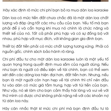
Hãy xác định rõ mức chi phí bạn bỏ ra mua dàn loa karaoke
Dàn loa có mức tiền đắt chưa chắc đã là một dàn loa chất
lượng và đáp ứng tốt các nhu cầu của bạn. Yếu tố mà bạn
phải để ý và cẩn trọng khi mua nó chính là chức năng và
thiết kế của nó. Tất cả phải phù hợp và có sự đồng bộ với
nhau, phù hợp với mục đích, với không gian gia đình bạn.
Thiết bị đắt tiền phải có mức chất lượng tương xứng. Phải có
nguồn gốc, chính sách bảo hành rõ ràng.
Chi phí đầu tư cho một dàn loa karaoke luôn là một yếu tố
quan trọng trong quyết định mua sắm của người dùng. Nếu
như bạn là người có điều kiện về tài chính, bạn có thể xem
xét đến các dòng loa hiện đại hơn, đắt tiền hơn. Nhưng, nếu
bạn là một người còn hạn hẹp về tài chính thì chỉ nên đầu
tư vào dàn có mức giá tầm trung, hợp với túi tiền của bạn.
Như vậy, nó sẽ làm cho bạn cảm thấy hài lòng và vui vẻ với
thứ mình có được chứ không phải nặng nề với các khoản nợ
từ dàn loa này.
Hãy cân nhắc thật kĩ mức chi phí mà bạn định đầu tư là