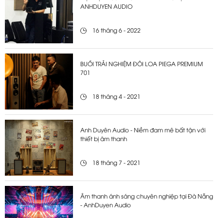
ANHDUYEN AUDIO
16 tháng 6 - 2022
BUỔI TRẢI NGHIỆM ĐÔI LOA PIEGA PREMIUM
701
18 tháng 4 - 2021
Anh Duyên Audio - Niềm đam mê bất tận với
thiết bị âm thanh
18 tháng 7 - 2021
Âm thanh ánh sáng chuyên nghiệp tại Đà Nẵng
- AnhDuyen Audio