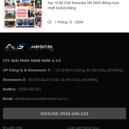
Top 10 Bộ Dàn Karaoke Tết 2025 đáng mua
nhất tại Đà Nẵng
1 tháng 12 - 2024
CTY GIẢI PHÁP NGHE NHÌN A.V.S
VP Công ty & Showroom 1:
115 Lê Đình Dương, Q. Hải Châu, Đà Nẵng
Showroom 2:
83 Trần Quốc Toản, Q. Hải Châu, Đà Nẵng
Hotline:
0935 605 333
Email:
anhduyenaudio@avsvietnam.vn
HOTLINE: 0935.605.333
Khuyến mãi
Cam kết hàng hóa