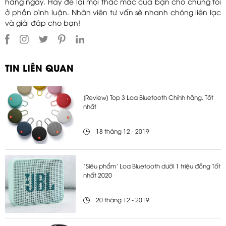
hàng ngày. Hãy để lại mọi thắc mắc của bạn cho chúng tôi
ở phần bình luận. Nhân viên tư vấn sẽ nhanh chóng liên lạc
và giải đáp cho bạn!
TIN LIÊN QUAN
[Review] Top 3 Loa Bluetooth Chính hãng, Tốt
nhất
18 tháng 12 - 2019
‘Siêu phẩm’ Loa Bluetooth dưới 1 triệu đồng Tốt
nhất 2020
20 tháng 12 - 2019