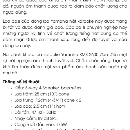
sau khi đã được các kỹ sư âm thanh kiểm tra kỹ lưỡng. Do
đó, nguồn âm thanh được tạo ra đảm bảo chất lượng cho
người dùng.
Loa bass của dòng loa Yamaha hát karaoke này được trang
bị tốt và được đánh giá cao. Các ca sĩ chuyên nghiệp hay
những người kỹ tính về chất lượng tiếng hát cũng có thể
cảm nhận được âm thanh sâu, rộng đến độ tuyệt vời của
dòng loa này.
Nói cách khác, loa karaoke Yamaha KMS 2600 đưa đến một
sự trải nghiệm âm thanh tuyệt vời. Chắc chắn rằng, bạn sẽ
khó tìm thấy được một sản phẩm âm thanh nào hoàn mỹ
như nó.
Thông số kỹ thuật
Kiểu: 3-way 4-Speaker, bass reflex
Loa trầm: 25 cm (10”) cone
Loa trung: 12cm (4-3/4”) cone x 2
Loa cao: 2.5 cm (1”) horn
Dải tần: 47 Hz – 30Hz
Nhạy cảm: 89 dB SPL
Công suất đầu vào: 175W