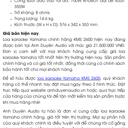
Công suất đầu vào tối đa: 700W Khuếch đại đề xuất:
350W
Trở kháng: 8 ohms
Trọng lượng: 14.6 kg
Kích thước (W x H x D): 576 x 342 x 353 mm
Giá bán hiện nay
Loa karaoke Yamaha chính hãng KMS 2600 hiện nay đang
được bán tại Anh Duyên Audio với mức giá 21.500.000 VNĐ.
Đơn vị cam kết với mọi khách hàng cung cấp giá loa
karaoke Yamaha tốt nhất trên thị trường hiện nay. Sản phẩm
chính hãng và có giá tốt nhất, đồng thời cũng có chính sách
bảo hành tốt cho mọi khách hàng.
Để sở hữu được
loa karaoke Yamaha KMS 2600
, quý khách
hàng có thể nhanh tay đặt mua ngay theo 2 hình thức. Đặt
trực tiếp qua website anhduyenaudio.vn hoặc qua trực tiếp
cửa hàng của chúng tôi để tận mắt kiểm tra sản phẩm trước
khi mua hàng nhé!
Anh Duyên Audio tự hào là đơn vị cung cấp loa karaoke
Yamaha chính hãng, giá tốt trên thị trường. Mọi sự phản hồi
của quý khách chính là điều tuyệt vời để chúng tôi cố gắng