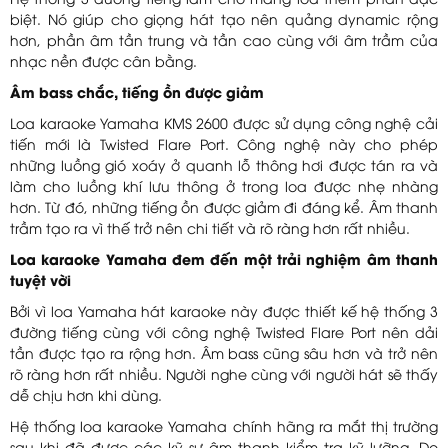
Hệ thống 3 đường tiếng làm cho màng loa thêm phần đặc
biệt. Nó giúp cho giọng hát tạo nên quảng dynamic rộng
hơn, phần âm tần trung và tần cao cùng với âm trầm của
nhạc nền được cân bằng.
Âm bass chắc, tiếng ồn được giảm
Loa karaoke Yamaha KMS 2600 được sử dụng công nghệ cải
tiến mới là Twisted Flare Port. Công nghệ này cho phép
những luồng gió xoáy ở quanh lỗ thông hơi được tán ra và
làm cho luồng khí lưu thông ở trong loa được nhẹ nhàng
hơn. Từ đó, những tiếng ồn được giảm đi đáng kể. Âm thanh
trầm tạo ra vì thế trở nên chi tiết và rõ ràng hơn rất nhiều.
Loa karaoke Yamaha đem đến một trải nghiệm âm thanh
tuyệt vời
Bởi vì loa Yamaha hát karaoke này được thiết kế hệ thống 3
đường tiếng cùng với công nghệ Twisted Flare Port nên dải
tần được tạo ra rộng hơn. Âm bass cũng sâu hơn và trở nên
rõ ràng hơn rất nhiều. Người nghe cùng với người hát sẽ thấy
dễ chịu hơn khi dùng.
Hệ thống loa karaoke Yamaha chính hãng ra mắt thị trường