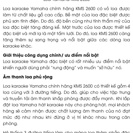
Loa karaoke Yamaha chính hãng KMS 2600 có vỏ loa được
làm từ chất liệu gỗ cao cấp. Bề mặt của loa đặc biệt được
phủ sơn tĩnh điện. Do đó, độ bền cũng như tính thẩm mỹ của
loa đặc biệt tăng đáng kể. Mặt trước của loa được thiết kế
đặc biệt và mới lạ là một tấm lưới. Do đó, loa KMS 2600 càng
tăng thêm sự sang trọng và nổi bật giữa các dòng loa
karaoke khác.
Giới thiệu công dụng chính/ ưu điểm nổi bật
Loa karaoke Yamaha đặc biệt có rất nhiều ưu điểm nổi bật
khiến người dùng phải “rung động” và muốn “sở hữu” nó.
Âm thanh loa phủ rộng
Loa karaoke Yamaha chính hãng KMS 2600 có thiết kế gồm 4
loa cùng với 3 đường tiếng. Do đó, giúp cho việc tập trung
và truyền tải âm thanh khắp phòng được đẩy mạnh. Khi lắp
đặt loa Yamaha hát karaoke này cho phòng hát, mọi khách
hàng sẽ cảm nhận được chất lượng âm thanh của nó đạt
mức độ như nhau khi đứng ở vị trí khác nhau trong căn
phòng.