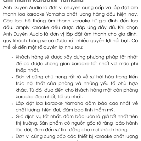
âm thanh karaoke Yamaha
Anh Duyên Audio là đơn vị chuyên cung cấp và lắp đặt âm
thanh loa karaoke Yamaha chất lượng hàng đầu hiện nay.
Các loại hệ thống âm thanh karaoke từ gia đình đến loa
đầu, amply karaoke đều được đáp ứng đầy đủ. Khi chọn
Anh Duyên Audio là đơn vị lắp đặt âm thanh cho gia đình,
quý khách hàng sẽ có được rất nhiều quyền lợi nổi bật. Có
thể kể đến một số quyền lợi như sau:
Khách hàng sẽ được xây dựng phương pháp tốt nhất
để có được không gian karaoke tốt nhất với mức phí
thấp nhất.
Đơn vị cũng chú trọng rất rõ về sự hài hòa trong kiến
trúc nội thất của phòng và những yếu tố phù hợp
khác. Từ đó, đưa đến cho khách hàng một căn phòng
karaoke đẹp nhất, tối ưu nhất.
Lắp đặt loa karaoke Yamaha đảm bảo cao nhất về
chất lượng, hiện đại, đảm bảo tính thẩm mỹ.
Giá dịch vụ tốt nhất, đảm bảo luôn là giá tốt nhất trên
thị trường. Sản phẩm có nguồn gốc rõ ràng, bảo hành
lâu dài, đem đến sự tin tưởng cho mọi khách hàng.
Đơn vị cũng cung cấp các thiết bị karaoke chất lượng