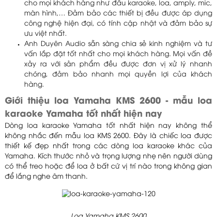
cho mọi khách hàng như đầu karaoke, loa, amply, mic,
màn hình,… Đảm bảo các thiết bị đều được áp dụng
công nghệ hiện đại, có tính cập nhật và đảm bảo sự
ưu việt nhất.
Anh Duyên Audio sẵn sàng chia sẻ kinh nghiệm và tư
vấn lắp đặt tốt nhất cho mọi khách hàng. Mọi vấn đề
xảy ra với sản phẩm đều được đơn vị xử lý nhanh
chóng, đảm bảo nhanh mọi quyền lợi của khách
hàng.
Giới thiệu loa Yamaha KMS 2600 - mẫu loa
karaoke Yamaha tốt nhất hiện nay
Dòng loa karaoke Yamaha tốt nhất hiện nay không thể
không nhắc đến mẫu loa KMS 2600. Đây là chiếc loa được
thiết kế đẹp nhất trong các dòng loa karaoke khác của
Yamaha. Kích thước nhỏ và trọng lượng nhẹ nên người dùng
có thể treo hoặc để loa ở bất cứ vị trí nào trong không gian
để lắng nghe âm thanh.
Loa Yamaha KMS 2600