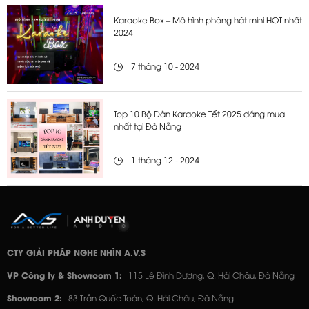
Karaoke Box – Mô hình phòng hát mini HOT nhất
2024
7 tháng 10 - 2024
Top 10 Bộ Dàn Karaoke Tết 2025 đáng mua
nhất tại Đà Nẵng
1 tháng 12 - 2024
CTY GIẢI PHÁP NGHE NHÌN A.V.S
VP Công ty & Showroom 1:
115 Lê Đình Dương, Q. Hải Châu, Đà Nẵng
Showroom 2:
83 Trần Quốc Toản, Q. Hải Châu, Đà Nẵng