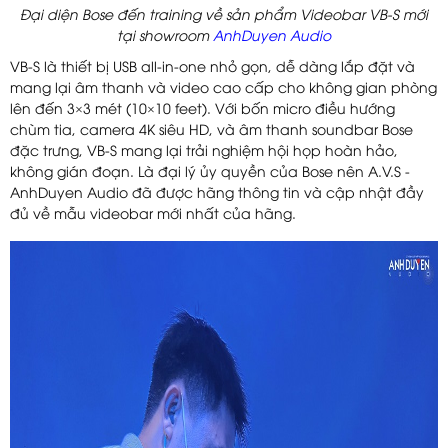
Đại diện Bose đến training về sản phẩm Videobar VB-S mới
tại showroom
AnhDuyen Audio
VB-S là thiết bị USB all-in-one nhỏ gọn, dễ dàng lắp đặt và
mang lại âm thanh và video cao cấp cho không gian phòng
lên đến 3×3 mét (10×10 feet). Với bốn micro điều hướng
chùm tia, camera 4K siêu HD, và âm thanh soundbar Bose
đặc trưng, VB-S mang lại trải nghiệm hội họp hoàn hảo,
không gián đoạn. Là đại lý ủy quyền của Bose nên A.V.S -
AnhDuyen Audio đã được hãng thông tin và cập nhật đầy
đủ về mẫu videobar mới nhất của hãng.