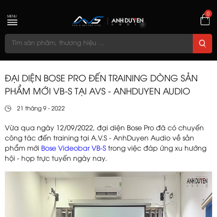
0
MENU
ĐẠI DIỆN BOSE PRO ĐẾN TRAINING DÒNG SẢN
PHẨM MỚI VB-S TẠI AVS - ANHDUYEN AUDIO
21 tháng 9 - 2022
Vừa qua ngày 12/09/2022, đại diện Bose Pro đã có chuyến
công tác đến training tại A.V.S - AnhDuyen Audio về sản
phẩm mới
Bose Videobar VB-S
trong việc đáp ứng xu hướng
hội - họp trực tuyến ngày nay.