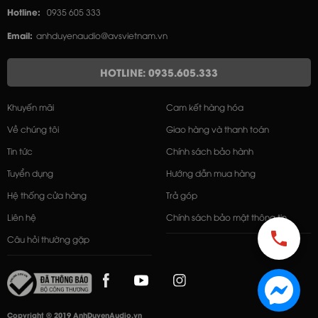
Hotline:
0935 605 333
Email:
anhduyenaudio@avsvietnam.vn
HOTLINE: 0935.605.333
Khuyến mãi
Cam kết hàng hóa
Về chúng tôi
Giao hàng và thanh toán
Tin tức
Chính sách bảo hành
Tuyển dụng
Hướng dẫn mua hàng
Hệ thống cửa hàng
Trả góp
Liên hệ
Chính sách bảo mật thông tin
Câu hỏi thường gặp
Copyright © 2019 AnhDuyenAudio.vn