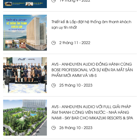
19 tháng 9 - 2022
Thiết kế & Lắp đặt hệ thống âm thanh khách
sạn uy tín nhất
2 tháng 11 - 2022
AVS - ANHDUYEN AUDIO ĐỒNG HÀNH CÙNG
BOSE PROFESSIONAL VỚI SỰ KIỆN RA MẮT SẢN
PHẨM MỚI AMM VÀ VB-S
25 tháng 10 - 2023
AVS - ANHDUYEN AUDIO VỚI FULL GIẢI PHÁP
ÂM THANH CÔNG VIÊN NƯỚC - NHÀ HÀNG
NAMI - SKY BAR CHO MIKAZUKI RESORTS & SPA
26 tháng 10 - 2023