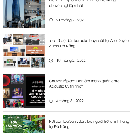
Dịch vụ "Lắp đặt âm thanh tại Đà Nẵng"
chuyên nghiệp nhất
21 tháng 7 - 2021
Top 10 bộ dàn karaoke hay nhất tại Anh Duyên
Audio Đà Nẵng
19 tháng 2 - 2022
Chuyên lắp đặt Dàn âm thanh quán cafe
Acoustic Uy tín nhất
4 tháng 8 - 2022
Nơi bán loa Sân vườn, loa ngoài trời chính hãng
tại Đà Nẵng