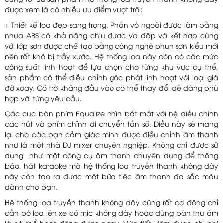
cùng tối ưu sản phẩm hệ thống loa truyền thanh không dây
được xem là có nhiều ưu điểm vượt trội:
+ Thiết kế loa đẹp sang trọng. Phần vỏ ngoài được làm bằng
nhựa ABS có khả năng chịu được va đập và kết hợp cùng
với lớp sơn được chế tạo bằng công nghệ phun sơn kiểu mới
nên rất khó bị trầy xước. Hệ thống loa này còn có các mức
công suất linh hoạt để lựa chọn cho từng khu vực cụ thể,
sản phẩm có thể điều chỉnh góc phát linh hoạt với loại giá
đỡ xoay. Có trở kháng đầu vào có thể thay đổi dễ dàng phù
hợp với từng yêu cầu.
Các cục bàn phím Equalize nhìn bắt mắt với hệ điều chỉnh
các nút và phím chỉnh di chuyển tần số. Điều này sẽ mang
lại cho các bạn cảm giác mình được điều chỉnh âm thanh
như là một nhà DJ mixer chuyên nghiệp. Không chỉ được sử
dụng như một công cụ âm thanh chuyên dụng để thông
báo, hát karaoke mà hệ thống loa truyền thanh không dây
này còn tạo ra được một bữa tiệc âm thanh đa sắc màu
dành cho bạn.
Hệ thống loa truyền thanh không dây cũng rất cơ động chỉ
cần bỏ loa lên xe có mic không dây hoặc dùng bàn thu âm