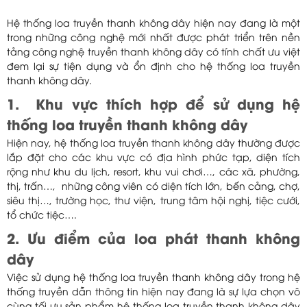
Hệ thống loa truyền thanh không dây hiện nay đang là một
trong những công nghệ mới nhất được phát triển trên nền
tảng công nghệ truyền thanh không dây có tính chất ưu việt
đem lại sự tiện dụng và ổn định cho hệ thống loa truyền
thanh không dây.
1. Khu vực thích hợp để sử dụng hệ
thống loa truyền thanh không dây
Hiện nay, hệ thống loa truyền thanh không dây thường được
lắp đặt cho các khu vực có địa hình phức tạp, diện tích
rộng như khu du lịch, resort, khu vui chơi…, các xã, phường,
thị, trấn…, những công viên có diện tích lớn, bến cảng, chợ,
siêu thị…, trường học, thư viện, trung tâm hội nghị, tiệc cưới,
tổ chức tiệc….
2. Ưu điểm của loa phát thanh không
dây
Việc sử dụng hệ thống loa truyền thanh không dây trong hệ
thống truyền dẫn thông tin hiện nay đang là sự lựa chọn vô