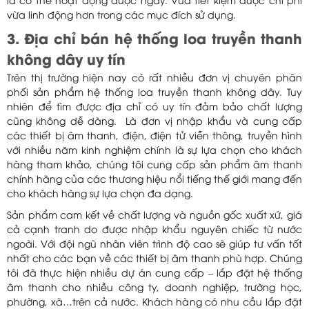
là có thể hoạt động được ngay. Vừa tiết kiệm được chi phí
vừa linh động hơn trong các mục đích sử dụng.
3. Địa chỉ bán hệ thống loa truyền thanh
không dây uy tín
Trên thị trường hiện nay có rất nhiều đơn vị chuyên phân
phối sản phẩm hệ thống loa truyền thanh không dây. Tuy
nhiên để tìm được địa chỉ có uy tín đảm bảo chất lượng
cũng không dễ dàng. Là đơn vị nhập khẩu và cung cấp
các thiết bị âm thanh, điện, điện tử viễn thông, truyền hình
với nhiều năm kinh nghiệm chính là sự lựa chọn cho khách
hàng tham khảo, chúng tôi cung cấp sản phẩm âm thanh
chính hãng của các thương hiệu nổi tiếng thế giới mang đến
cho khách hàng sự lựa chọn đa dạng.
Sản phẩm cam kết về chất lượng và nguồn gốc xuất xứ, giá
cả cạnh tranh do được nhập khẩu nguyên chiếc từ nước
ngoài. Với đội ngũ nhân viên trình độ cao sẽ giúp tư vấn tốt
nhất cho các bạn về các thiết bị âm thanh phù hợp. Chúng
tôi đã thực hiện nhiều dự án cung cấp – lắp đặt hệ thống
âm thanh cho nhiều công ty, doanh nghiệp, trường học,
phường, xã…trên cả nước. Khách hàng có nhu cầu lắp đặt