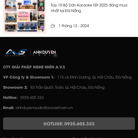
Top 10 Bộ Dàn Karaoke Tết 2025 đáng mua
nhất tại Đà Nẵng
1 tháng 12 - 2024
CTY GIẢI PHÁP NGHE NHÌN A.V.S
VP Công ty & Showroom 1:
115 Lê Đình Dương, Q. Hải Châu, Đà Nẵng
Showroom 2:
83 Trần Quốc Toản, Q. Hải Châu, Đà Nẵng
Hotline:
0935 605 333
Email:
anhduyenaudio@avsvietnam.vn
HOTLINE: 0935.605.333