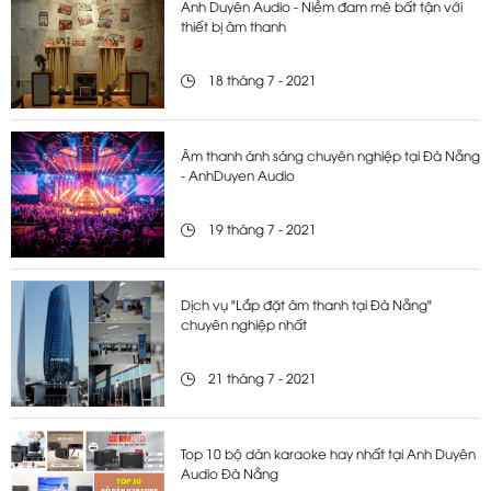
Anh Duyên Audio - Niềm đam mê bất tận với
thiết bị âm thanh
18 tháng 7 - 2021
Âm thanh ánh sáng chuyên nghiệp tại Đà Nẵng
- AnhDuyen Audio
19 tháng 7 - 2021
Dịch vụ "Lắp đặt âm thanh tại Đà Nẵng"
chuyên nghiệp nhất
21 tháng 7 - 2021
Top 10 bộ dàn karaoke hay nhất tại Anh Duyên
Audio Đà Nẵng