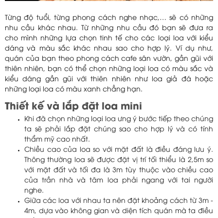
Từng độ tuổi, từng phong cách nghe nhạc,… sẽ có những
nhu cầu khác nhau. Từ những nhu cầu đó bạn sẽ đưa ra
cho mình những lựa chọn tinh tế cho các loại loa với kiểu
dáng và màu sắc khác nhau sao cho hợp lý. Ví dụ như,
quán của bạn theo phong cách cafe sân vườn, gần gũi với
thiên nhiên, bạn có thể chọn những loại loa có màu sắc và
kiểu dáng gần gũi với thiên nhiên như loa giả đá hoặc
những loại loa có màu xanh chẳng hạn.
Thiết kế và lắp đặt loa mini
Khi đã chọn những loại loa ưng ý bước tiếp theo chúng
ta sẽ phải lắp đặt chúng sao cho hợp lý và có tính
thẩm mỹ cao nhất.
Chiều cao của loa so với mặt đất là điều đáng lưu ý.
Thông thường loa sẽ được đặt vị trí tối thiểu là 2,5m so
với mặt đất và tối đa là 3m tùy thuộc vào chiều cao
của trần nhà và tâm loa phải ngang với tai người
nghe.
Giữa các loa với nhau ta nên đặt khoảng cách từ 3m -
4m, dựa vào không gian và diện tích quán mà ta điều