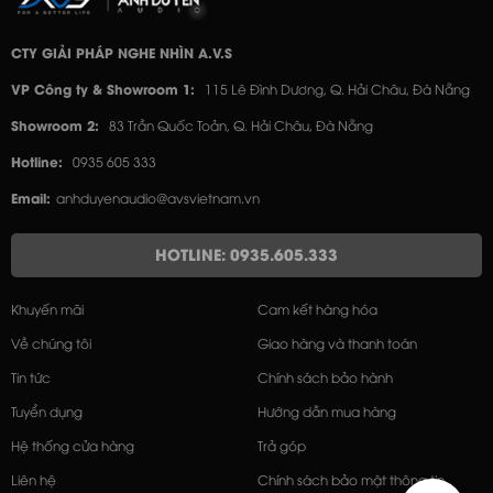
CTY GIẢI PHÁP NGHE NHÌN A.V.S
VP Công ty & Showroom 1:
115 Lê Đình Dương, Q. Hải Châu, Đà Nẵng
Showroom 2:
83 Trần Quốc Toản, Q. Hải Châu, Đà Nẵng
Hotline:
0935 605 333
Email:
anhduyenaudio@avsvietnam.vn
HOTLINE: 0935.605.333
Khuyến mãi
Cam kết hàng hóa
Về chúng tôi
Giao hàng và thanh toán
Tin tức
Chính sách bảo hành
Tuyển dụng
Hướng dẫn mua hàng
Hệ thống cửa hàng
Trả góp
Liên hệ
Chính sách bảo mật thông tin