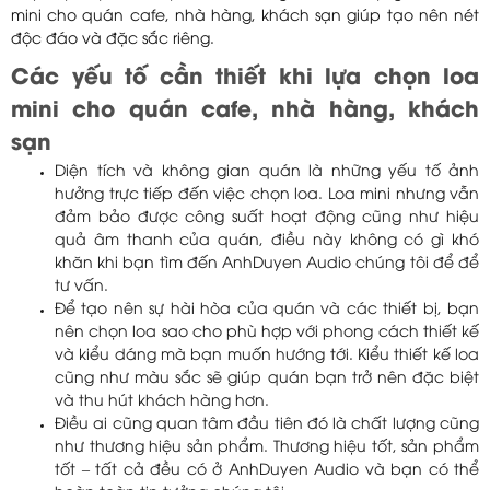
mini cho quán cafe, nhà hàng, khách sạn giúp tạo nên nét
độc đáo và đặc sắc riêng.
Các yếu tố cần thiết khi lựa chọn loa
mini cho quán cafe, nhà hàng, khách
sạn
Diện tích và không gian quán là những yếu tố ảnh
hưởng trực tiếp đến việc chọn loa. Loa mini nhưng vẫn
đảm bảo được công suất hoạt động cũng như hiệu
quả âm thanh của quán, điều này không có gì khó
khăn khi bạn tìm đến AnhDuyen Audio chúng tôi để để
tư vấn.
Để tạo nên sự hài hòa của quán và các thiết bị, bạn
nên chọn loa sao cho phù hợp với phong cách thiết kế
và kiểu dáng mà bạn muốn hướng tới. Kiểu thiết kế loa
cũng như màu sắc sẽ giúp quán bạn trở nên đặc biệt
và thu hút khách hàng hơn.
Điều ai cũng quan tâm đầu tiên đó là chất lượng cũng
như thương hiệu sản phẩm. Thương hiệu tốt, sản phẩm
tốt – tất cả đều có ở AnhDuyen Audio và bạn có thể