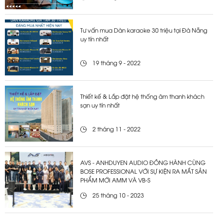
Tư vấn mua Dàn karaoke 30 triệu tại Đà Nẵng
uy tín nhất
19 tháng 9 - 2022
Thiết kế & Lắp đặt hệ thống âm thanh khách
sạn uy tín nhất
2 tháng 11 - 2022
AVS - ANHDUYEN AUDIO ĐỒNG HÀNH CÙNG
BOSE PROFESSIONAL VỚI SỰ KIỆN RA MẮT SẢN
PHẨM MỚI AMM VÀ VB-S
25 tháng 10 - 2023