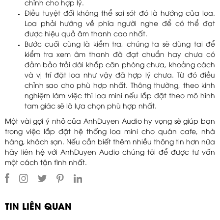
chỉnh cho hợp lý.
Điều tuyệt đối không thể sai sót đó là hướng của loa.
Loa phải hướng về phía người nghe để có thể đạt
được hiệu quả âm thanh cao nhất.
Bước cuối cùng là kiểm tra, chúng ta sẽ dùng tai để
kiểm tra xem âm thanh đã đạt chuẩn hay chưa có
đảm bảo trải dài khắp căn phòng chưa, khoảng cách
và vị trí đặt loa như vậy đã hợp lý chưa. Từ đó điều
chỉnh sao cho phù hợp nhất. Thông thường, theo kinh
nghiệm làm việc thì loa mini nếu lắp đặt theo mô hình
tam giác sẽ là lựa chọn phù hợp nhất.
Một vài gợi ý nhỏ của AnhDuyen Audio hy vọng sẽ giúp bạn
trong việc lắp đặt hệ thống loa mini cho quán cafe, nhà
hàng, khách sạn. Nếu cần biết thêm nhiều thông tin hơn nữa
hãy liên hệ với AnhDuyen Audio chúng tôi để được tư vấn
một cách tận tình nhất.
TIN LIÊN QUAN