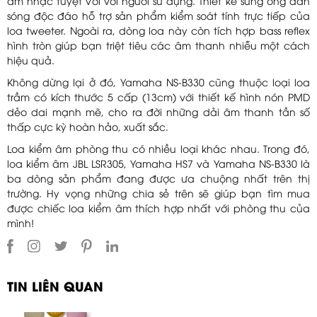
âm nhạc tuyệt vời với người sử dụng. Thiết kế sừng ống dẫn
sóng độc đáo hỗ trợ sản phẩm kiểm soát tính trực tiếp của
loa tweeter. Ngoài ra, dòng loa này còn tích hợp bass reflex
hình tròn giúp bạn triệt tiêu các âm thanh nhiễu một cách
hiệu quả.
Không dừng lại ở đó, Yamaha NS-B330 cũng thuộc loại loa
trầm có kích thước 5 cấp (13cm) với thiết kế hình nón PMD
dẻo dai mạnh mẽ, cho ra đời những dải âm thanh tần số
thấp cực kỳ hoàn hảo, xuất sắc.
Loa kiểm âm phòng thu có nhiều loại khác nhau. Trong đó,
loa kiểm âm JBL LSR305, Yamaha HS7 và Yamaha NS-B330 là
ba dòng sản phẩm đang được ưa chuộng nhất trên thị
trường. Hy vọng những chia sẻ trên sẽ giúp bạn tìm mua
được chiếc loa kiểm âm thích hợp nhất với phòng thu của
mình!
TIN LIÊN QUAN