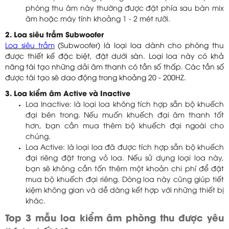
phòng thu âm này thường được đặt phía sau bàn mix
âm hoặc máy tính khoảng 1 - 2 mét rưỡi.
2. Loa siêu trầm Subwoofer
Loa siêu trầm
(Subwoofer) là loại loa dành cho phòng thu
được thiết kế đặc biệt, đặt dưới sàn. Loại loa này có khả
năng tái tạo những dải âm thanh có tần số thấp. Các tần số
được tái tạo sẽ dao động trong khoảng 20 - 200HZ.
3. Loa kiểm âm Active và Inactive
Loa Inactive: là loại loa không tích hợp sẵn bộ khuếch
đại bên trong. Nếu muốn khuếch đại âm thanh tốt
hơn, bạn cần mua thêm bộ khuếch đại ngoài cho
chúng.
Loa Active: là loại loa đã được tích hợp sẵn bộ khuếch
đại riêng đặt trong vỏ loa. Nếu sử dụng loại loa này,
bạn sẽ không cần tốn thêm một khoản chi phí để đặt
mua bộ khuếch đại riêng. Dòng loa này cũng giúp tiết
kiệm không gian và dễ dàng kết hợp với những thiết bị
khác.
Top 3 mẫu loa kiểm âm phòng thu được yêu