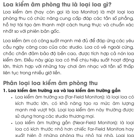
Loa kiểm âm phòng thu là loại loa gì?
Loa kiểm âm (hay còn gọi là loa Monitor) là một loại loa
phòng thu có chức năng cung cấp đáp các tần số phẳng,
hỗ trợ tái tạo âm thanh một cách trung thực và chuẩn xác
nhất so với phiên bản gốc.
Loa kiểm âm có công suất mạnh mẽ đủ để đáp ứng các yêu
cầu ngày càng cao của các studio. Loa có vẻ ngoài cứng,
chắc chắn đảm bảo độ bền cao, được tích hợp cả nón loa
kiểm âm. Điều này giúp loa có thể chịu hiệu suất hoạt động
lớn, thích hợp với những tay chơi âm nhạc với tần số thấp
liên tục trong nhiều giờ liền.
Phân loại loa kiểm âm phòng thu
1. Loa kiểm âm trường xa và loa kiểm âm trường gần
Loa kiểm âm trường xa (Far-Field Monitors): là loại loa có
kích thước lớn, có khả năng tạo ra mức âm lượng
mạnh mẽ vượt trội. Loại loa kiểm âm này thường được
sử dụng trong các studio thương mại.
Loa kiểm âm trường gần (Near-Field Monitors): là loại
loa có kích thước nhỏ hơn chiếc Far-Field Monitors hay
xuất hiện ở những phòng thu nhỏ tại nhà. Loại loa