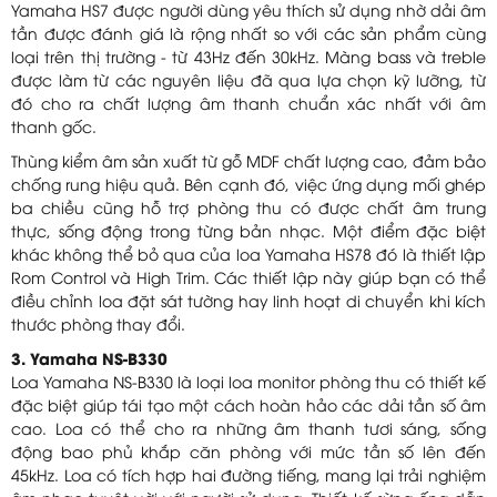
Yamaha HS7 được người dùng yêu thích sử dụng nhờ dải âm
tần được đánh giá là rộng nhất so với các sản phẩm cùng
loại trên thị trường - từ 43Hz đến 30kHz. Màng bass và treble
được làm từ các nguyên liệu đã qua lựa chọn kỹ lưỡng, từ
đó cho ra chất lượng âm thanh chuẩn xác nhất với âm
thanh gốc.
Thùng kiểm âm sản xuất từ gỗ MDF chất lượng cao, đảm bảo
chống rung hiệu quả. Bên cạnh đó, việc ứng dụng mối ghép
ba chiều cũng hỗ trợ phòng thu có được chất âm trung
thực, sống động trong từng bản nhạc. Một điểm đặc biệt
khác không thể bỏ qua của loa Yamaha HS78 đó là thiết lập
Rom Control và High Trim. Các thiết lập này giúp bạn có thể
điều chỉnh loa đặt sát tường hay linh hoạt di chuyển khi kích
thước phòng thay đổi.
3. Yamaha NS-B330
Loa Yamaha NS-B330 là loại loa monitor phòng thu có thiết kế
đặc biệt giúp tái tạo một cách hoàn hảo các dải tần số âm
cao. Loa có thể cho ra những âm thanh tươi sáng, sống
động bao phủ khắp căn phòng với mức tần số lên đến
45kHz. Loa có tích hợp hai đường tiếng, mang lại trải nghiệm