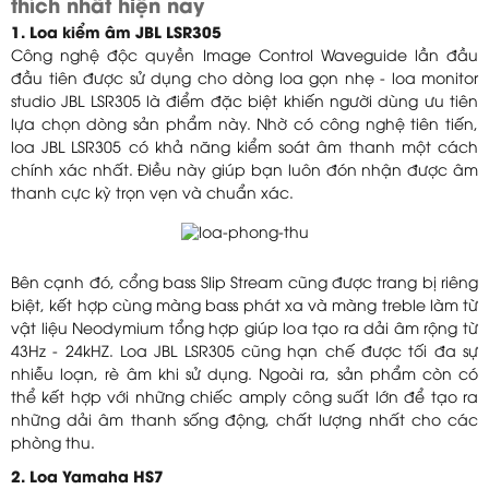
thích nhất hiện nay
1. Loa kiểm âm JBL LSR305
Công nghệ độc quyền Image Control Waveguide lần đầu
đầu tiên được sử dụng cho dòng loa gọn nhẹ - loa monitor
studio JBL LSR305 là điểm đặc biệt khiến người dùng ưu tiên
lựa chọn dòng sản phẩm này. Nhờ có công nghệ tiên tiến,
loa JBL LSR305 có khả năng kiểm soát âm thanh một cách
chính xác nhất. Điều này giúp bạn luôn đón nhận được âm
thanh cực kỳ trọn vẹn và chuẩn xác.
Bên cạnh đó, cổng bass Slip Stream cũng được trang bị riêng
biệt, kết hợp cùng màng bass phát xa và màng treble làm từ
vật liệu Neodymium tổng hợp giúp loa tạo ra dải âm rộng từ
43Hz - 24kHZ. Loa JBL LSR305 cũng hạn chế được tối đa sự
nhiễu loạn, rè âm khi sử dụng. Ngoài ra, sản phẩm còn có
thể kết hợp với những chiếc amply công suất lớn để tạo ra
những dải âm thanh sống động, chất lượng nhất cho các
phòng thu.
2. Loa Yamaha HS7