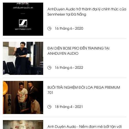
AnhDuyen Audio trở thành đại lý chính thức của
Sennheiser tại Đà Nẵng
16 tháng 6 - 2020
ĐẠI DIỆN BOSE PRO ĐẾN TRAINING TẠI
ANHDUYEN AUDIO
16 tháng 6 - 2022
BUỔI TRẢI NGHIỆM ĐÔI LOA PIEGA PREMIUM
701
18 tháng 4 - 2021
Anh Duyên Audio - Niềm đam mê bất tận với