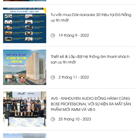
Tư vấn mua Dàn karaoke 30 triệu tại Đà Nẵng
uy tín nhất
19 tháng 9 - 2022
Thiết kế & Lắp đặt hệ thống âm thanh khách
sạn uy tín nhất
2 tháng 11 - 2022
AVS - ANHDUYEN AUDIO ĐỒNG HÀNH CÙNG
BOSE PROFESSIONAL VỚI SỰ KIỆN RA MẮT SẢN
PHẨM MỚI AMM VÀ VB-S
25 tháng 10 - 2023