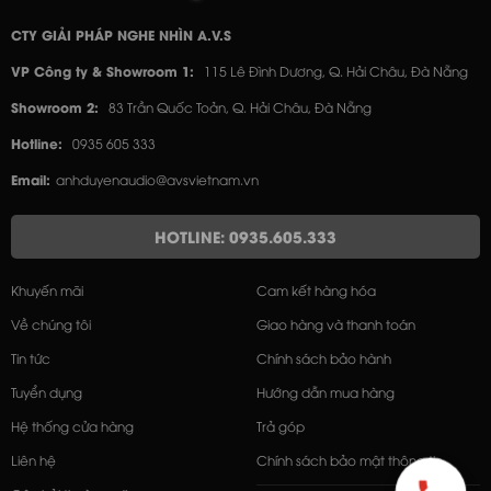
CTY GIẢI PHÁP NGHE NHÌN A.V.S
VP Công ty & Showroom 1:
115 Lê Đình Dương, Q. Hải Châu, Đà Nẵng
Showroom 2:
83 Trần Quốc Toản, Q. Hải Châu, Đà Nẵng
Hotline:
0935 605 333
Email:
anhduyenaudio@avsvietnam.vn
HOTLINE: 0935.605.333
Khuyến mãi
Cam kết hàng hóa
Về chúng tôi
Giao hàng và thanh toán
Tin tức
Chính sách bảo hành
Tuyển dụng
Hướng dẫn mua hàng
Hệ thống cửa hàng
Trả góp
Liên hệ
Chính sách bảo mật thông tin