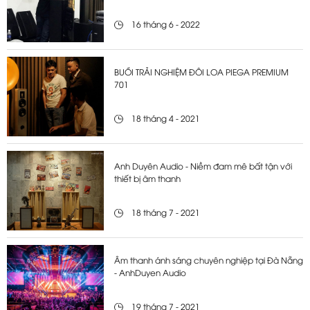
16 tháng 6 - 2022
BUỔI TRẢI NGHIỆM ĐÔI LOA PIEGA PREMIUM
701
18 tháng 4 - 2021
Anh Duyên Audio - Niềm đam mê bất tận với
thiết bị âm thanh
18 tháng 7 - 2021
Âm thanh ánh sáng chuyên nghiệp tại Đà Nẵng
- AnhDuyen Audio
19 tháng 7 - 2021