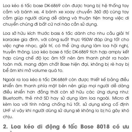
Loa kéo 6 tấc bose DK-6869 còn được trang bị hệ thống tay
cầm và bánh xe, 4 bánh xe xoay chuyển 360 độ cùng tay
cầm giúp người dùng dễ dàng và thuận tiện trong việc di
chuyển chúng đi bất cứ nơi nào cần sử dụng.
Loa sở hữu kích thước bass 6 tấc dành cho nhu cầu giải trí
karaoke gia đình, với công suất thực 950W đáp ứng tốt cho
việc nghe nhạc, giải trí, có thể ứng dụng làm loa hội nghị,
truyền thông. Loa kéo bose 6 tấc DK-6869 tích hợp amply kết
hợp cùng chế độ lọc âm tốt nên âm thanh phát ra hoàn
toàn mới, mang đậm chất Bose hiện đại, không bị rè hay bị
bể âm khi mở volume quá to.
Ngoài ra loa kéo 6 tấc DK-6869 còn được thiết kế bảng điều
khiển âm thanh phía mặt bên nên giúp mọi người dễ dàng
điều khiển hơn đồng thời còn sở hữu các ứng dụng như:
Bluetooth, thẻ nhớ SD hay sử dụng làm loa ngoài. Micro đi
kèm loa với tính năng chống hú tốt, sử dụng sóng cố định
UHF vì vậy khi người dùng sử dụng sẽ không lo bị hú gây khó
chịu.
2. Loa kéo di động 6 tấc Bose 8018 có ưu