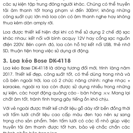
các sự kiện tập trung đông người khác. Chúng có thể truyền
tải âm thanh tốt trong phạm vi đến 300m², không những
công suất cực lớn mà loa còn có âm thanh nghe hay không
thua kém dàn amply rời.
Loa được thiết kế hiện đại khi có thể sử dụng 2 chế độ sạc
khác nhau: kết nối với bình acquy 12V hay cổng sạc nguồn
điện 220V. Bên cạnh đó, loa còn hỗ trợ kết nối USB, thẻ nhớ
SD, thuận tiện trong việc sử dụng di động.
3. Loa kéo Bose DK-4118
Loa kéo Bose DK-4118 là dòng tương đối mới, trình làng năm
2017. Thiết kế đẹp, công suất tốt, có thể dùng trong nhà và
cả bên ngoài trời, loa có 2 chức năng chính: nghe nhạc +
karaoke, ngoài ra loa còn được sử dụng nhiều trong những
sự kiện, các hoạt động quảng cáo - bán hàng .v.v. Mang lại
chất âm tốt, tránh tình trạng gây tiếng ồn khó chịu.
Với vẻ ngoài được thiết kế chất liệu gỗ dày rất bền đồng thời
với tấm lưới chất liệu cao cấp màu đen tạo nên sự sang
trọng cho sản phẩm. Trên tấm lưới có các lỗ nhỏ giúp việc
truyền tải âm thanh được tốt hơn, bảo vệ chắc chắn các