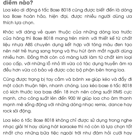
điểm nào?
Loa kéo di động 6 tấc Bose 8018 cũng được biết đến là dòng
loa Bose hoàn hảo, hiện đại, được nhiều người dùng ưa
thích lựa chọn.
Khác với dáng vẻ quen thuộc của những dòng loa trước
của hãng thì Bose 8018 mang trên mình với thiết kế từ chất
liệu nhựa ABS chuyên dụng kết hợp với tông màu đen tạo
nên nét trẻ trung sang trọng và thu hút ánh mắt người dùng
nhiều hơn. Đồng thời còn có màng lưới làm từ chất kim loại
cao cấp, với những lỗ nhỏ liti vừa có tác dụng truyền âm ra
đều hơn vừa có bảo vệ được các bộ phận bên trong loa.
Cũng được trạng bị tay cầm và bánh xe giúp kéo và đẩy đi
một cách thuận tiện, nhanh chóng. Loa kéo bose 6 tấc 8018
có kích thước loa bass đến 18 inch nên công suất RMS cực
mạnh, cho công suất lên đến 900 W giúp loa cho âm thanh
mạnh mẽ sống động với những dòng nhạc remix, dance hay
rock sôi động.
Loa kéo 6 tấc Bose 8018 không chỉ được sử dụng trong nghe
nhạc giải trí hay dùng hát karaoke thì nó còn là lựa chọn tốt
nhất cho những bữa tiệc ngoài trời như đám hỏi cưới hay