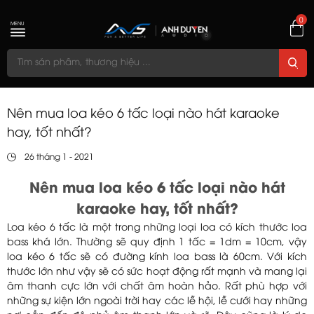
0
MENU
Nên mua loa kéo 6 tấc loại nào hát karaoke
hay, tốt nhất?
26 tháng 1 - 2021
Nên mua loa kéo 6 tấc loại nào hát
karaoke hay, tốt nhất?
Loa kéo 6 tấc là một trong những loại loa có kích thước loa
bass khá lớn. Thường sẽ quy định 1 tấc = 1dm = 10cm, vậy
loa kéo 6 tấc sẽ có đường kính loa bass là 60cm. Với kích
thước lớn như vậy sẽ có sức hoạt động rất mạnh và mang lại
âm thanh cực lớn với chất âm hoàn hảo. Rất phù hợp với
những sự kiện lớn ngoài trời hay các lễ hội, lễ cưới hay những