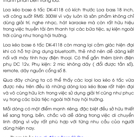
thành phần bên trong loa.
Loa kéo bose 6 tấc DK-4118 có kích thước Loa bass 18 inch,
với công suất RMS: 300W vì vậy luôn là sản phẩm không chỉ
dùng giải trí, nghe nhạc, hát karaoke mà còn rất hữu hiệu
trong việc truyền tải âm thanh tại các bữa tiệc, sự kiện ngoài
trời cũng như trong hội trường.
Loa kéo bose 6 tấc DK-4118 còn mang lại cảm giác hiện đại
khi có hỗ trợ ứng dụng bluetooth, thẻ nhớ nên dễ dàng kết
nối với máy tính hay điện thoại. Có thể gắn thêm bình điện
phụ DC 12v, Phụ kiện: 2 mic không dây ( đổi được tần số),
remote, dây nguồn cổng số 8.
Qua đây chúng ta có thể thấy các loại loa kéo 6 tấc vừa
được nêu trên đều là những dòng loa kéo Bose rất hiện đại
và vô cùng hữu ích trong việc sử dụng giải trí cũng như phục
vụ trong các bữa tiệc ngoài trời hay hội trường.
Mỗi dòng có một điểm mạnh riêng, đặc biệt đều sở hữu thiết
kế sang trọng, bền, chắc và dễ dàng trong việc di chuyển
linh động vì vậy rất phù hợp với từng nhu cầu của người
dùng hiện nay.