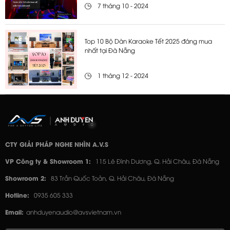
7 tháng 10 - 2024
Top 10 Bộ Dàn Karaoke Tết 2025 đáng mua
nhất tại Đà Nẵng
1 tháng 12 - 2024
CTY GIẢI PHÁP NGHE NHÌN A.V.S
VP Công ty & Showroom 1:
115 Lê Đình Dương, Q. Hải Châu, Đà Nẵng
Showroom 2:
83 Trần Quốc Toản, Q. Hải Châu, Đà Nẵng
Hotline:
0935 605 333
Email:
anhduyenaudio@avsvietnam.vn