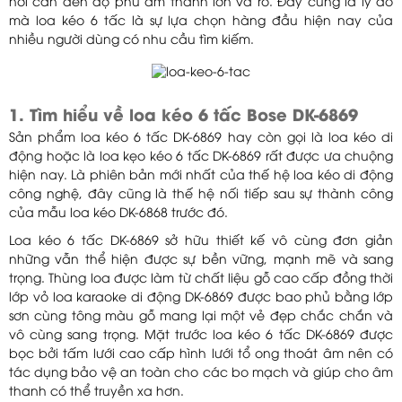
nơi cần đến độ phủ âm thanh lớn và rõ. Đây cũng là lý do
mà loa kéo 6 tấc là sự lựa chọn hàng đầu hiện nay của
nhiều người dùng có nhu cầu tìm kiếm.
1. Tìm hiểu về loa kéo 6 tấc Bose DK-6869
Sản phẩm loa kéo 6 tấc DK-6869 hay còn gọi là loa kéo di
động hoặc là loa kẹo kéo 6 tấc DK-6869 rất được ưa chuộng
hiện nay. Là phiên bản mới nhất của thế hệ loa kéo di động
công nghệ, đây cũng là thế hệ nối tiếp sau sự thành công
của mẫu loa kéo DK-6868 trước đó.
Loa kéo 6 tấc DK-6869 sở hữu thiết kế vô cùng đơn giản
những vẫn thể hiện được sự bền vững, mạnh mẽ và sang
trọng. Thùng loa được làm từ chất liệu gỗ cao cấp đồng thời
lớp vỏ loa karaoke di động DK-6869 được bao phủ bằng lớp
sơn cùng tông màu gỗ mang lại một vẻ đẹp chắc chắn và
vô cùng sang trọng. Mặt trước loa kéo 6 tấc DK-6869 được
bọc bởi tấm lưới cao cấp hình lưới tổ ong thoát âm nên có
tác dụng bảo vệ an toàn cho các bo mạch và giúp cho âm
thanh có thể truyền xa hơn.