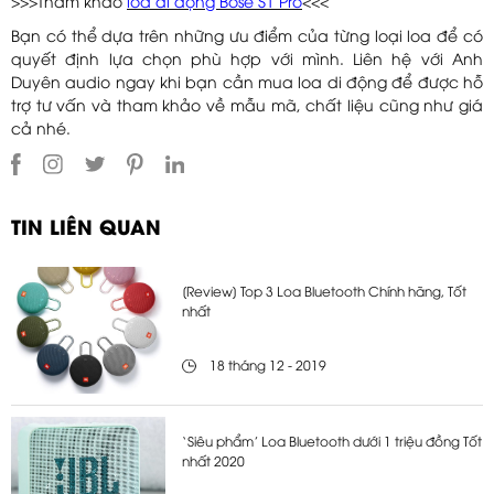
>>>Tham khảo
loa di động Bose S1 Pro
<<<
Bạn có thể dựa trên những ưu điểm của từng loại loa để có
quyết định lựa chọn phù hợp với mình. Liên hệ với Anh
Duyên audio ngay khi bạn cần mua loa di động để được hỗ
trợ tư vấn và tham khảo về mẫu mã, chất liệu cũng như giá
cả nhé.
TIN LIÊN QUAN
[Review] Top 3 Loa Bluetooth Chính hãng, Tốt
nhất
18 tháng 12 - 2019
‘Siêu phẩm’ Loa Bluetooth dưới 1 triệu đồng Tốt
nhất 2020