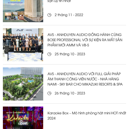
sạn uy tín nhất
2 tháng 11 - 2022
AVS - ANHDUYEN AUDIO ĐỒNG HÀNH CÙNG
BOSE PROFESSIONAL VỚI SỰ KIỆN RA MẮT SẢN
PHẨM MỚI AMM VÀ VB-S
25 tháng 10 - 2023
AVS - ANHDUYEN AUDIO VỚI FULL GIẢI PHÁP
ÂM THANH CÔNG VIÊN NƯỚC - NHÀ HÀNG
NAMI - SKY BAR CHO MIKAZUKI RESORTS & SPA
26 tháng 10 - 2023
Karaoke Box – Mô hình phòng hát mini HOT nhất
2024