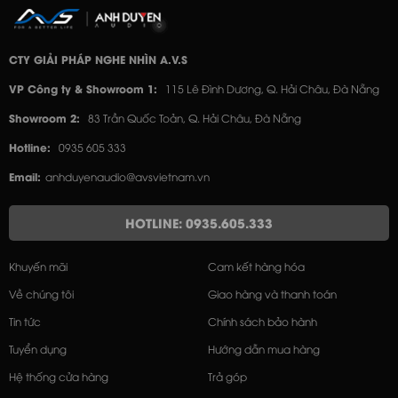
CTY GIẢI PHÁP NGHE NHÌN A.V.S
VP Công ty & Showroom 1:
115 Lê Đình Dương, Q. Hải Châu, Đà Nẵng
Showroom 2:
83 Trần Quốc Toản, Q. Hải Châu, Đà Nẵng
Hotline:
0935 605 333
Email:
anhduyenaudio@avsvietnam.vn
HOTLINE: 0935.605.333
Khuyến mãi
Cam kết hàng hóa
Về chúng tôi
Giao hàng và thanh toán
Tin tức
Chính sách bảo hành
Tuyển dụng
Hướng dẫn mua hàng
Hệ thống cửa hàng
Trả góp