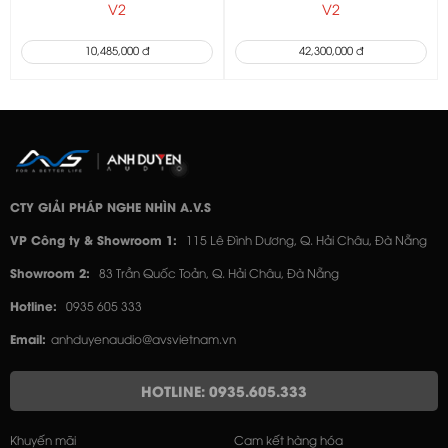
V2
V2
10,485,000 đ
42,300,000 đ
CTY GIẢI PHÁP NGHE NHÌN A.V.S
VP Công ty & Showroom 1:
115 Lê Đình Dương, Q. Hải Châu, Đà Nẵng
Showroom 2:
83 Trần Quốc Toản, Q. Hải Châu, Đà Nẵng
Hotline:
0935 605 333
Email:
anhduyenaudio@avsvietnam.vn
HOTLINE: 0935.605.333
Khuyến mãi
Cam kết hàng hóa