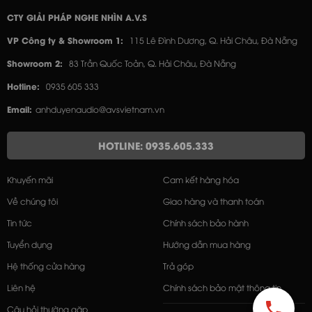
CTY GIẢI PHÁP NGHE NHÌN A.V.S
VP Công ty & Showroom 1:
115 Lê Đình Dương, Q. Hải Châu, Đà Nẵng
Showroom 2:
83 Trần Quốc Toản, Q. Hải Châu, Đà Nẵng
Hotline:
0935 605 333
Email:
anhduyenaudio@avsvietnam.vn
HOTLINE: 0935.605.333
Khuyến mãi
Cam kết hàng hóa
Về chúng tôi
Giao hàng và thanh toán
Tin tức
Chính sách bảo hành
Tuyển dụng
Hướng dẫn mua hàng
Hệ thống cửa hàng
Trả góp
Liên hệ
Chính sách bảo mật thông tin
Câu hỏi thường gặp