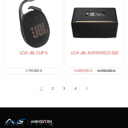
LOA JBL CLIP 5
LOA JBL AUTHENTICS 500
1,790,000 đ
16,000,000 đ
16,900,000 đ
1
2
3
4