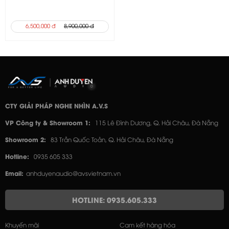
6,500,000 đ
8,900,000 đ
CTY GIẢI PHÁP NGHE NHÌN A.V.S
VP Công ty & Showroom 1:
115 Lê Đình Dương, Q. Hải Châu, Đà Nẵng
Showroom 2:
83 Trần Quốc Toản, Q. Hải Châu, Đà Nẵng
Hotline:
0935 605 333
Email:
anhduyenaudio@avsvietnam.vn
HOTLINE: 0935.605.333
Khuyến mãi
Cam kết hàng hóa