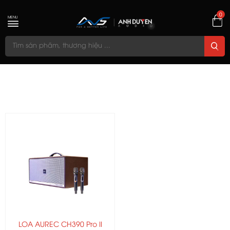
0
MENU
LOA AUREC CH390 Pro II