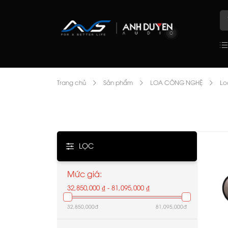
Trang chủ
Sản phẩm
LOA CÔNG NGHỆ
Lo
LỌC
Mức giá:
32,850,000 ₫ - 81,095,000 ₫
32,850,000đ
81,095,000đ