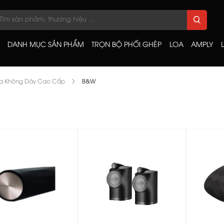
DANH MỤC SẢN PHẨM
TRỌN BỘ PHỐI GHÉP
LOA
AMPLY
a Không Dây Cao Cấp
B&W