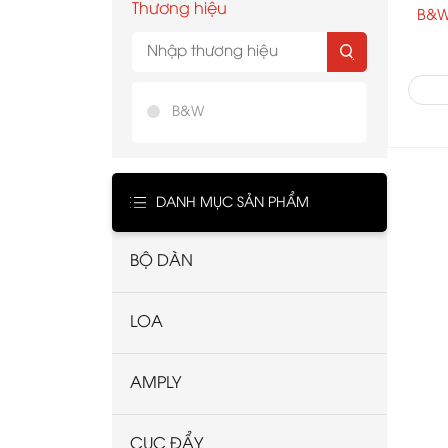
Thương hiệu
B&W
B&W
DANH MỤC SẢN PHẨM
BỘ DÀN
LOA
AMPLY
CỤC ĐẨY