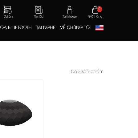
0
Dự án
Tin tức
Tài khoản
Giỏ hàng
LOA BLUETOOTH
TAI NGHE
VỀ CHÚNG TÔI
Có 3 sản phẩm