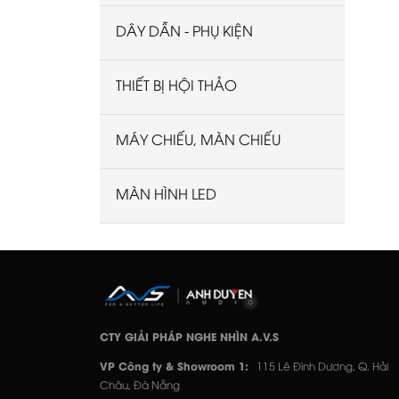
DÂY DẪN - PHỤ KIỆN
THIẾT BỊ HỘI THẢO
MÁY CHIẾU, MÀN CHIẾU
MÀN HÌNH LED
CTY GIẢI PHÁP NGHE NHÌN A.V.S
VP Công ty & Showroom 1:
115 Lê Đình Dương, Q. Hải
Châu, Đà Nẵng