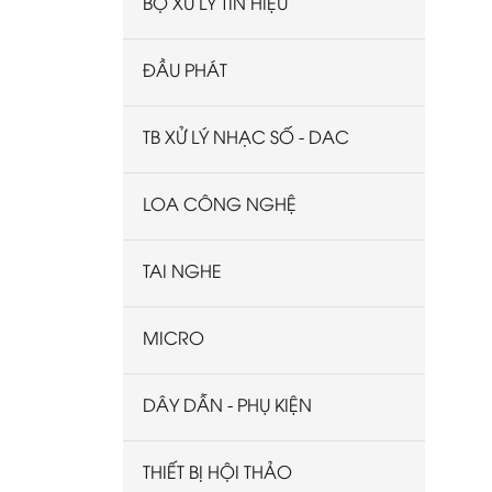
BỘ XỬ LÝ TÍN HIỆU
ĐẦU PHÁT
TB XỬ LÝ NHẠC SỐ - DAC
LOA CÔNG NGHỆ
TAI NGHE
MICRO
DÂY DẪN - PHỤ KIỆN
THIẾT BỊ HỘI THẢO