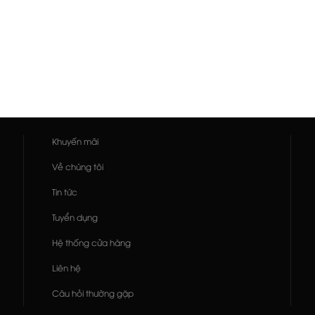
Khuyến mãi
Về chúng tôi
Tin tức
Tuyển dụng
Hệ thống cửa hàng
Liên hệ
Câu hỏi thường gặp