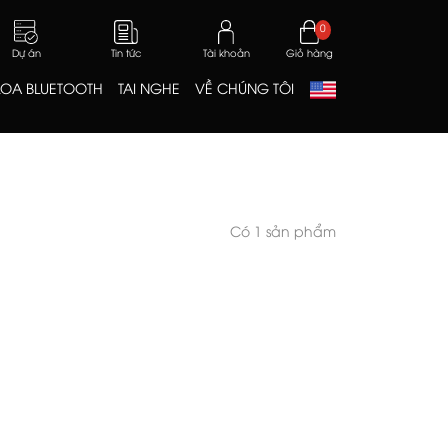
0
Dự án
Tin tức
Tài khoản
Giỏ hàng
LOA BLUETOOTH
TAI NGHE
VỀ CHÚNG TÔI
Có 1 sản phẩm