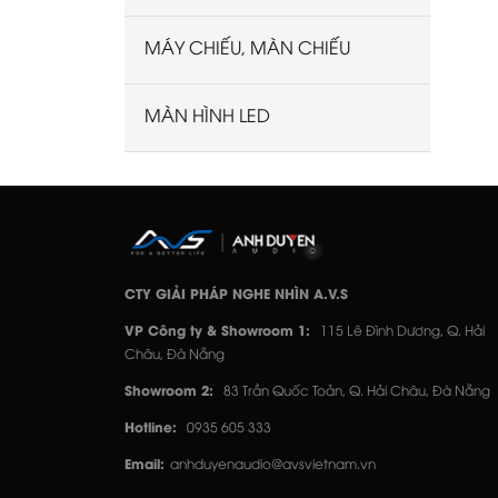
MÁY CHIẾU, MÀN CHIẾU
MÀN HÌNH LED
CTY GIẢI PHÁP NGHE NHÌN A.V.S
VP Công ty & Showroom 1:
115 Lê Đình Dương, Q. Hải
Châu, Đà Nẵng
Showroom 2:
83 Trần Quốc Toản, Q. Hải Châu, Đà Nẵng
Hotline:
0935 605 333
Email:
anhduyenaudio@avsvietnam.vn