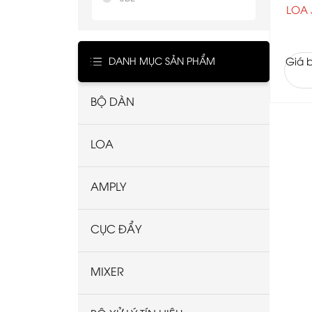
LOA 
DANH MỤC SẢN PHẨM
Giá b
BỘ DÀN
LOA
AMPLY
CỤC ĐẨY
MIXER