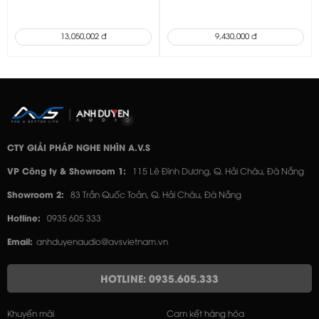
13,050,002 đ
9,430,000 đ
CTY GIẢI PHÁP NGHE NHÌN A.V.S
VP Công ty & Showroom 1:
115 Lê Đình Dương, Q. Hải Châu, Đà Nẵng
Showroom 2:
83 Trần Quốc Toản, Q. Hải Châu, Đà Nẵng
Hotline:
0935 605 333
Email:
anhduyenaudio@avsvietnam.vn
HOTLINE: 0935.605.333
Khuyến mãi
Cam kết hàng hóa