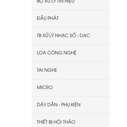
BỘ XỬ LÝ TÍN HIỆU
ĐẦU PHÁT
TB XỬ LÝ NHẠC SỐ - DAC
LOA CÔNG NGHỆ
TAI NGHE
MICRO
DÂY DẪN - PHỤ KIỆN
THIẾT BỊ HỘI THẢO