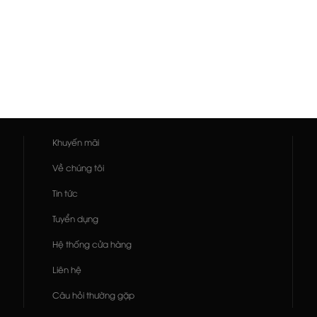
Khuyến mãi
Về chúng tôi
Tin tức
Tuyển dụng
Hệ thống cửa hàng
Liên hệ
Câu hỏi thường gặp