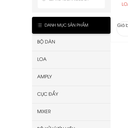
LO
DANH MỤC SẢN PHẨM
Giá b
BỘ DÀN
LOA
AMPLY
CỤC ĐẨY
MIXER