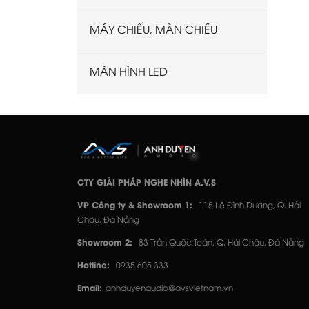
MÁY CHIẾU, MÀN CHIẾU
MÀN HÌNH LED
CTY GIẢI PHÁP NGHE NHÌN A.V.S
VP Công ty & Showroom 1:
115 Lê Đình Dương, Q. Hải
Châu, Đà Nẵng
Showroom 2:
83 Trần Quốc Toản, Q. Hải Châu, Đà Nẵng
Hotline:
0935 605 333
Email:
anhduyenaudio@avsvietnam.vn