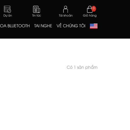
0
Dự án
Tin tức
Tài khoản
Giỏ hàng
LOA BLUETOOTH
TAI NGHE
VỀ CHÚNG TÔI
Có 1 sản phẩm