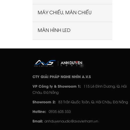
MÁY CHIẾU, MÀN CHIẾU
MÀN HÌNH LED
CTY GIẢI PHÁP NGHE NHÌN A.V.S
VP Công ty & Showroom 1:
115 Lê Đình Dương, Q. Hải
Châu, Đà Nẵng
Showroom 2:
83 Trần Quốc Toản, Q. Hải Châu, Đà Nẵng
Hotline:
0935 605 333
Email:
anhduyenaudio@avsvietnam.vn