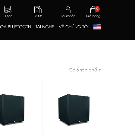
0
Dự án
Tin tức
Tài khoản
Giỏ hàng
LOA BLUETOOTH
TAI NGHE
VỀ CHÚNG TÔI
Có 6 sản phẩm