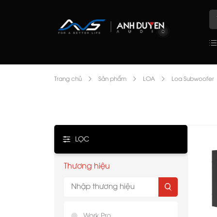
Trang chủ
Sản phẩm
LOA
Loa Subwoofer
LỌC
Thương hiệu
Work Pro