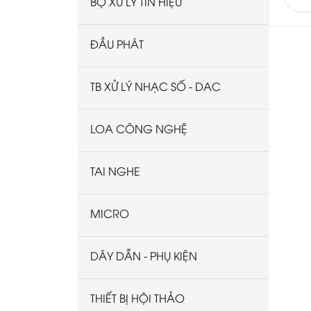
BỘ XỬ LÝ TÍN HIỆU
ĐẦU PHÁT
TB XỬ LÝ NHẠC SỐ - DAC
LOA CÔNG NGHỆ
TAI NGHE
MICRO
DÂY DẪN - PHỤ KIỆN
THIẾT BỊ HỘI THẢO