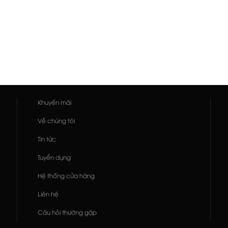
Khuyến mãi
Về chúng tôi
Tin tức
Tuyển dụng
Hệ thống cửa hàng
Liên hệ
Câu hỏi thường gặp