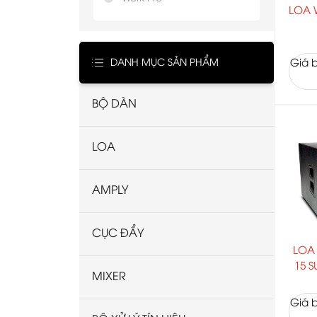
LOA 
DANH MỤC SẢN PHẨM
Giá b
BỘ DÀN
LOA
AMPLY
CỤC ĐẨY
LOA
15 S
MIXER
Giá b