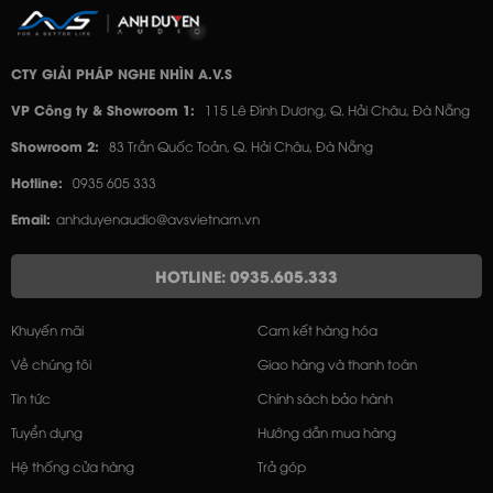
CTY GIẢI PHÁP NGHE NHÌN A.V.S
VP Công ty & Showroom 1:
115 Lê Đình Dương, Q. Hải Châu, Đà Nẵng
Showroom 2:
83 Trần Quốc Toản, Q. Hải Châu, Đà Nẵng
Hotline:
0935 605 333
Email:
anhduyenaudio@avsvietnam.vn
HOTLINE: 0935.605.333
Khuyến mãi
Cam kết hàng hóa
Về chúng tôi
Giao hàng và thanh toán
Tin tức
Chính sách bảo hành
Tuyển dụng
Hướng dẫn mua hàng
Hệ thống cửa hàng
Trả góp