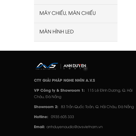
MÁY CHIẾU, MÀN CHIẾU
MÀN HÌNH LED
CTY GIẢI PHÁP NGHE NHÌN A.V.S
VP Công ty & Showroom 1:
115 Lê Đình Dương, Q. Hải
Châu, Đà Nẵng
Showroom 2:
83 Trần Quốc Toản, Q. Hải Châu, Đà Nẵng
Hotline:
0935 605 333
Email:
anhduyenaudio@avsvietnam.vn