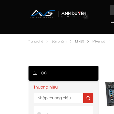
Trang chủ
Sản phẩm
MIXER
Mixer cơ
LỌC
Thương hiệu
JBL