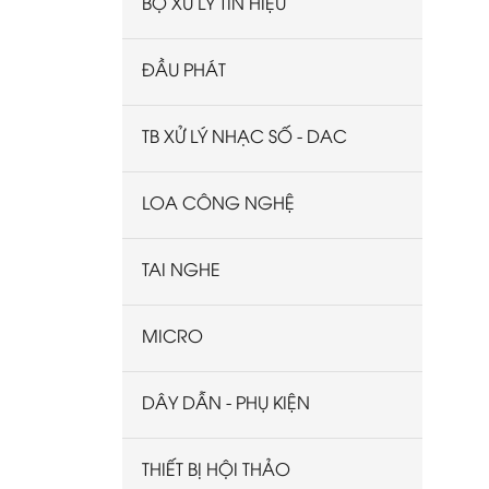
BỘ XỬ LÝ TÍN HIỆU
ĐẦU PHÁT
TB XỬ LÝ NHẠC SỐ - DAC
LOA CÔNG NGHỆ
TAI NGHE
MICRO
DÂY DẪN - PHỤ KIỆN
THIẾT BỊ HỘI THẢO