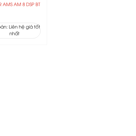
R AMS AM 8 DSP BT
án: Liên hệ giá tốt
nhất