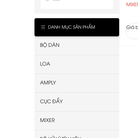
MIXE
DANH MỤC SẢN PHẨM
Giá b
BỘ DÀN
LOA
AMPLY
CỤC ĐẨY
MIXER