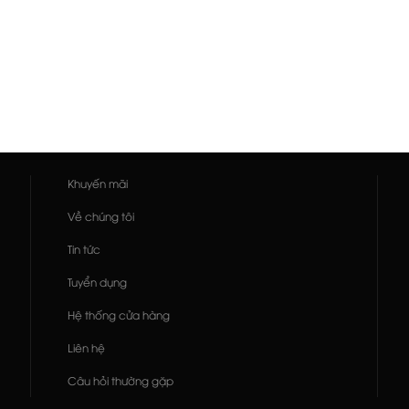
Khuyến mãi
Về chúng tôi
Tin tức
Tuyển dụng
Hệ thống cửa hàng
Liên hệ
Câu hỏi thường gặp