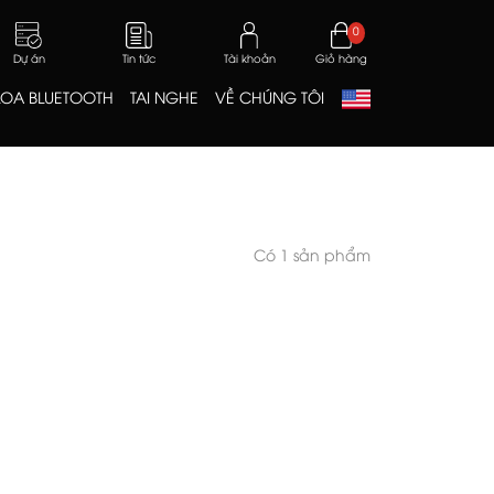
0
Dự án
Tin tức
Tài khoản
Giỏ hàng
LOA BLUETOOTH
TAI NGHE
VỀ CHÚNG TÔI
Có 1 sản phẩm