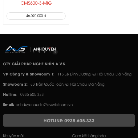
CMS600-3-MIG
46,070,000 đ
CTY GIẢI PHÁP NGHE NHÌN A.V.S
VP Công ty & Showroom 1:
115 Lê Đình Dương, Q. Hải Châu, Đà Nẵng
Showroom 2:
83 Trần Quốc Toản, Q. Hải Châu, Đà Nẵng
Hotline:
0935 605 333
Email:
anhduyenaudio@avsvietnam.vn
HOTLINE: 0935.605.333
Khuyến mãi
Cam kết hàng hóa