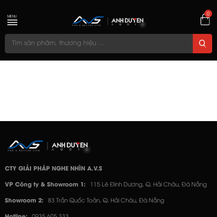
0
MENU
CTY GIẢI PHÁP NGHE NHÌN A.V.S
VP Công ty & Showroom 1:
115 Lê Đình Dương, Q. Hải Châu, Đà Nẵng
Showroom 2:
83 Trần Quốc Toản, Q. Hải Châu, Đà Nẵng
Hotline:
0935 605 333