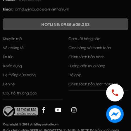
Email:
anhduyenaudio@avsvietnam.vn
HOTLINE: 0935.605.333
Khuyến mãi
Cam kết hàng hóa
Về chúng tôi
Giao hàng và thanh toán
Tin tức
Chính sách bảo hành
Tuyển dụng
Hướng dẫn mua hàng
Hệ thống cửa hàng
Trả góp
Liên hệ
Chính sách bảo mật thông tin
Câu hỏi thường gặp
Copyright © 2019 AnhDuyenAudio.vn
Giấy chứng nhận ĐKKD số: 0400622774 do Sở KH & ĐT TP. Đà Nẵng cấp ngày