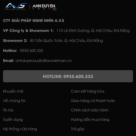
CTY GIẢI PHÁP NGHE NHÌN A.V.S
VP Công ty & Showroom 1:
115 Lê Đình Dương, Q. Hải Châu, Đà Nẵng
Showroom 2:
83 Trần Quốc Toản, Q. Hải Châu, Đà Nẵng
Hotline:
0935 605 333
Email:
anhduyenaudio@avsvietnam.vn
HOTLINE: 0935.605.333
Khuyến mãi
Cam kết hàng hóa
Về chúng tôi
Giao hàng và thanh toán
Tin tức
Chính sách bảo hành
Tuyển dụng
Hướng dẫn mua hàng
Hệ thống cửa hàng
Trả góp