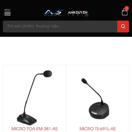
0
MENU
MICRO TOA EM-381-AS
MICRO TS-691L-AS