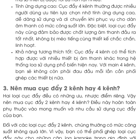
mà số thiết bị được tối ưu hơn rất nhiều.
Tính ứng dụng cao: Cục đẩy 4 kênh thường được nhiều
người dùng ưu tiên lựa chọn nhờ tính ứng dụng cao,
dễ dàng sử dụng và di chuyển khi phục vụ cho dàn
âm thanh có mức công suất lớn. Đặc biệt, loại cục đẩy
này cũng đảm bảo được chất lượng âm thanh đầu ra
tốt nhất, không bị méo tiếng cùng thiết kế chắc chắn,
linh hoạt.
Khả năng tương thích tốt: Cục đẩy 4 kênh có thể tích
hợp được với nhiều thiết bị âm thanh khác trong hệ
thống loa sử dụng phổ biến hiện nay. Với main 4 kênh,
bạn sẽ không còn phải đau đầu mỗi lần cần phối
ghép các thiết bị nữa.
3. Nên mua cục đẩy 2 kênh hay 4 kênh?
Hai loại cục đẩy đều có những ưu, nhược điểm riêng. Vậy
nên mua cục đẩy 2 kênh hay 4 kênh? Điều này hoàn toàn
phụ thuộc vào mong muốn và nhu cầu sử dụng cục đẩy
của bạn.
Đối với các loại cục đẩy 2 kênh, chúng thường có mức công
suất không quá lớn. Vì vậy, bạn có thể phối ghép loại cục
đẩy này cho những cặp loa karaoke trong gia đình với