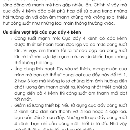
sống động và mạnh mẽ hơn gấp nhiều lần. Chính vì vậy mà
cục đẩy 4 kênh đặc biệt phù hợp để sử dụng trong những
hội trường lớn với dàn âm thanh khủng mà không sợ bị thiếu
hụt công suất như những loại main thông thường khác.
Ưu điểm vượt trội của cục đẩy 4 kênh
Công suất mạnh mẽ: Cục đẩy 4 kênh có các kênh
được thiết kế hoàn toàn độc lập và có mức công suất
lớn. Vì vậy, âm thanh tải ra từ các cặp loa công suất
lớn sẽ trở nên cực kỳ mạnh mẽ, uy lực khiến bạn không
thể không hài lòng.
Ứng dụng linh hoạt: Tùy vào sở thích, mong muốn của
mình mà bạn có thể sử dụng loại cục đẩy này để tải 1,
2 hay 3 loa mà không lo sợ chúng làm ảnh hưởng đến
chất lượng âm thanh phát ra. Không nhất thiết phải sử
dụng đến cả 4 kênh thì công suất âm thanh mới đạt
tốt nhất.
Giảm số lượng thiết bị: Nếu sử dụng cục đẩy công suất
2 kênh cho dàn âm thanh với 4 loa hoặc 4 cặp loa,
bạn cần đến 2 cục đẩy. Nhưng với cục đẩy công suất
4 kênh, bạn chỉ cần dùng một thiết bị là đủ. Nhờ vậy