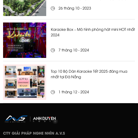
26 tháng 10 - 2023
Karaoke Box – Mô hình phòng hát mini HOT nhất
2024
7 tháng 10 - 2024
Top 10 Bộ Dàn Karaoke Tết 2025 đáng mua
nhất tại Đà Nẵng
1 tháng 12 - 2024
CTY GIẢI PHÁP NGHE NHÌN A.V.S