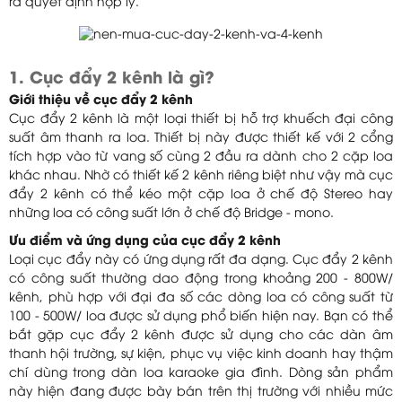
ra quyết định hợp lý.
1. Cục đẩy 2 kênh là gì?
Giới thiệu về cục đẩy 2 kênh
Cục đẩy 2 kênh là một loại thiết bị hỗ trợ khuếch đại công
suất âm thanh ra loa. Thiết bị này được thiết kế với 2 cổng
tích hợp vào từ vang số cùng 2 đầu ra dành cho 2 cặp loa
khác nhau. Nhờ có thiết kế 2 kênh riêng biệt như vậy mà cục
đẩy 2 kênh có thể kéo một cặp loa ở chế độ Stereo hay
những loa có công suất lớn ở chế độ Bridge - mono.
Ưu điểm và ứng dụng của cục đẩy 2 kênh
Loại cục đẩy này có ứng dụng rất đa dạng. Cục đẩy 2 kênh
có công suất thường dao động trong khoảng 200 - 800W/
kênh, phù hợp với đại đa số các dòng loa có công suất từ
100 - 500W/ loa được sử dụng phổ biến hiện nay. Bạn có thể
bắt gặp cục đẩy 2 kênh được sử dụng cho các dàn âm
thanh hội trường, sự kiện, phục vụ việc kinh doanh hay thậm
chí dùng trong dàn loa karaoke gia đình. Dòng sản phẩm
này hiện đang được bày bán trên thị trường với nhiều mức