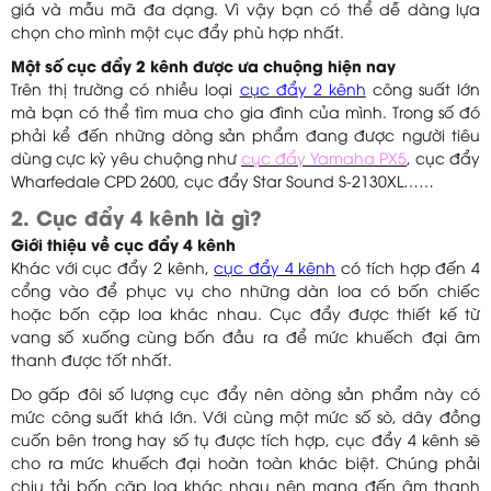
giá và mẫu mã đa dạng. Vì vậy bạn có thể dễ dàng lựa
chọn cho mình một cục đẩy phù hợp nhất.
Một số cục đẩy 2 kênh được ưa chuộng hiện nay
Trên thị trường có nhiều loại
cục đẩy 2 kênh
công suất lớn
mà bạn có thể tìm mua cho gia đình của mình. Trong số đó
phải kể đến những dòng sản phẩm đang được người tiêu
dùng cực kỳ yêu chuộng như
cục đẩy Yamaha PX5
, cục đẩy
Wharfedale CPD 2600, cục đẩy Star Sound S-2130XL……
2. Cục đẩy 4 kênh là gì?
Giới thiệu về cục đẩy 4 kênh
Khác với cục đẩy 2 kênh,
cục đẩy 4 kênh
có tích hợp đến 4
cổng vào để phục vụ cho những dàn loa có bốn chiếc
hoặc bốn cặp loa khác nhau. Cục đẩy được thiết kế từ
vang số xuống cùng bốn đầu ra để mức khuếch đại âm
thanh được tốt nhất.
Do gấp đôi số lượng cục đẩy nên dòng sản phẩm này có
mức công suất khá lớn. Với cùng một mức số sò, dây đồng
cuốn bên trong hay số tụ được tích hợp, cục đẩy 4 kênh sẽ
cho ra mức khuếch đại hoàn toàn khác biệt. Chúng phải
chịu tải bốn cặp loa khác nhau nên mang đến âm thanh