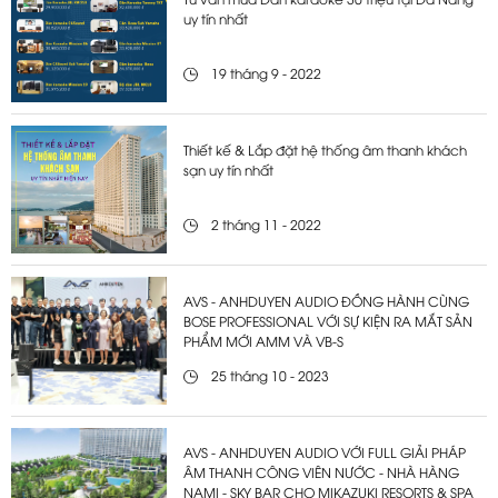
Tư vấn mua Dàn karaoke 30 triệu tại Đà Nẵng
uy tín nhất
19 tháng 9 - 2022
Thiết kế & Lắp đặt hệ thống âm thanh khách
sạn uy tín nhất
2 tháng 11 - 2022
AVS - ANHDUYEN AUDIO ĐỒNG HÀNH CÙNG
BOSE PROFESSIONAL VỚI SỰ KIỆN RA MẮT SẢN
PHẨM MỚI AMM VÀ VB-S
25 tháng 10 - 2023
AVS - ANHDUYEN AUDIO VỚI FULL GIẢI PHÁP
ÂM THANH CÔNG VIÊN NƯỚC - NHÀ HÀNG
NAMI - SKY BAR CHO MIKAZUKI RESORTS & SPA