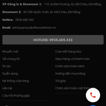
VP Công ty & Showroom 1:
115 Lê Đình Dương, Q. Hải Châu, Đà Nẵng
Showroom 2:
83 Trần Quốc Toản, Q. Hải Châu, Đà Nẵng
Hotline:
0935 605 333
Email:
anhduyenaudio@avsvietnam.vn
HOTLINE: 0935.605.333
Khuyến mãi
Cam kết hàng hóa
Về chúng tôi
Giao hàng và thanh toán
Tin tức
Chính sách bảo hành
Tuyển dụng
Hướng dẫn mua hàng
Hệ thống cửa hàng
Trả góp
Liên hệ
Chính sách bảo mật thông tin
Câu hỏi thường gặp