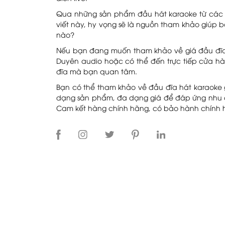
Qua những sản phẩm đầu hát karaoke từ các th
viết này, hy vọng sẽ là nguồn tham khảo giúp 
nào?
Nếu bạn đang muốn tham khảo về giá đầu đĩa há
Duyên audio hoặc có thể đến trực tiếp cửa hà
đĩa mà bạn quan tâm.
Bạn có thể tham khảo về đầu đĩa hát karaoke 
dạng sản phẩm, đa dạng giá để đáp ứng nhu c
Cam kết hàng chính hãng, có bảo hành chính 