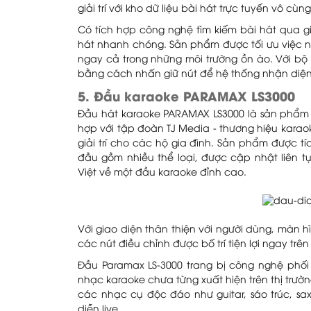
giải trí với kho dữ liệu bài hát trực tuyến vô cù
Có tích hợp công nghệ tìm kiếm bài hát qua gi
hát nhanh chóng. Sản phẩm được tối ưu việc 
ngay cả trong những môi trường ồn ào. Với bộ 
bằng cách nhấn giữ nút để hệ thống nhận diện
5. Đầu karaoke PARAMAX LS3000
Đầu hát karaoke PARAMAX LS3000 là sản phẩm 
hợp với tập đoàn TJ Media - thương hiệu kara
giải trí cho các hộ gia đình. Sản phẩm được t
đầu gồm nhiều thể loại, được cập nhật liên t
Việt về một đầu karaoke đỉnh cao.
Với giao diện thân thiện với người dùng, màn h
các nút điều chỉnh được bố trí tiện lợi ngay trê
Đầu Paramax LS-3000 trang bị công nghệ phối 
nhạc karaoke chưa từng xuất hiện trên thị trườ
các nhạc cụ độc đáo như guitar, sáo trúc, sa
diễn live.