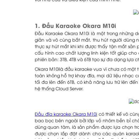
với nhu cầu và điều kiện của mình nhé.
1. Đầu Karaoke Okara M10i
Đầu Karaoke Okara M10i là một trong những dò
giản và vô cùng bắt mắt, thu hút người dùng 
thực sự hút mắt khi khi được thấy tận mắt sản
cấu hình cao chất lượng linh kiện tốt giúp ch
phiên bản: 3TB, 4TB và 6TB tạo sự đa dạng lựa 
Okara M10ilà đầu karaoke vua vì chưa có một
toàn không hỗ trợ khay đĩa, mọi dữ liệu nhạc 
tối đa lên đến 6TB, có khả năng lưu trữ lên đế
hệ thống Cloud Server.
Đầu đĩa karaoke Okara M10i
có thiết kế vô cùn
bao bọc bên ngoài bởi lớp vỏ nhôm bền bỉ c
dùng quan tâm, là sản phẩm được lựa chọn tro
được chọn lắp đặt dành cho các quán karao