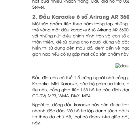
hát của nhiều khách hàng. Đầu đĩa hỗ trợ USB
Server.
2. Đầu Karaoke 6 số Arirang AR 36
Một sản phẩm tiếp theo nằm trong top những 
thể vắng mặt đầu karaoke 6 số Arirang AR 3600
với những nút điều chỉnh hình tròn và con số
thân thiện, dễ sử dụng cho người dùng và đặc 
hiển thị sử dụng đèn màu đỏ, đem đến vẻ ngo
gian nào nếu có sự góp mặt của sản phẩm này
Đầu đĩa còn có thể 1 ổ cứng ngoài nhờ cổng gi
Karaoke, Midi Karaoke, các bộ phim ưa thích,
file nén, cổng giao tiếp USB hỗ trợ các định
CD-RW, MP3, WMA, DivX, MP4.
Ngoài ra, dòng đầu karaoke này còn được tr
nhanh độc đáo. Và hỗ trợ lập danh sách bài há
tin theo đa chủ đề, loại bỏ đoạn Intro giữa bài,
này.