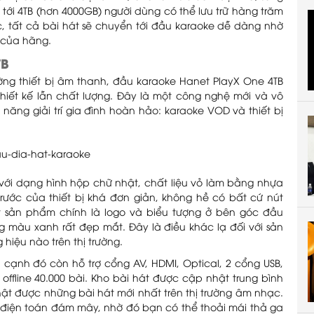
 tới 4TB (hơn 4000GB) người dùng có thể lưu trữ hàng trăm
, tất cả bài hát sẽ chuyển tới đầu karaoke dễ dàng nhờ
ồ của hãng.
TB
ường thiết bị âm thanh, đầu karaoke Hanet PlayX One 4TB
iết kế lẫn chất lượng. Đây là một công nghệ mới và vô
năng giải trí gia đình hoàn hảo: karaoke VOD và thiết bị
với dạng hình hộp chữ nhật, chất liệu vỏ làm bằng nhựa
ước của thiết bị khá đơn giản, không hề có bất cứ nút
ật sản phẩm chính là logo và biểu tượng ở bên góc đầu
ng màu xanh rất đẹp mắt. Đây là điều khác lạ đối với sản
iệu nào trên thị trường.
 cạnh đó còn hỗ trợ cổng AV, HDMI, Optical, 2 cổng USB,
offline 40.000 bài. Kho bài hát được cập nhật trung bình
hật được những bài hát mới nhất trên thị trường âm nhạc.
ữ điện toán đám mây, nhờ đó bạn có thể thoải mái thả ga