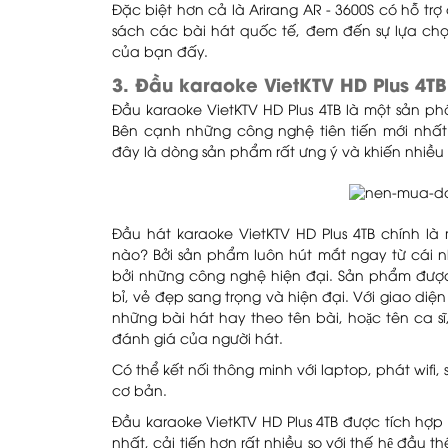
Đặc biệt hơn cả là Arirang AR - 3600S có hỗ tr
sách các bài hát quốc tế, đem đến sự lựa chọ
của bạn đấy.
3. Đầu karaoke VietKTV HD Plus 4TB
Đầu karaoke VietKTV HD Plus 4TB là một sản ph
Bên cạnh những công nghệ tiên tiến mới nhất
đây là dòng sản phẩm rất ưng ý và khiến nhiề
Đầu hát karaoke VietKTV HD Plus 4TB chính l
nào? Bởi sản phẩm luôn hút mắt ngay từ cái 
bởi những công nghệ hiện đại. Sản phẩm được
bỉ, vẻ đẹp sang trọng và hiện đại. Với giao diệ
những bài hát hay theo tên bài, hoặc tên ca sĩ
đánh giá của người hát.
Có thể kết nối thông minh với laptop, phát wifi
cơ bản.
Đầu karaoke VietKTV HD Plus 4TB được tích hợp 
nhất, cải tiến hơn rất nhiều so với thế hệ đầu 