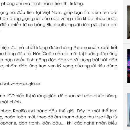
ng phong phú và thịnh hành trên thị trường.
ọng nói đầu tiên tại Việt Nam, giúp bạn tìm kiếm tên bài
nhận dạng giọng nói của các vùng miền khác nhau hoặc
điều khiển từ xa bằng Bluetooth, người dùng sẽ chọn bài
.
hiện đại và chất lượng được hãng Paramax sản xuất kết
oke hàng đầu tại Hàn Quốc cho ra mắt thị trường đáp ứng
ích hợp nhiều tính năng độc đáo và số lượng bài hát dẫn
ục, nhằm đáp ứng trọn vẹn kỳ vọng của người tiêu dùng
ình LCD hiển thị rõ ràng giúp dễ quan sát các chức năng,
n mặt chỉnh.
nhạc RealSound hàng đầu thế giới. Đây là một thể loại
ng, hoàn toàn mới, theo đó âm thanh được thu trực tiếp từ
xophone, đàn tranh, đàn bầu,... khi các nghệ nhân biểu