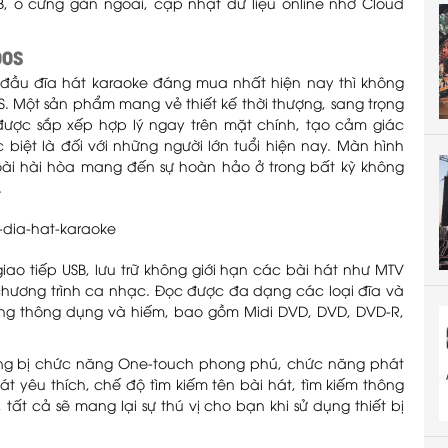
, ổ cứng gắn ngoài, cập nhật dữ liệu online nhờ Cloud
00S
đầu đĩa hát karaoke đáng mua nhất hiện nay thì không
S. Một sản phẩm mang vẻ thiết kế thời thượng, sang trọng
 được sắp xếp hợp lý ngay trên mặt chính, tạo cảm giác
biệt là đối với những người lớn tuổi hiện nay. Màn hình
ài hài hòa mang đến sự hoàn hảo ở trong bất kỳ không
.
ao tiếp USB, lưu trữ không giới hạn các bài hát như MTV
 chương trình ca nhạc. Đọc được đa dạng các loại đĩa và
 dạng thông dụng và hiếm, bao gồm Midi DVD, DVD, DVD-R,
ang bị chức năng One-touch phong phú, chức năng phát
t yêu thích, chế độ tìm kiếm tên bài hát, tìm kiếm thông
 tất cả sẽ mang lại sự thú vị cho bạn khi sử dụng thiết bị