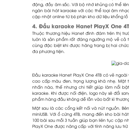
động, đầy âm sắc. Với bộ nhớ khủng có thể lên
ngàn bài hát karaoke với các thể loại âm nhạc
cập nhật online từ bộ phận kho dữ liệu khổng l
4. Đầu karaoke Hanet PlayX One 4
Thuộc thương hiệu Hanet đình đám trên thị tr
luôn là sản phẩm rất đáng ngưỡng mộ về cả th
cùng đặc biệt khi được hãng trang bị hai chức 
đa phương tiện.
Đầu karaoke Hanet PlayX One 4TB có vẻ ngoài 
cao cấp màu đen, trọng lượng khá nhẹ. Mặt tr
nhấn nào, thế nhưng chi tiết giúp làm nổi b
karaoke. Khi được nối điện, logo này sẽ đổi sa
phẩm hàng đầu không dễ lẫn vào bất kì thương h
Mặt sau là các cổng kết nối và nút nguồn. Bên
miniUSB. Với ổ cứng 4TB, mang đến kho bài hát 
100 bài sau mỗi 3 tuần giúp bạn liên tục cập n
PlayX One được nâng cấp với tính năng lưu tr