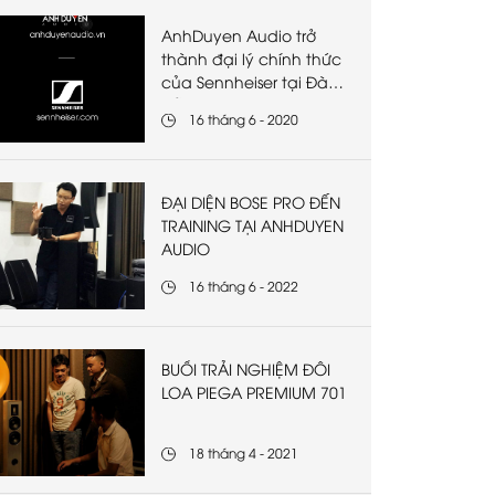
AnhDuyen Audio trở
thành đại lý chính thức
của Sennheiser tại Đà
Nẵng
16 tháng 6 - 2020
ĐẠI DIỆN BOSE PRO ĐẾN
TRAINING TẠI ANHDUYEN
AUDIO
16 tháng 6 - 2022
BUỔI TRẢI NGHIỆM ĐÔI
LOA PIEGA PREMIUM 701
18 tháng 4 - 2021