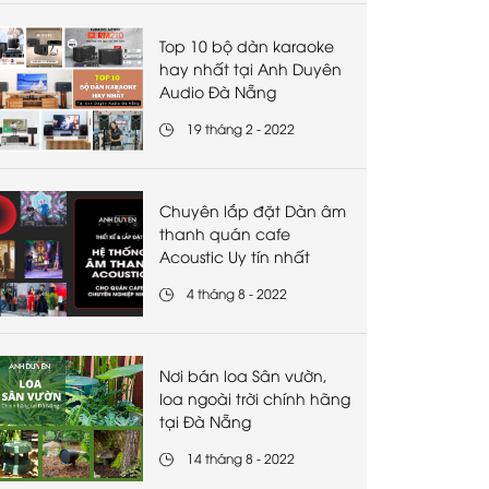
Top 10 bộ dàn karaoke
hay nhất tại Anh Duyên
Audio Đà Nẵng
19 tháng 2 - 2022
Chuyên lắp đặt Dàn âm
thanh quán cafe
Acoustic Uy tín nhất
4 tháng 8 - 2022
Nơi bán loa Sân vườn,
loa ngoài trời chính hãng
tại Đà Nẵng
14 tháng 8 - 2022