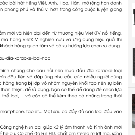
ợ các bài hát tiếng Việt, Anh, Hoa, Hàn, mở rộng hơn danh
n phong phú và thú vị hơn trong công cuộc luyện giọng
ẩm mới và hiện đại đến từ thương hiệu VietKTV nổi tiếng.
 mà hãng VietKTV nghiên cứu và ứng dụng hiệu quả thì
u khách hàng quan tâm và có xu hướng lựa chọn sử dụng.
à minh chứng cho câu hỏi nên mua đầu đĩa karaoke loại
nhìn đầu tiên và đáp ứng nhu cầu của nhiều người dùng
 hãng trang bị lớp vỏ nhôm nguyên khối tạo nên sự bền
n thân thiện, dễ sử dụng, bạn có thể dễ dàng để chọn lựa
, thể loại,… và còn có thể kèm theo cả những trạng thái
, smartphone, tablet... Mặt sau có đầy đủ các loại đầu vào
Công nghệ hiện đại giúp xử lý âm thanh và hình ảnh mới
thế hệ cũ. Có chế độ Full HD, chất âm stereo mượt mà, sống