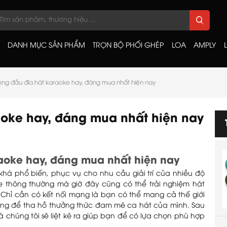
DANH MỤC SẢN PHẨM
TRỌN BỘ PHỐI GHÉP
LOA
AMPLY
òng đầu đĩa hát karaoke hay, đáng mua nhất hiện nay
aoke hay, đáng mua nhất hiện nay
raoke hay, đáng mua nhất hiện nay
há phổ biến, phục vụ cho nhu cầu giải trí của nhiều độ
e thông thường mà giờ đây cũng có thể trải nghiệm hát
. Chỉ cần có kết nối mạng là bạn có thể mang cả thế giới
 trường để tha hồ thưởng thức đam mê ca hát của mình. Sau
chúng tôi sẽ liệt kê ra giúp bạn để có lựa chọn phù hợp