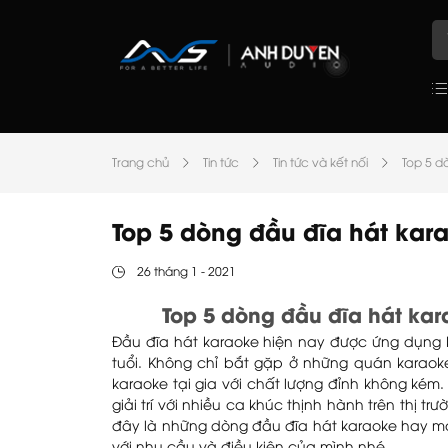
Trang chủ
Tin tức
Tin tức và kết nối
Top 5 d
Top 5 dòng đầu đĩa hát kar
26 tháng 1 - 2021
Top 5 dòng đầu đĩa hát ka
Đầu đĩa hát karaoke hiện nay được ứng dụng k
tuổi. Không chỉ bắt gặp ở những quán karaok
karaoke tại gia với chất lượng đỉnh không kém
giải trí với nhiều ca khúc thịnh hành trên thị
đây là những dòng đầu đĩa hát karaoke hay mà 