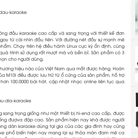
ng đầu karaoke cao cấp và sang trọng với thiết kế đơn
ngay từ cái nhìn đầu tiên. Với đường nét đầy sự mạnh mẽ
 phẩm. Chạy trên hệ điều hành Linux cực kỳ ổn định, cùng
o quá trình sử dụng rất mượt mà và bền bỉ. Sản phẩm có 3
chọn cho người dùng.
 thương hiệu nào của Việt Nam qua mắt được hãng. Hoàn
của M10i đều được lưu trữ từ ổ cứng của sản phẩm, hỗ trợ
n hơn 100.0000 bài hát, cập nhật nhạc online liên tục qua
g sang trọng giống như một thiết bị hi-end cao cấp, được
hống đượva đập cao. Sản phẩm hiện nay khá được người
ng dàn karaoke dùng tại gia của các gia đình hay cũng
ke phổ biến hiện nay mang lại sự thỏa mãn đam mê ca