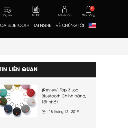
0
Dự án
Tin tức
Tài khoản
Giỏ hàng
LOA BLUETOOTH
TAI NGHE
VỀ CHÚNG TÔI
TIN LIÊN QUAN
[Review] Top 3 Loa
Bluetooth Chính hãng,
Tốt nhất
18 tháng 12 - 2019