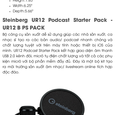
Height:1.85"
Width:6.25"
Depth:5.66"
Steinberg UR12 Podcast Starter Pack -
UR12 B PS PACK
Bộ công cụ sản xuất dễ sử dụng giúp các nhà sản xuất, ca
nhạc sĩ tạo ra các bản audio/ podcast nhanh chóng và
chất lượng tuyệt vời trên máy tính hoặc thiết bị iOS của
mình. UR12 Podcast Starter Pack kết hợp giao diện âm thanh
USB 2.0 kênh đôi, micrô tụ điện chất lượng và tất cả các phụ
kiện micrô với bộ phần mềm đầy đủ. Đây là một bộ kit tạo
ra môi trường sản xuất âm nhạc/ livestream online tích hợp
độc đáo.