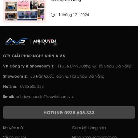
1 tháng 12 - 2024
CTY GIẢI PHÁP NGHE NHÌN A.V.S
VP Công ty & Showroom 1:
115 Lê Đình Dương, Q. Hải Châu, Đà Nẵng
Showroom 2:
83 Trần Quốc Toản, Q. Hải Châu, Đà Nẵng
Hotline:
0935 605 333
Email:
anhduyenaudio@avsvietnam.vn
HOTLINE: 0935.605.333
Khuyến mãi
Cam kết hàng hóa
Về chúng tôi
Giao hàng và thanh toán