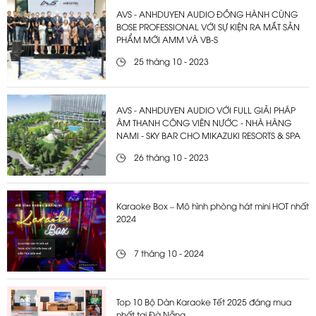
AVS - ANHDUYEN AUDIO ĐỒNG HÀNH CÙNG
BOSE PROFESSIONAL VỚI SỰ KIỆN RA MẮT SẢN
PHẨM MỚI AMM VÀ VB-S
25 tháng 10 - 2023
AVS - ANHDUYEN AUDIO VỚI FULL GIẢI PHÁP
ÂM THANH CÔNG VIÊN NƯỚC - NHÀ HÀNG
NAMI - SKY BAR CHO MIKAZUKI RESORTS & SPA
26 tháng 10 - 2023
Karaoke Box – Mô hình phòng hát mini HOT nhất
2024
7 tháng 10 - 2024
Top 10 Bộ Dàn Karaoke Tết 2025 đáng mua
nhất tại Đà Nẵng