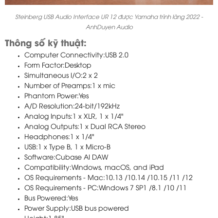
Steinberg USB Audio Interface UR 12 được Yamaha trình làng 2022 -
AnhDuyen Audio
Thông số kỹ thuật:
Computer Connectivity:USB 2.0
Form Factor:Desktop
Simultaneous I/O:2 x 2
Number of Preamps:1 x mic
Phantom Power:Yes
A/D Resolution:24-bit/192kHz
Analog Inputs:1 x XLR, 1 x 1/4"
Analog Outputs:1 x Dual RCA Stereo
Headphones:1 x 1/4"
USB:1 x Type B, 1 x Micro-B
Software:Cubase AI DAW
Compatibility:Windows, macOS, and iPad
OS Requirements - Mac:10.13 /10.14 /10.15 /11 /12
OS Requirements - PC:Windows 7 SP1 /8.1 /10 /11
Bus Powered:Yes
Power Supply:USB bus powered