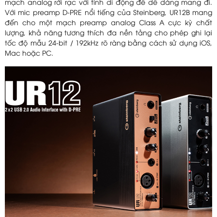
mạch analog rời rạc với tính di động để dễ dàng mang đi.
Với mic preamp D-PRE nổi tiếng của Steinberg, UR12B mang
đến cho một mạch preamp analog Class A cực kỳ chất
lượng, khả năng tương thích đa nền tảng cho phép ghi lại
tốc độ mẫu 24-bit / 192kHz rõ ràng bằng cách sử dụng iOS,
Mac hoặc PC.