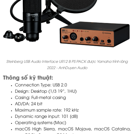
Steinberg USB Audio Interface UR12 B PS PACK được Yamaha trình làng
2022 - AnhDuyen Audio
Thông số kỹ thuật:
Connection Type: USB 2.0
Design: Desktop (1/3 19“, 1HU)
Casing: Full-metal casing
AD/DA: 24 bit
Maximum sample rate: 192 kHz
Dynamic range input: 101 [dB]
Operating systems (Mac)
macOS High Sierra, macOS Mojave, macOS Catalina,