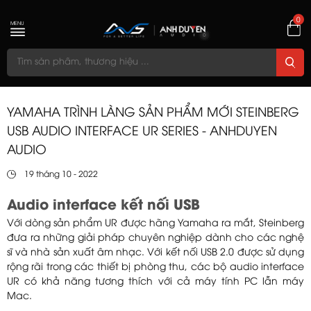
0
MENU
YAMAHA TRÌNH LÀNG SẢN PHẨM MỚI STEINBERG
USB AUDIO INTERFACE UR SERIES - ANHDUYEN
AUDIO
19 tháng 10 - 2022
Audio interface kết nối USB
Với dòng sản phẩm UR được hãng Yamaha ra mắt, Steinberg
đưa ra những giải pháp chuyên nghiệp dành cho các nghệ
sĩ và nhà sản xuất âm nhạc. Với kết nối USB 2.0 được sử dụng
rộng rãi trong các thiết bị phòng thu, các bộ audio interface
UR có khả năng tương thích với cả máy tính PC lẫn máy
Mac.