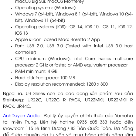
macOS Big Sur, macOS Monterey
Operating systems (Windows)
Windows 7 (64-bit), Windows 8.1 (64-bit), Windows 10 (64-
bit), Windows 11 (64-bit)
Operating systems (iOS): iOS 14, iOS 10, iOS 11, iOS 12,
iOS 13
Apple silicon–based Mac: Rosetta 2 App
Port: USB 2.0, USB 3.0 (Tested with Intel USB 3.0 host
controller)
CPU minimum (Windows): Intel Core i-series multicore
processor 2 GHz or faster, or AMD equivalent processor
RAM minimum: 4 GB
Hard disk free space: 100 MB
Display resolution recommended: 1280 x 800
Ngoài ra, UR Series còn có các dòng sản phẩm sau của
Steinberg: UR22C, UR22C R PACK, UR22MKII, UR22MKII R
PACK, UR44C.
​AnhDuyen Audio
- Đại lý ủy quyền chính thức của Yamaha
tại miền Trung. Liên hệ hotline 0935 605 333 hoặc đến
showroom 115 Lê Đình Dương / 83 Trần Quốc Toản, Đà Nẵng
để được chuyên gia tư vấn và mua hàng chính hãng sớm