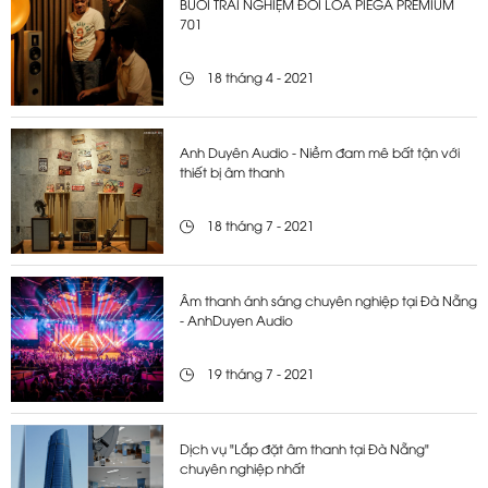
BUỔI TRẢI NGHIỆM ĐÔI LOA PIEGA PREMIUM
701
18 tháng 4 - 2021
Anh Duyên Audio - Niềm đam mê bất tận với
thiết bị âm thanh
18 tháng 7 - 2021
Âm thanh ánh sáng chuyên nghiệp tại Đà Nẵng
- AnhDuyen Audio
19 tháng 7 - 2021
Dịch vụ "Lắp đặt âm thanh tại Đà Nẵng"
chuyên nghiệp nhất