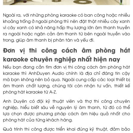
Ngoài ra, với những phòng karaoke có ban công hoặc nhiều
khoảng trống ở ngoài phòng thì nên đặt thật nhiều cây xanh
vì cây xanh có khả năng hấp thụ lượng lớn âm thanh truyền
ra ngoài hoặc ngăn cản âm thanh từ bên ngoài truyền vào
trong, giúp âm thanh bị phân tán và yếu đi.
Đơn vị thi công cách âm phòng hát
karaoke chuyên nghiệp nhất hiện nay
Nếu bạn đang cần tìm đơn vị thi công cách âm phòng hát
karaoke thì AnhDuyen Audio chính là địa chỉ đáng tin cậy
mà bạn không nên bỏ qua. Ngoài cung cấp các loại thiết bị
âm thanh chất lượng, chúng tôi còn nhận tư vấn, thiết kế
phòng hát karaoke từ A-Z.
Anh Duyên có đội kỹ thuật viên và thợ thi công chuyên
nghiệp, hiểu biết sâu về nguyên lý âm thanh, từ đó có thể
lựa chọn được phương pháp cách âm hiệu quả nhất cho
phòng hát của từng khách hàng.
Quá trình thi công được triển khai đúng kỹ thuật, đảm bảo