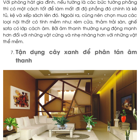
Với phòng hát gia đình, nếu tường là các bức tường phẳng
thì có một cách tốt để làm mất đi độ phẳng đó chính là kê
tủ, kệ và xếp sách lên đó. Ngoài ra, cũng nên chọn mua các
loại nội thất có tính mềm như: rèm cửa, thảm trải sàn, ghế
sofa có lớp cách âm. Bởi âm thanh thường rung động mạnh
hơn đối với những vật cứng và nhẹ nhàng hơn với những vật
thể mềm.
Tận dụng cây xanh để phân tán âm
thanh