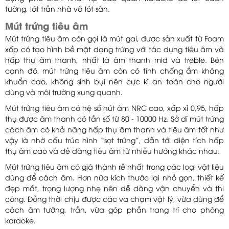
tường, lót trần nhà và lót sàn.
Mút trứng tiêu âm
Mút trứng tiêu âm còn gọi là mút gai, được sản xuất từ Foam
xốp có tạo hình bề mặt dạng trứng với tác dụng tiêu âm và
hấp thụ âm thanh, nhất là âm thanh mid và treble. Bên
cạnh đó, mút trứng tiêu âm còn có tính chống ẩm kháng
khuẩn cao, không sinh bụi nên cực kì an toàn cho người
dùng và môi trường xung quanh.
Mút trứng tiêu âm có hệ số hút âm NRC cao, xấp xỉ 0,95, hấp
thụ được âm thanh có tần số từ 80 - 10000 Hz. Sở dĩ mút trứng
cách âm có khả năng hấp thụ âm thanh và tiêu âm tốt như
vậy là nhờ cấu trúc hình “sọt trứng”, dẫn tới diện tích hấp
thụ âm cao và dễ dàng tiêu âm từ nhiều hướng khác nhau.
Mút trứng tiêu âm có giá thành rẻ nhất trong các loại vật liệu
dùng để cách âm. Hơn nữa kích thước lại nhỏ gọn, thiết kế
đẹp mắt, trọng lượng nhẹ nên dễ dàng vận chuyển và thi
công. Đồng thời chịu được các va chạm vật lý, vừa dùng để
cách âm tường, trần, vừa góp phần trang trí cho phòng
karaoke.