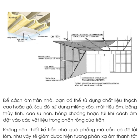
Để cách âm trần nhà, bạn có thể sử dụng chất liệu thạch
cao hoặc gỗ. Sau đó, sử dụng miếng xốp, mút tiêu âm, bông
thủy tinh, cao su non, bông khoáng hoặc túi khí cách âm
đặt vào các vật liệu trong phần rỗng của trần.
Không nên thiết kế trần nhà quá phẳng mà cần có độ lồi
lõm, như vậy sẽ giảm được hiện tượng phản xạ âm thanh tốt