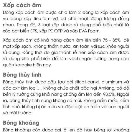
Xốp cách âm
Dòng xốp cách âm được chia làm 2 dòng là xốp cách âm
và dòng xốp tiêu âm với cơ chế hoạt động tương đồng
nhau. Trong đó, 3 loại xốp được sử dụng phổ biến nhất là
xốp bọt biển EPS, xốp PE OPP và xốp EVA Foam.
Xốp cách âm có khả năng cách âm lên đến 75 - 85%, bề
mặt xốp sạch, không thấm nước, an toàn với sức khỏe người
sử dụng. Đồng thời do giá thành rẻ nên xốp cách âm được
sử dụng khá phổ biến để làm vách ngăn tường trong các
quán karaoke hiện nay.
Bông thủy tinh
Bông thủy tinh được cấu tạo bởi silicat canxi, aluminum và
các oxit kim loại…, không chứa chất độc hại Amiăng, có độ
bền lý tưởng cùng khả năng chống ẩm lên đến 98,5%. Ngoài
ra, bông thủy tinh cũng không có mùi, không nấm mốc, kiềm
tính nhỏ, không bị ăn mòn và đặc biệt an toàn với con người
và môi trường.
Bông khoáng
Bông khoáng còn được gọi là len đá hay bông sợi khoáng