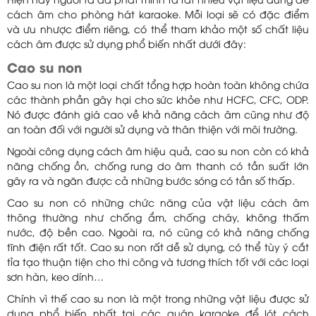
Hiện nay người ta đã phát minh ra rất nhiều vật liệu dùng để
cách âm cho phòng hát karaoke. Mỗi loại sẽ có đặc điểm
và ưu nhược điểm riêng, có thể tham khảo một số chất liệu
cách âm được sử dụng phổ biến nhất dưới đây:
Cao su non
Cao su non là một loại chất tổng hợp hoàn toàn không chứa
các thành phần gây hại cho sức khỏe như HCFC, CFC, ODP.
Nó được đánh giá cao về khả năng cách âm cũng như độ
an toàn đối với người sử dụng và thân thiện với môi trường.
Ngoài công dụng cách âm hiệu quả, cao su non còn có khả
năng chống ồn, chống rung do âm thanh có tần suất lớn
gây ra và ngăn được cả những bước sóng có tần số thấp.
Cao su non có những chức năng của vật liệu cách âm
thông thường như chống ẩm, chống cháy, không thấm
nước, độ bền cao. Ngoài ra, nó cũng có khả năng chống
tĩnh điện rất tốt. Cao su non rất dễ sử dụng, có thể tùy ý cắt
tỉa tạo thuận tiện cho thi công và tương thích tốt với các loại
sơn hàn, keo dính…
Chính vì thế cao su non là một trong những vật liệu được sử
dụng phổ biến nhất tại các quán karaoke để lót cách