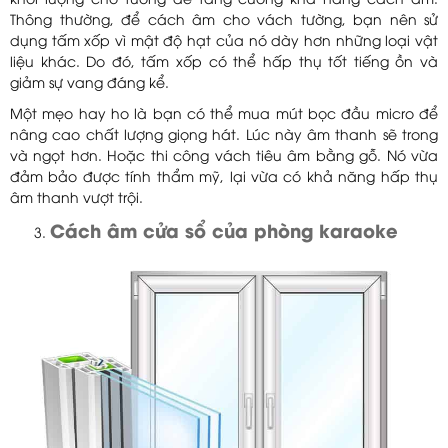
khối lượng cho tường để tăng cường khả năng cách âm.
Thông thường, để cách âm cho vách tường, bạn nên sử
dụng tấm xốp vì mật độ hạt của nó dày hơn những loại vật
liệu khác. Do đó, tấm xốp có thể hấp thụ tốt tiếng ồn và
giảm sự vang đáng kể.
Một mẹo hay ho là bạn có thể mua mút bọc đầu micro để
nâng cao chất lượng giọng hát. Lúc này âm thanh sẽ trong
và ngọt hơn. Hoặc thi công vách tiêu âm bằng gỗ. Nó vừa
đảm bảo được tính thẩm mỹ, lại vừa có khả năng hấp thụ
âm thanh vượt trội.
Cách âm cửa sổ của phòng karaoke