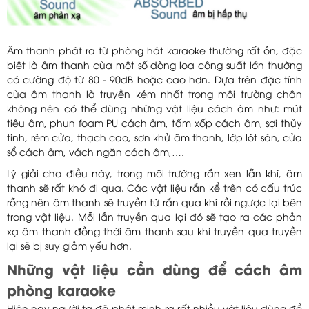
Âm thanh phát ra từ phòng hát karaoke thường rất ồn, đặc
biệt là âm thanh của một số dòng loa công suất lớn thường
có cường độ từ 80 - 90dB hoặc cao hơn. Dựa trên đặc tính
của âm thanh là truyền kém nhất trong môi trường chân
không nên có thể dùng những vật liệu cách âm như: mút
tiêu âm, phun foam PU cách âm, tấm xốp cách âm, sợi thủy
tinh, rèm cửa, thạch cao, sơn khử âm thanh, lớp lót sàn, cửa
sổ cách âm, vách ngăn cách âm,….
Lý giải cho điều này, trong môi trường rắn xen lẫn khí, âm
thanh sẽ rất khó đi qua. Các vật liệu rắn kể trên có cấu trúc
rỗng nên âm thanh sẽ truyền từ rắn qua khí rồi ngược lại bên
trong vật liệu. Mỗi lần truyền qua lại đó sẽ tạo ra các phản
xạ âm thanh đồng thời âm thanh sau khi truyền qua truyền
lại sẽ bị suy giảm yếu hơn.
Những vật liệu cần dùng để cách âm
phòng karaoke