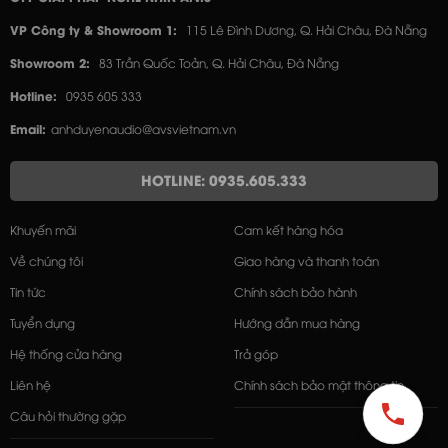
VP Công ty & Showroom 1:
115 Lê Đình Dương, Q. Hải Châu, Đà Nẵng
Showroom 2:
83 Trần Quốc Toản, Q. Hải Châu, Đà Nẵng
Hotline:
0935 605 333
Email:
anhduyenaudio@avsvietnam.vn
HOTLINE: 0935.605.333
Khuyến mãi
Cam kết hàng hóa
Về chúng tôi
Giao hàng và thanh toán
Tin tức
Chính sách bảo hành
Tuyển dụng
Hướng dẫn mua hàng
Hệ thống cửa hàng
Trả góp
Liên hệ
Chính sách bảo mật thông tin
Câu hỏi thường gặp