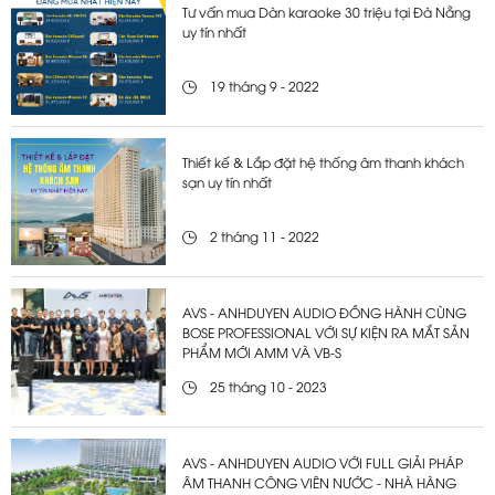
Tư vấn mua Dàn karaoke 30 triệu tại Đà Nẵng
uy tín nhất
19 tháng 9 - 2022
Thiết kế & Lắp đặt hệ thống âm thanh khách
sạn uy tín nhất
2 tháng 11 - 2022
AVS - ANHDUYEN AUDIO ĐỒNG HÀNH CÙNG
BOSE PROFESSIONAL VỚI SỰ KIỆN RA MẮT SẢN
PHẨM MỚI AMM VÀ VB-S
25 tháng 10 - 2023
AVS - ANHDUYEN AUDIO VỚI FULL GIẢI PHÁP
ÂM THANH CÔNG VIÊN NƯỚC - NHÀ HÀNG