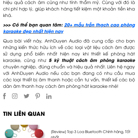
hiệu quả cách âm cũng như tính thẩm mỹ. Cùng với đó là
chi phí hợp lý, giúp khách hàng tiết kiệm một khoản tiền kha
khá.
>>> Có thể bạn quan tâm:
20+ mẫu trần thạch cao phòng
karaoke đẹp nhất hiện nay
Qua bài viết này, AnhDuyen Audio đã cung cấp cho bạn
những kiến thức hữu ích về các loại vật liệu cách âm được
sử dụng phổ biến nhất hiện nay khi thiết kế phòng hát
karaoke, cũng như
5 kỹ thuật cách âm phòng karaoke
chuyên nghiệp, đúng chuẩn và hiệu quả nhất. Liên hệ ngay
với AnhDuyen Audio nếu các bạn đang có nhu cầu mua
các loại thiết bị âm thanh hoặc cần tư vấn, thiết kế các bộ
dàn âm thanh hay cách âm phòng hát karaoke nhé!
TIN LIÊN QUAN
[Review] Top 3 Loa Bluetooth Chính hãng, Tốt
nhất