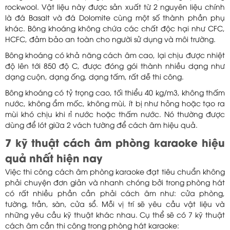
rockwool. Vật liệu này được sản xuất từ 2 nguyên liệu chính
là đá Basalt và đá Dolomite cùng một số thành phần phụ
khác. Bông khoáng không chứa các chất độc hại như CFC,
HCFC, đảm bảo an toàn cho người sử dụng và môi trường.
Bông khoáng có khả năng cách âm cao, lại chịu được nhiệt
độ lên tới 850 độ C, được đóng gói thành nhiều dạng như
dạng cuộn, dạng ống, dạng tấm, rất dễ thi công.
Bông khoáng có tỷ trọng cao, tối thiểu 40 kg/m3, không thấm
nước, không ẩm mốc, không mùi, ít bị như hỏng hoặc tạo ra
mùi khó chịu khi rỉ nước hoặc thấm nước. Nó thường được
dùng để lót giữa 2 vách tường để cách âm hiệu quả.
7 kỹ thuật cách âm phòng karaoke hiệu
quả nhất hiện nay
Việc thi công cách âm phòng karaoke đạt tiêu chuẩn không
phải chuyện đơn giản và nhanh chóng bởi trong phòng hát
có rất nhiều phần cần phải cách âm như: cửa phòng,
tường, trần, sàn, cửa sổ. Mỗi vị trí sẽ yêu cầu vật liệu và
những yêu cầu kỹ thuật khác nhau. Cụ thể sẽ có 7 kỹ thuật
cách âm cần thi công trong phòng hát karaoke: