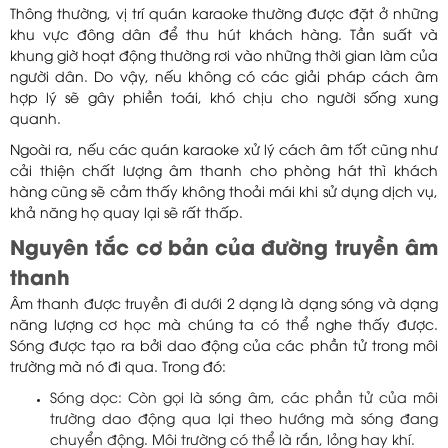
Thông thường, vị trí quán karaoke thường được đặt ở những
khu vực đông dân để thu hút khách hàng. Tần suất và
khung giờ hoạt động thường rơi vào những thời gian làm của
người dân. Do vậy, nếu không có các giải pháp cách âm
hợp lý sẽ gây phiền toái, khó chịu cho người sống xung
quanh.
Ngoài ra, nếu các quán karaoke xử lý cách âm tốt cũng như
cải thiện chất lượng âm thanh cho phòng hát thì khách
hàng cũng sẽ cảm thấy không thoải mái khi sử dụng dịch vụ,
khả năng họ quay lại sẽ rất thấp.
Nguyên tắc cơ bản của đường truyền âm
thanh
Âm thanh được truyền đi dưới 2 dạng là dạng sóng và dạng
năng lượng cơ học mà chúng ta có thể nghe thấy được.
Sóng được tạo ra bởi dao động của các phần tử trong môi
trường mà nó đi qua. Trong đó:
Sóng dọc: Còn gọi là sóng âm, các phần tử của môi
trường dao động qua lại theo hướng mà sóng đang
chuyển động. Môi trường có thể là rắn, lỏng hay khí.