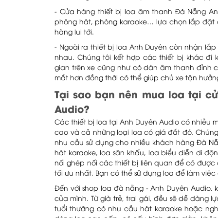
- Cửa hàng thiết bị loa âm thanh Đà Nẵng A
phòng hát, phòng karaoke… lựa chọn lắp đặt 
hàng lui tới.
- Ngoài ra thiết bị loa Anh Duyên còn nhận lắ
nhau. Chúng tôi kết hợp các thiết bị khác đi
gian trên xe cũng như có dàn âm thanh đỉnh c
mắt hơn đồng thời có thể giúp chủ xe tận hưở
Tại sao bạn nên mua loa tại c
Audio?
Các thiết bị loa tại Anh Duyên Audio có nhiều 
cao và cả những loại loa có giá đắt đỏ. Chún
nhu cầu sử dụng cho nhiều khách hàng Đà Nẵn
hát karaoke, loa sân khấu, loa biểu diễn di độ
nối ghép nối các thiết bị liên quan để có đượ
tối ưu nhất. Bạn có thể sử dụng loa để làm việc 
Đến với shop loa đà nẵng - Anh Duyên Audio, 
của mình. Từ già trẻ, trai gái, đều sẽ dễ dàng 
tuổi thường có nhu cầu hát karaoke hoặc nghe