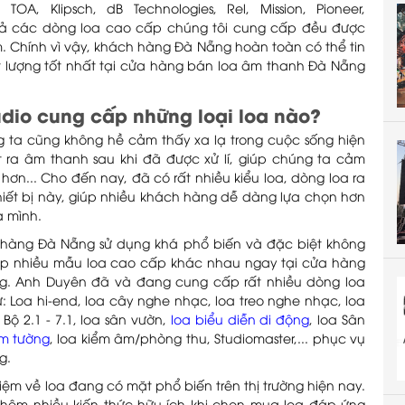
TOA, Klipsch, dB Technologies, Rel, Mission, Pioneer,
ất cả các dòng loa cao cấp chúng tôi cung cấp đều được
. Chính vì vậy, khách hàng Đà Nẵng hoàn toàn có thể tin
 lượng tốt nhất tại cửa hàng bán loa âm thanh Đà Nẵng
dio cung cấp những loại loa nào?
ng ta cũng không hề cảm thấy xa lạ trong cuộc sống hiện
 ra âm thanh sau khi đã được xử lí, giúp chúng ta cảm
ơn... Cho đến nay, đã có rất nhiều kiểu loa, dòng loa ra
iết bị này, giúp nhiều khách hàng dễ dàng lựa chọn hơn
a mình.
h hàng Đà Nẵng sử dụng khá phổ biến và đặc biệt không
 gặp nhiều mẫu loa cao cấp khác nhau ngay tại cửa hàng
g. Anh Duyên đã và đang cung cấp rất nhiều dòng loa
Loa hi-end, loa cây nghe nhạc, loa treo nghe nhạc, loa
 Bộ 2.1 - 7.1, loa sân vườn,
loa biểu diễn di động
, loa Sân
âm tường
, loa kiểm âm/phòng thu, Studiomaster,... phục vụ
g.
iệm về loa đang có mặt phổ biến trên thị trường hiện nay.