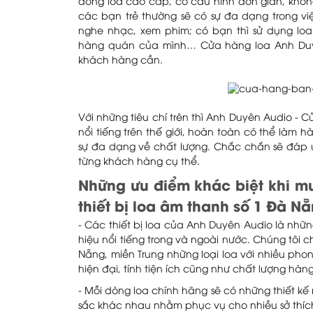
dòng loa cao cấp, có cấu hình đơn giản, không
các bạn trẻ thường sẽ có sự đa dạng trong vi
nghe nhạc, xem phim; có bạn thì sử dụng loa
hàng quán của mình… Cửa hàng loa Anh Du
khách hàng cần.
Với những tiêu chí trên thì Anh Duyên Audio - 
nổi tiếng trên thế giới, hoàn toàn có thể làm
sự đa dạng về chất lượng. Chắc chắn sẽ đáp ứ
từng khách hàng cụ thể.
Những ưu điểm khác biệt khi m
thiết bị loa âm thanh số 1 Đà N
- Các thiết bị loa của Anh Duyên Audio là nhữ
hiệu nổi tiếng trong và ngoài nước. Chúng tôi 
Nẵng, miền Trung những loại loa với nhiều pho
hiện đại, tính tiện ích cũng như chất lượng hàn
- Mỗi dòng loa chính hãng sẽ có những thiết kế
sắc khác nhau nhằm phục vụ cho nhiều sở thí