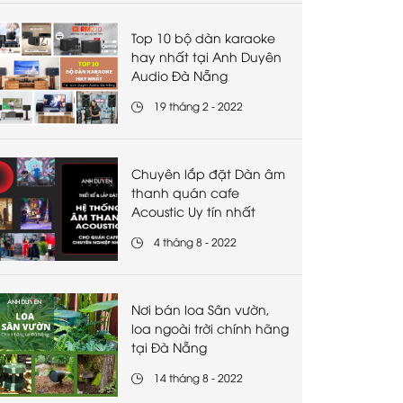
Top 10 bộ dàn karaoke
hay nhất tại Anh Duyên
Audio Đà Nẵng
19 tháng 2 - 2022
Chuyên lắp đặt Dàn âm
thanh quán cafe
Acoustic Uy tín nhất
4 tháng 8 - 2022
Nơi bán loa Sân vườn,
loa ngoài trời chính hãng
tại Đà Nẵng
14 tháng 8 - 2022