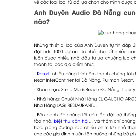
về các loại loa, từ đó lựa chọn cho mình được 
Anh Duyên Audio Đà Nẵng cung 
nào?
Những thiết bị loa của Anh Duyên tự tin đáp ứ
đặt hơn 1000 dự án lớn nhỏ cho rất nhiều côn
luôn được nhiều nhà đầu tư ưa chuộng lựa c
thanh tại các địa điểm như:
-
Resort
: nhiều công trình âm thanh chúng tôi 
resort InterContinental Đà Nẵng, Pullman Resort, 
- Khách sạn: Stella Maris Beach Đà Nẵng, Libert
- Nhà hàng: Chuỗi Nhà Hàng EL GAUCHO ARGE
Nhà Hàng LAGI RESTAURANT…
- Bên cạnh đó chúng tôi còn lắp đặt hệ thống
tòa nhà,
biệt thự căn hộ
,… và thậm chí chúng
học, giảng đường, rạp chiếu phim lớn nhỏ thậ
cho các gia đình muốn tận hưởng những bộ phi