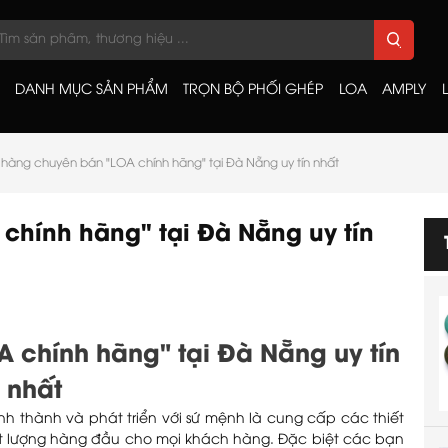
DANH MỤC SẢN PHẨM
TRỌN BỘ PHỐI GHÉP
LOA
AMPLY
hàng chuyên bán "LOA chính hãng" tại Đà Nẵng uy tín nhất
hính hãng" tại Đà Nẵng uy tín
 chính hãng" tại Đà Nẵng uy tín
nhất
 thành và phát triển với sứ mệnh là cung cấp các thiết
hất lượng hàng đầu cho mọi khách hàng. Đặc biệt các bạn