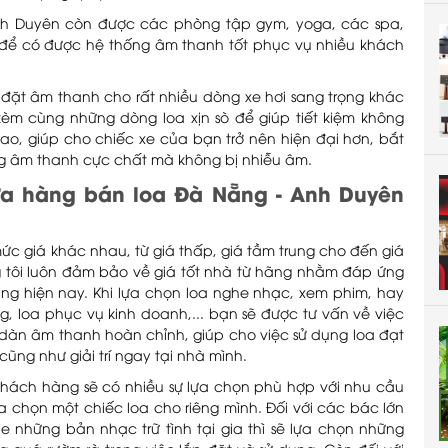
nh Duyên còn được các phòng tập gym, yoga, các spa,
để có được hệ thống âm thanh tốt phục vụ nhiều khách
p đặt âm thanh cho rất nhiều dòng xe hơi sang trọng khác
 kèm cùng những dòng loa xịn sò để giúp tiết kiệm không
ao, giúp cho chiếc xe của bạn trở nên hiện đại hơn, bắt
ng âm thanh cực chất mà không bị nhiễu âm.
ửa hàng bán loa Đà Nẵng - Anh Duyên
mức giá khác nhau, từ giá thấp, giá tầm trung cho đến giá
g tôi luôn đảm bảo về giá tốt nhà từ hãng nhằm đáp ứng
g hiện nay. Khi lựa chọn loa nghe nhạc, xem phim, hay
ng, loa phục vụ kinh doanh,... bạn sẽ được tư vấn về việc
c dàn âm thanh hoàn chỉnh, giúp cho việc sử dụng loa đạt
cũng như giải trí ngay tại nhà mình.
khách hàng sẽ có nhiều sự lựa chọn phù hợp với nhu cầu
lựa chọn một chiếc loa cho riêng mình. Đối với các bác lớn
 những bản nhạc trữ tình tại gia thì sẽ lựa chọn những