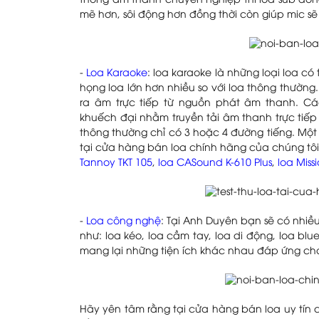
thống âm thanh chuyên nghiệp thì loa sub đóng
mẽ hơn, sôi động hơn đồng thời còn giúp mic sẽ
-
Loa Karaoke
: loa karaoke là những loại loa c
họng loa lớn hơn nhiều so với loa thông thường
ra âm trực tiếp từ nguồn phát âm thanh. Cá
khuếch đại nhằm truyền tải âm thanh trực tiếp
thông thường chỉ có 3 hoặc 4 đường tiếng. Mộ
tại cửa hàng bán loa chính hãng của chúng tô
Tannoy TKT 105
,
loa CASound K-610 Plus
,
loa Miss
-
Loa công nghệ
: Tại Anh Duyên bạn sẽ có nhiều
như: loa kéo, loa cầm tay, loa di động, loa blu
mang lại những tiện ích khác nhau đáp ứng ch
Hãy yên tâm rằng tại cửa hàng bán loa uy tín 