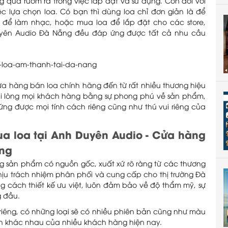
 quá rườm rà trong việc lắp đặt và sử dụng. Còn đối với
ệc lựa chọn loa. Có bạn thì dùng loa chỉ đơn giản là để
 để làm nhạc, hoặc mua loa để lắp đặt cho các store,
yên Audio Đà Nẵng đều đáp ứng được tất cả nhu cầu
Cửa hàng bán loa chính hãng đến từ rất nhiều thương hiệu
 hài lòng mọi khách hàng bằng sự phong phú về sản phẩm,
ng được mọi tính cách riêng cũng như thú vui riêng của
ua loa tại Anh Duyên Audio - Cửa hàng
ẵng
ng sản phẩm có nguồn gốc, xuất xứ rõ ràng từ các thương
chịu trách nhiệm phân phối và cung cấp cho thị trường Đà
ng cách thiết kế ưu việt, luôn đảm bảo về độ thẩm mỹ, sự
g đầu.
 riêng, có những loại sẽ có nhiều phiên bản cũng như màu
ch khác nhau của nhiều khách hàng hiện nay.