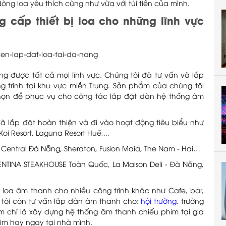
dòng loa yêu thích cũng như vừa với túi tiền của mình.
cấp thiết bị loa cho những lĩnh vực
ng được tất cả mọi lĩnh vực. Chúng tôi đã tư vấn và lắp
g trình tại khu vực miền Trung. Sản phẩm của chúng tôi
họn để phục vụ cho công tác lắp đặt dàn hệ thống âm
đã lắp đặt hoàn thiện và đi vào hoạt động tiêu biểu như
Koi Resort, Laguna Resort Huế,...
y Central Đà Nẵng, Sheraton, Fusion Maia, The Nam - Hai…
NTINA STEAKHOUSE Toàn Quốc, La Maison Deli - Đà Nẵng,
 loa âm thanh cho nhiều công trình khác như Cafe, bar,
 tôi còn tư vấn lắp dàn âm thanh cho:
hội trường
, trường
m chí là xây dựng hệ thống âm thanh chiếu phim tại gia
m hay ngay tại nhà mình.