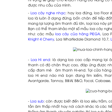
Hi vọng sẽ giúp cho khách hàng Đà Nẵng có t
được nhu cầu của mình.
-
Loa cây nghe nhạc
: hay loa đứng, loa Floo
loa là luôn ở dạng đứng, bốn chân đế tiếp đấ
mang lại lượng âm thanh đủ lớn, loại loa này ph
Bạn có thể tham khảo một số mẫu loa cây ngh
như: các mẫu
loa cây của hãng PIEGA
, Loa 
Knight 4 Cherry
, Loa Wharfedale Diamond 10.7,
-
Loa Hi end
: là dạng loa cao cấp mang lại 
thanh có độ chân thực cao, đáp ứng được n
cấp đam mê âm thanh Hi-end. Tại cửa hàng c
loa Hi end nào mà bạn đang tìm kiếm, tha
Avantgarde, Tannoy, B&W, B&O, Focal, Cabasse, D
-
Loa sub
: còn được biết đến là loa siêu trầm, 
tần âm thấp nhất hay nói cách khác là các tiế