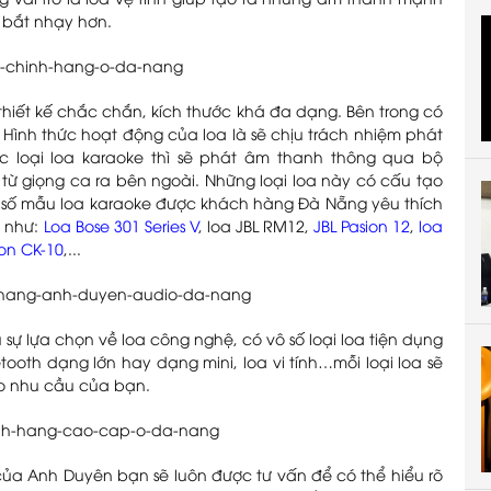
 vai trò là loa vệ tinh giúp tạo ra những âm thanh mạnh
 bắt nhạy hơn.
ó thiết kế chắc chắn, kích thước khá đa dạng. Bên trong có
. Hình thức hoạt động của loa là sẽ chịu trách nhiệm phát
c loại loa karaoke thì sẽ phát âm thanh thông qua bộ
 từ giọng ca ra bên ngoài. Những loại loa này có cấu tạo
t số mẫu loa karaoke được khách hàng Đà Nẵng yêu thích
i như:
Loa Bose 301 Series V
, loa JBL RM12,
JBL Pasion 12
,
loa
ion CK-10
,...
 sự lựa chọn về loa công nghệ, có vô số loại loa tiện dụng
etooth dạng lớn hay dạng mini, loa vi tính…mỗi loại loa sẽ
o nhu cầu của bạn.
của Anh Duyên bạn sẽ luôn được tư vấn để có thể hiểu rõ