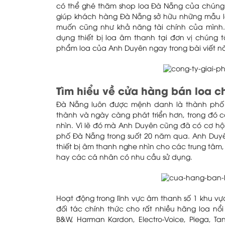
có thể ghé thăm shop loa Đà Nẵng của chúng t
giúp khách hàng Đà Nẵng sở hữu những mẫu lo
muốn cũng như khả năng tài chính của mình.
dụng thiết bị loa âm thanh tại đơn vị chúng 
phẩm loa của Anh Duyên ngay trong bài viết n
Tìm hiểu về cửa hàng bán loa 
Đà Nẵng luôn được mệnh danh là thành phố 
thành và ngày càng phát triển hơn, trong đó 
nhìn. Vì lẽ đó mà Anh Duyên cũng đã có cơ hộ
phố Đà Nẵng trong suốt 20 năm qua. Anh Duyê
thiết bị âm thanh nghe nhìn cho các trung tâm
hay các cá nhân có nhu cầu sử dụng.
Hoạt động trong lĩnh vực âm thanh số 1 khu vực 
đối tác chính thức cho rất nhiều hãng loa nổi
B&W, Harman Kardon, Electro-Voice, Piega, Tan