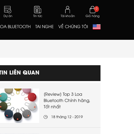
0
Dự án
Tin tức
Tài khoản
Giỏ hàng
LOA BLUETOOTH
TAI NGHE
VỀ CHÚNG TÔI
TIN LIÊN QUAN
[Review] Top 3 Loa
Bluetooth Chính hãng,
Tốt nhất
18 tháng 12 - 2019