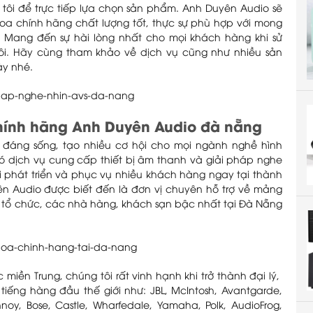
ôi để trực tiếp lựa chọn sản phẩm. Anh Duyên Audio sẽ
a chính hãng chất lượng tốt, thực sự phù hợp với mong
 Mang đến sự hài lòng nhất cho mọi khách hàng khi sử
tôi. Hãy cùng tham khảo về dịch vụ cũng như nhiều sản
ày nhé.
chính hãng Anh Duyên Audio đà nẵng
đáng sống, tạo nhiều cơ hội cho mọi ngành nghề hình
có dịch vụ cung cấp thiết bị âm thanh và giải pháp nghe
i phát triển và phục vụ nhiều khách hàng ngay tại thành
n Audio được biết đến là đơn vị chuyên hỗ trợ về mảng
, tổ chức, các nhà hàng, khách sạn bậc nhất tại Đà Nẵng
miền Trung, chúng tôi rất vinh hạnh khi trở thành đại lý,
 tiếng hàng đầu thế giới như: JBL, McIntosh, Avantgarde,
noy, Bose, Castle, Wharfedale, Yamaha, Polk, AudioFrog,