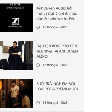
AnhDuyen Audio trở
thành đại lý chính thức
của Sennheiser tại Đà
Nẵng
16 tháng 6 - 2020
ĐẠI DIỆN BOSE PRO ĐẾN
TRAINING TẠI ANHDUYEN
AUDIO
16 tháng 6 - 2022
BUỔI TRẢI NGHIỆM ĐÔI
LOA PIEGA PREMIUM 701
18 tháng 4 - 2021