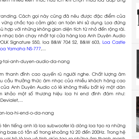
hêm nhiều kiến thức hữu ích khi chọn mua loa đáp ứng
r standing. Cách gọi này cũng đã nêu được đặc điểm của
t vững chắc tạo cảm giác an toàn khi sử dụng. Loa đứng
ù hợp với những không gian diện tích từ nhỏ đến rộng rãi.
e nhạc bán chạy nhất tại cửa hàng loa Anh Duyên Audio
POLK Signature S50,
loa B&W 704 S2
, B&W 603,
Loa Castle
Loa Yamaha NS-777
,...
âm thanh đỉnh cao quyến rũ người nghe. Chất lượng âm
hu cầu thưởng thức âm nhạc của nhiều khách hàng cao
ủa Anh Duyên Audio có lẽ không thiếu bất kỳ một dàn
m khảo một số thương hiệu loa hi end đình đám như:
evialet,...
có tên tiếng anh là loa subwoofer là dòng loa tạo ra những
ng bass có tần số trong khoảng từ 20 đến 200Hz. Trong hệ