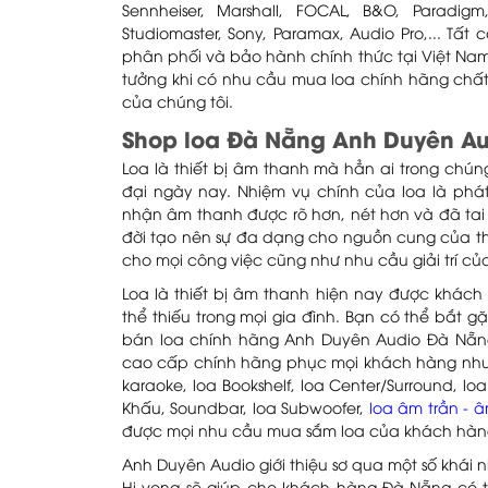
Sennheiser, Marshall, FOCAL, B&O, Paradigm, 
Studiomaster, Sony, Paramax, Audio Pro,... T
phân phối và bảo hành chính thức tại Việt Nam
tưởng khi có nhu cầu mua loa chính hãng chất
của chúng tôi.
Shop loa Đà Nẵng Anh Duyên Au
Loa là thiết bị âm thanh mà hẳn ai trong chú
đại ngày nay. Nhiệm vụ chính của loa là phát
nhận âm thanh được rõ hơn, nét hơn và đã tai h
đời tạo nên sự đa dạng cho nguồn cung của th
cho mọi công việc cũng như nhu cầu giải trí củ
Loa là thiết bị âm thanh hiện nay được khác
thể thiếu trong mọi gia đình. Bạn có thể bắt
bán loa chính hãng Anh Duyên Audio Đà Nẵn
cao cấp chính hãng phục mọi khách hàng như: 
karaoke, loa Bookshelf, loa Center/Surround, loa
Khấu, Soundbar, loa Subwoofer,
loa âm trần - 
được mọi nhu cầu mua sắm loa của khách hàn
Anh Duyên Audio giới thiệu sơ qua một số khái n