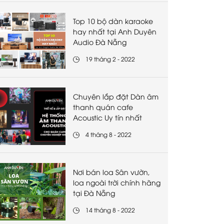
Top 10 bộ dàn karaoke
hay nhất tại Anh Duyên
Audio Đà Nẵng
19 tháng 2 - 2022
Chuyên lắp đặt Dàn âm
thanh quán cafe
Acoustic Uy tín nhất
4 tháng 8 - 2022
Nơi bán loa Sân vườn,
loa ngoài trời chính hãng
tại Đà Nẵng
14 tháng 8 - 2022