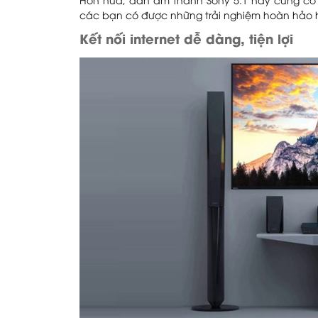
Hơn nữa, dàn âm thanh Sony 5.1 này cũng có 
các bạn có được những trải nghiệm hoàn hảo 
Kết nối internet dễ dàng, tiện lợi