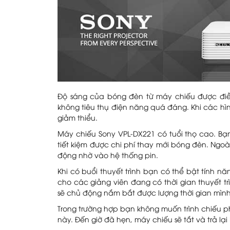
Độ sáng của bóng đèn từ máy chiếu được điề
không tiêu thụ điện năng quá đáng. Khi các hì
giảm thiểu.
Máy chiếu Sony VPL-DX221 có tuổi thọ cao. Bạ
tiết kiệm được chi phí thay mới bóng đèn. Ngo
động nhờ vào hệ thống pin.
Khi có buổi thuyết trình bạn có thể bật tính n
cho các giảng viên đang có thời gian thuyết tr
sẽ chủ động nắm bắt được lượng thời gian mình 
Trong trường hợp bạn không muốn trình chiếu p
này. Đến giờ đã hẹn, máy chiếu sẽ tắt và trả lạ