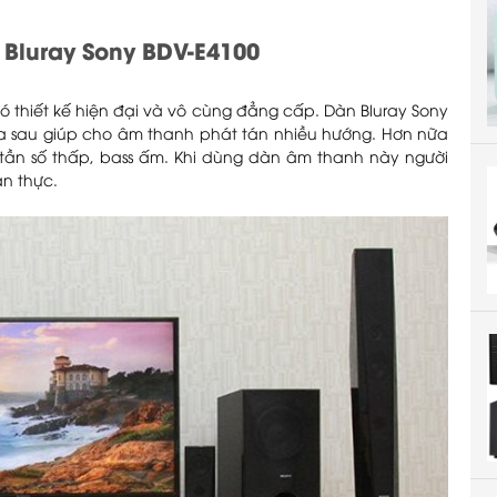
Bluray Sony BDV-E4100
ó thiết kế hiện đại và vô cùng đẳng cấp. Dàn Bluray Sony
 loa sau giúp cho âm thanh phát tán nhiều hướng. Hơn nữa
 tần số thấp, bass ấm. Khi dùng dàn âm thanh này người
n thực.