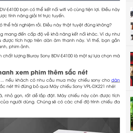
-E4100 bạn có thể kết nối wifi vô cùng tiện lợi. Điều này
c tính năng giải trí trực tuyến.
có thể trải nghiệm rồi. Điều này thật tuyệt đúng không?
ũng mang đến cấp độ về khả năng kết nối khác. Ví dụ như
u được tích hợp trên dàn âm thanh này. Vì thế, bạn gần
anh, phim ảnh.
n chất lượng Bluray Sony BDV-E4100 là một sự lựa chọn mà
thanh xem phim thêm sắc nét
h,... nếu khách có nhu cầu mua máy chiếu sony cho
dàn
ắc nét thì đừng bỏ qua Máy chiếu Sony VPL-DX221 nhé!
ã, nhỏ gọn, rất dễ lắp đặt. Máy chiếu này còn được tích
 của người dùng. Chúng sẽ có các chế độ trình chiếu đa