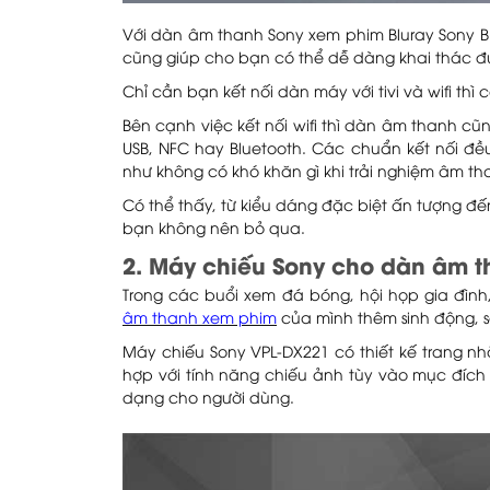
Với dàn âm thanh Sony xem phim Bluray Sony BDV
cũng giúp cho bạn có thể dễ dàng khai thác đượ
Chỉ cần bạn kết nối dàn máy với tivi và wifi thì 
Bên cạnh việc kết nối wifi thì dàn âm thanh c
USB, NFC hay Bluetooth. Các chuẩn kết nối đề
như không có khó khăn gì khi trải nghiệm âm th
Có thể thấy, từ kiểu dáng đặc biệt ấn tượng đế
bạn không nên bỏ qua.
2. Máy chiếu Sony cho dàn âm 
Trong các buổi xem đá bóng, hội họp gia đìn
âm thanh xem phim
của mình thêm sinh động, s
Máy chiếu Sony VPL-DX221 có thiết kế trang nh
hợp với tính năng chiếu ảnh tùy vào mục đích
dạng cho người dùng.