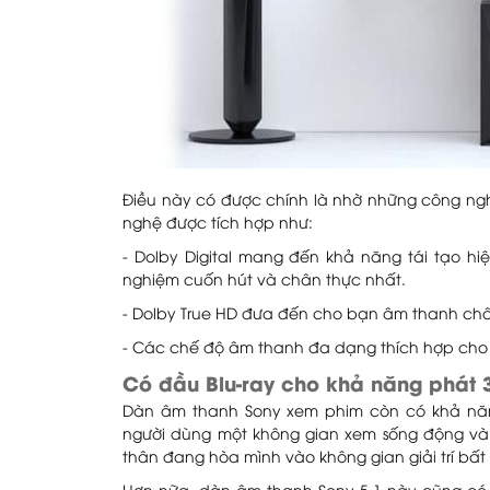
Điều này có được chính là nhờ những công ngh
nghệ được tích hợp như:
- Dolby Digital mang đến khả năng tái tạo hi
nghiệm cuốn hút và chân thực nhất.
- Dolby True HD đưa đến cho bạn âm thanh châ
- Các chế độ âm thanh đa dạng thích hợp ch
Có đầu Blu-ray cho khả năng phát 
Dàn âm thanh Sony xem phim còn có khả năn
người dùng một không gian xem sống động v
thân đang hòa mình vào không gian giải trí bất