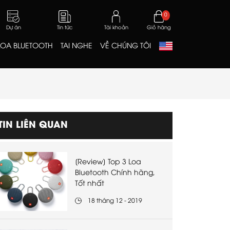
0
Dự án
Tin tức
Tài khoản
Giỏ hàng
LOA BLUETOOTH
TAI NGHE
VỀ CHÚNG TÔI
TIN LIÊN QUAN
[Review] Top 3 Loa
Bluetooth Chính hãng,
Tốt nhất
18 tháng 12 - 2019