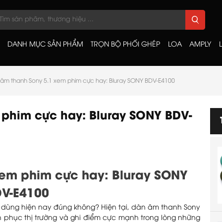
DANH MỤC SẢN PHẨM
TRỌN BỘ PHỐI GHÉP
LOA
AMPLY
âm thanh Sony 5.1 xem phim cực hay: Bluray SONY BDV-E4100
phim cực hay: Bluray SONY BDV-
xem phim cực hay: Bluray SONY
V-E4100
i dùng hiện nay đúng không? Hiện tại, dàn âm thanh Sony
h phục thị trường và ghi điểm cực mạnh trong lòng những