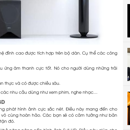
ệ đỉnh cao được tích hợp trên bộ dàn. Cụ thể các công
ệu ứng âm thanh cực tốt. Nó cho người dùng những trải
n thực và có được chiều sâu.
o các nhu cầu dùng như xem phim, nghe nhạc…
3D
g phát hình ảnh cực sắc nét. Điều này mang đến cho
à vô cùng hoàn hảo. Các bạn sẽ có cảm tưởng như bản
 tận đó.