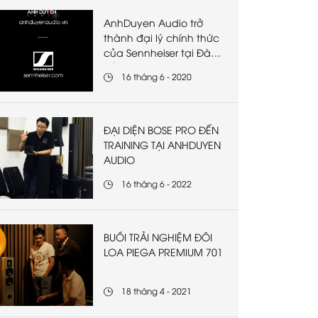
AnhDuyen Audio trở
thành đại lý chính thức
của Sennheiser tại Đà
Nẵng
16 tháng 6 - 2020
ĐẠI DIỆN BOSE PRO ĐẾN
TRAINING TẠI ANHDUYEN
AUDIO
16 tháng 6 - 2022
BUỔI TRẢI NGHIỆM ĐÔI
LOA PIEGA PREMIUM 701
18 tháng 4 - 2021