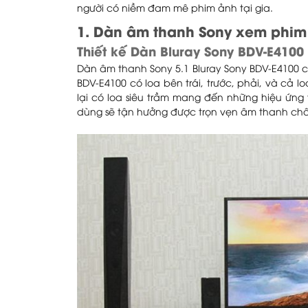
người có niềm đam mê phim ảnh tại gia.
1. Dàn âm thanh Sony xem phim 
Thiết kế Dàn Bluray Sony BDV-E4100
Dàn âm thanh Sony 5.1 Bluray Sony BDV-E4100 c
BDV-E4100 có loa bên trái, trước, phải, và cả
lại có loa siêu trầm mang đến những hiệu ứng
dùng sẽ tận hưởng được trọn vẹn âm thanh châ