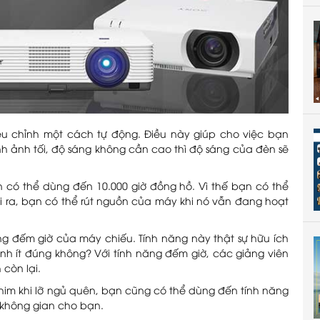
u chỉnh một cách tự động. Điều này giúp cho việc bạn
nh ảnh tối, độ sáng không cần cao thì độ sáng của đèn sẽ
n có thể dùng đến 10.000 giờ đồng hồ. Vì thế bạn có thể
ài ra, bạn có thể rút nguồn của máy khi nó vẫn đang hoạt
ăng đếm giờ của máy chiếu. Tính năng này thật sự hữu ích
ình ít đúng không? Với tính năng đếm giờ, các giảng viên
còn lại.
him khi lỡ ngủ quên, bạn cũng có thể dùng đến tính năng
i không gian cho bạn.