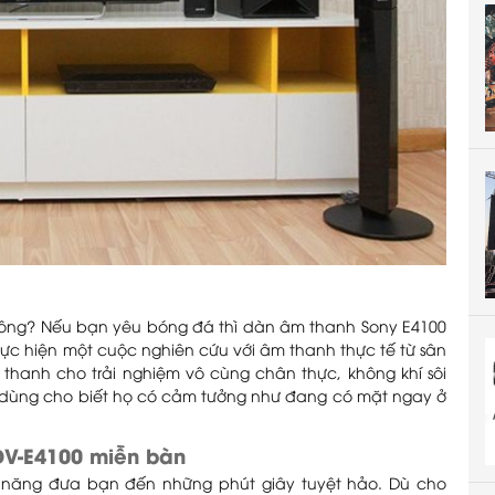
hông? Nếu bạn yêu bóng đá thì dàn âm thanh Sony E4100
hực hiện một cuộc nghiên cứu với âm thanh thực tế từ sân
 thanh cho trải nghiệm vô cùng chân thực, không khí sôi
 dùng cho biết họ có cảm tưởng như đang có mặt ngay ở
DV-E4100 miễn bàn
năng đưa bạn đến những phút giây tuyệt hảo. Dù cho