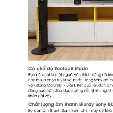
Có chế độ Football Mode
Bạn có phải là một người yêu thích bóng đá k
này là lựa chọn tuyệt vời nhất. Hãng Sony đã t
vận động Morumbi - Brazil. Kết quả là, dàn âm
động của trận đấu được bùng nổ. Nhiều người
khán đài vậy.
Chất lượng âm thanh Bluray Sony B
Bộ dàn âm thanh Sony xem phim này có khả 