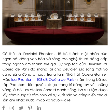
Có thể nói Devialet Phantom đã trở thành một phần của
ngọn hải đăng văn hóa và sáng tạo nghệ thuật đẳng cấp
trong ngành âm thanh thế giới. Sự hợp tác của Devialet với
Opéra de Paris đã mang lại cho Devialet sức sống mới vô
cùng sống động ở ngay trung tâm Nhà hát Opera Garnier.
Mẫu
loa Phantom I 108 dB Opéra de Paris
- nằm trong bộ sưu
tập Phantom độc quyền, được trang trí bằng tay với những
vàng lá bởi Les Ateliers Gohard danh tiếng, bộ sưu tập được
lấy cảm hứng từ tầm nhìn về sự xuất sắc và cống hiến cho di
sản âm nhạc nước Pháp và Savoir-Faire.