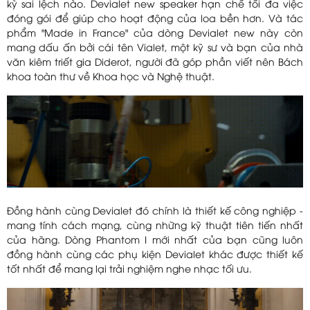
kỳ sai lệch nào. Devialet new speaker hạn chế tối đa việc
đóng gói để giúp cho hoạt động của loa bền hơn. Và tác
phẩm "Made in France" của dòng Devialet new này còn
mang dấu ấn bởi cái tên Vialet, một kỹ sư và bạn của nhà
văn kiêm triết gia Diderot, người đã góp phần viết nên Bách
khoa toàn thư về Khoa học và Nghệ thuật.
Đồng hành cùng Devialet đó chính là thiết kế công nghiệp -
mang tính cách mạng, cùng những kỹ thuật tiên tiến nhất
của hãng. Dòng Phantom I mới nhất của bạn cũng luôn
đồng hành cùng các phụ kiện Devialet khác được thiết kế
tốt nhất để mang lại trải nghiệm nghe nhạc tối ưu.