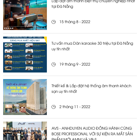
Lắp đặt âm thanh biệt thự chuyên nghiệp nhất
tại Đà Nẵng
15 tháng 8 - 2022
Tư vấn mua Dàn karaoke 30 triệu tại Đà Nẵng
uy tín nhất
19 tháng 9 - 2022
Thiết kế & Lắp đặt hệ thống âm thanh khách
sạn uy tín nhất
2 tháng 11 - 2022
AVS - ANHDUYEN AUDIO ĐỒNG HÀNH CÙNG
BOSE PROFESSIONAL VỚI SỰ KIỆN RA MẮT SẢN
PHẨM MỚI AMM VÀ VB-S