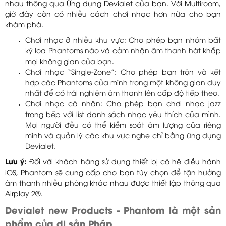
nhau thông qua Ứng dụng Devialet của bạn. Với Multiroom,
giờ đây còn có nhiều cách chơi nhạc hơn nữa cho bạn
khám phá.
Chơi nhạc ở nhiều khu vực: Cho phép bạn nhóm bất
kỳ loa Phantoms nào và cảm nhận âm thanh hát khắp
mọi không gian của bạn.
Chơi nhạc “Single-Zone”: Cho phép bạn trộn và kết
hợp các Phantoms của mình trong một không gian duy
nhất để có trải nghiệm âm thanh lên cấp độ tiếp theo.
Chơi nhạc cá nhân: Cho phép bạn chơi nhạc jazz
trong bếp với list danh sách nhạc yêu thích của mình.
Mọi người đều có thể kiểm soát âm lượng của riêng
mình và quản lý các khu vực nghe chỉ bằng ứng dụng
Devialet.
Lưu ý:
Đối với khách hàng sử dụng thiết bị có hệ điều hành
iOS, Phantom sẽ cung cấp cho bạn tùy chọn để tận hưởng
âm thanh nhiều phòng khác nhau được thiết lập thông qua
Airplay 2®.
Devialet new Products - Phantom là một sản
phẩm của di sản Pháp