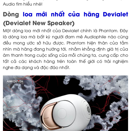
Audio tìm hiểu nhé!
Dòng
loa mới nhất của hãng Devialet
(Devialet New Speaker)
Một dòng loa mới nhất của Devialet chính là Phantom. Đây
là dòng loa mà bất kỳ người đam mê Audiophile nào cũng
đều mong ước sở hữu được. Phantom hiện thân của tầm
nhìn mà hãng đang hướng tới, nhằm khẳng định giá trị của
âm thanh trong cuộc sống của mỗi chúng ta, cung cấp cho
tất cả các khách hàng trên toàn thế giới có trải nghiệm
nghe đa dạng và độc đáo nhất.