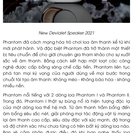
New Devialet Speaker 2021
Phantom đã cách mạng hóa trò chơi loa âm thanh kể từ khi
mới phát hành. Và đặc biệt Phantom đã trở thành một thiết
bị tiêu chuẩn để cho giới chuyên gia tham khảo cho sự xuất
sắc về âm thanh. Bằng cách kết hợp một loạt các công
nghệ được cấp bằng sáng chế cấp tiến, Phantom liên tục
phá tan mọi kỳ vọng của người dùng về mọi bước trong
chuỗi tái tạo âm thanh: Không méo - Không bão hòa - không
nhiễu nền.
Phantom nổi tiếng với 2 dòng loa Phantom I và Phantom II.
Trong đó, Phantom I thật sự bùng nổ là hiện tượng độc lạ
của một dòng loa thế hệ mới. Từ âm thanh trầm bổng đến
âm bổng siêu sắc nét, giải phóng mọi tác động vật lý mang
lại âm thanh cao cấp, siêu dày đặc với sức mạnh, độ trong
và độ chính xác như chưa từng có trên bất kỳ dòng loa nào.
Bạn sẽ cảm nhận được điều đó khi bạn nghe thấy loa