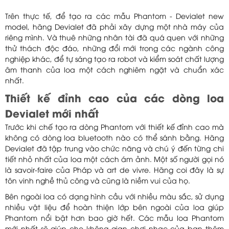
Trên thực tế, để tạo ra các mẫu Phantom - Devialet new
model, hãng Devialet đã phải xây dựng một nhà máy của
riêng mình. Và thuê những nhân tài đã quá quen với những
thử thách độc đáo, những đổi mới trong các ngành công
nghiệp khác, để tự sáng tạo ra robot và kiểm soát chất lượng
âm thanh của loa một cách nghiêm ngặt và chuẩn xác
nhất.
Thiết kế đỉnh cao của các dòng loa
Devialet mới nhất
Trước khi chế tạo ra dòng Phantom với thiết kế đỉnh cao mà
không có dòng loa bluetooth nào có thể sánh bằng. Hãng
Devialet đã tập trung vào chức năng và chú ý đến từng chi
tiết nhỏ nhất của loa một cách ám ảnh. Một số người gọi nó
là savoir-faire của Pháp và art de vivre. Hãng coi đây là sự
tôn vinh nghề thủ công và cũng là niềm vui của họ.
Bên ngoài loa có dạng hình cầu với nhiều màu sắc, sử dụng
nhiều vật liệu để hoàn thiện lớp bên ngoài của loa giúp
Phantom nổi bật hơn bao giờ hết. Các mẫu loa Phantom