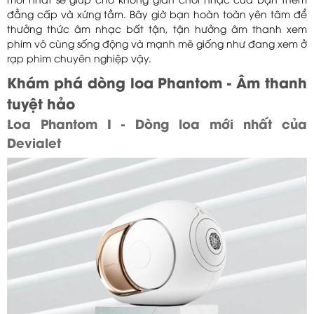
mới nhất sẽ giúp cho không gian chơi nhạc của bạn thêm
đẳng cấp và xứng tầm. Bây giờ bạn hoàn toàn yên tâm để
thưởng thức âm nhạc bất tận, tận hưởng âm thanh xem
phim vô cùng sống động và mạnh mẽ giống như đang xem ở
rạp phim chuyên nghiệp vậy.
Khám phá dòng loa Phantom - Âm thanh
tuyệt hảo
Loa Phantom I - Dòng loa mới nhất của
Devialet