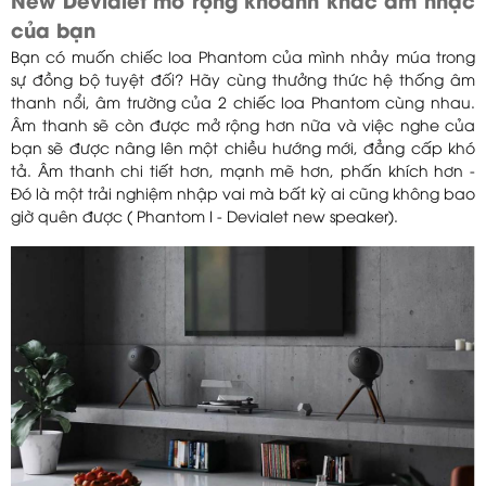
New Devialet mở rộng khoảnh khắc âm nhạc
của bạn
Bạn có muốn chiếc loa Phantom của mình nhảy múa trong
sự đồng bộ tuyệt đối? Hãy cùng thưởng thức hệ thống âm
thanh nổi, âm trường của 2 chiếc loa Phantom cùng nhau.
Âm thanh sẽ còn được mở rộng hơn nữa và việc nghe của
bạn sẽ được nâng lên một chiều hướng mới, đẳng cấp khó
tả. Âm thanh chi tiết hơn, mạnh mẽ hơn, phấn khích hơn -
Đó là một trải nghiệm nhập vai mà bất kỳ ai cũng không bao
giờ quên được ( Phantom I - Devialet new speaker).