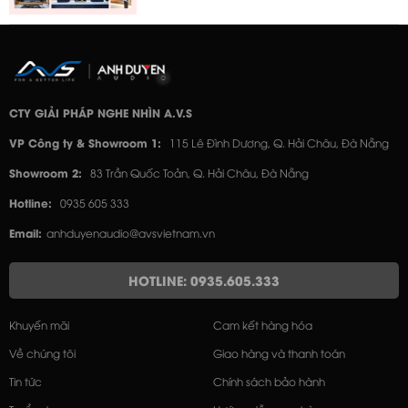
CTY GIẢI PHÁP NGHE NHÌN A.V.S
VP Công ty & Showroom 1:
115 Lê Đình Dương, Q. Hải Châu, Đà Nẵng
Showroom 2:
83 Trần Quốc Toản, Q. Hải Châu, Đà Nẵng
Hotline:
0935 605 333
Email:
anhduyenaudio@avsvietnam.vn
HOTLINE: 0935.605.333
Khuyến mãi
Cam kết hàng hóa
Về chúng tôi
Giao hàng và thanh toán
Tin tức
Chính sách bảo hành