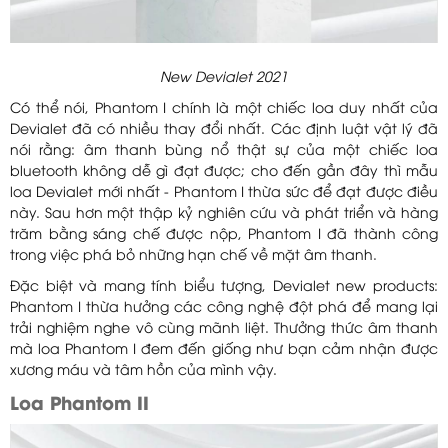
New Devialet 2021
Có thể nói,
Phantom I
chính là một chiếc loa duy nhất của
Devialet đã có nhiều thay đổi nhất. Các định luật vật lý đã
nói rằng: âm thanh bùng nổ thật sự của một chiếc loa
bluetooth không dễ gì đạt được; cho đến gần đây thì mẫu
loa Devialet mới nhất - Phantom I thừa sức để đạt được điều
này. Sau hơn một thập kỷ nghiên cứu và phát triển và hàng
trăm bằng sáng chế được nộp, Phantom I đã thành công
trong việc phá bỏ những hạn chế về mặt âm thanh.
Đặc biệt và mang tính biểu tượng, Devialet new products:
Phantom I thừa hưởng các công nghệ đột phá để mang lại
trải nghiệm nghe vô cùng mãnh liệt. Thưởng thức âm thanh
mà loa Phantom I đem đến giống như bạn cảm nhận được
xương máu và tâm hồn của mình vậy.
Loa Phantom II