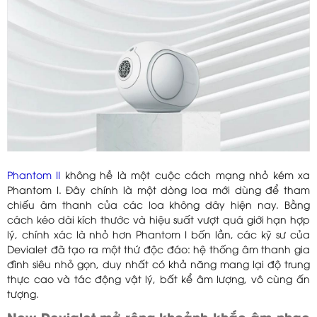
Phantom II
không hề là một cuộc cách mạng nhỏ kém xa
Phantom I. Đây chính là một dòng loa mới dùng để tham
chiếu âm thanh của các loa không dây hiện nay. Bằng
cách kéo dài kích thước và hiệu suất vượt quá giới hạn hợp
lý, chính xác là nhỏ hơn Phantom I bốn lần, các kỹ sư của
Devialet đã tạo ra một thứ độc đáo: hệ thống âm thanh gia
đình siêu nhỏ gọn, duy nhất có khả năng mang lại độ trung
thực cao và tác động vật lý, bất kể âm lượng, vô cùng ấn
tượng.