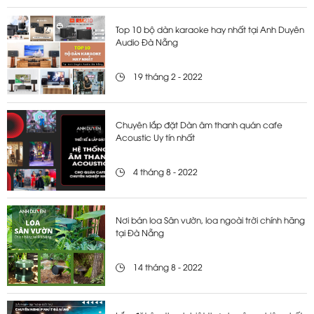
Top 10 bộ dàn karaoke hay nhất tại Anh Duyên
Audio Đà Nẵng
19 tháng 2 - 2022
Chuyên lắp đặt Dàn âm thanh quán cafe
Acoustic Uy tín nhất
4 tháng 8 - 2022
Nơi bán loa Sân vườn, loa ngoài trời chính hãng
tại Đà Nẵng
14 tháng 8 - 2022