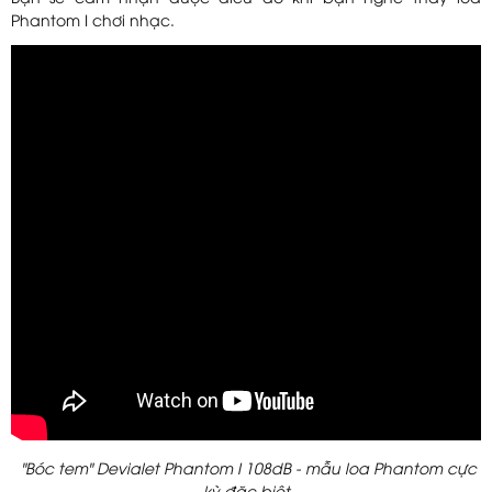
Phantom I chơi nhạc.
"Bóc tem" Devialet Phantom I 108dB - mẫu loa Phantom cực