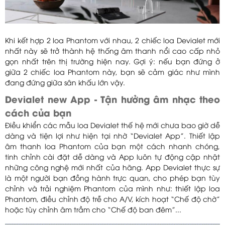
Khi kết hợp 2 loa Phantom với nhau, 2 chiếc loa Devialet mới
nhất này sẽ trở thành hệ thống âm thanh nổi cao cấp nhỏ
gọn nhất trên thị trường hiện nay. Gợi ý: nếu bạn đứng ở
giữa 2 chiếc loa Phantom này, bạn sẽ cảm giác như mình
đang đứng giữa sân khấu lớn vậy.
Devialet new App - Tận hưởng âm nhạc theo
cách của bạn
Điều khiển các mẫu loa Devialet thế hệ mới chưa bao giờ dễ
dàng và tiện lợi như hiện tại nhờ “Devialet App”. Thiết lập
âm thanh loa Phantom của bạn một cách nhanh chóng,
tinh chỉnh cài đặt dễ dàng và App luôn tự động cập nhật
những công nghệ mới nhất của hãng. App Devialet thực sự
là một người bạn đồng hành trực quan, cho phép bạn tùy
chỉnh và trải nghiệm Phantom của mình như: thiết lập loa
Phantom, điều chỉnh độ trễ cho A/V, kích hoạt “Chế độ chờ”
hoặc tùy chỉnh âm trầm cho “Chế độ ban đêm”...