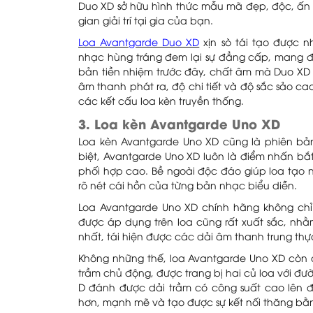
Duo XD sở hữu hình thức mẫu mã đẹp, độc, ấn t
gian giải trí tại gia của bạn.
Loa Avantgarde Duo XD
xịn sò tái tạo được 
nhạc hùng tráng đem lại sự đẳng cấp, mang đ
bản tiền nhiệm trước đây, chất âm mà Duo XD sở
âm thanh phát ra, độ chi tiết và độ sắc sảo c
các kết cấu loa kèn truyền thống.
3. Loa kèn Avantgarde Uno XD
Loa kèn Avantgarde Uno XD cũng là phiên bả
biệt, Avantgarde Uno XD luôn là điểm nhấn bắ
phối hợp cao. Bề ngoài độc đáo giúp loa tạo n
rõ nét cái hồn của từng bản nhạc biểu diễn.
Loa Avantgarde Uno XD chính hãng không chỉ 
được áp dụng trên loa cũng rất xuất sắc, nh
nhất, tái hiện được các dải âm thanh trung th
Không những thế, loa Avantgarde Uno XD còn đ
trầm chủ động, được trang bị hai củ loa với đư
D đánh được dải trầm có công suất cao lên 
hơn, mạnh mẽ và tạo được sự kết nối thăng bằ