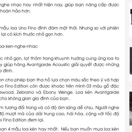
 nghe nhạc hay nhất hiện nay, giúp bạn nâng cấp được
à hoàn hảo hơn.
 mẫu loa Uno Fino đình đám một thời. Nhưng so với phiên
 lại có kích thước nhỏ gọn hơn.
ước nhỏ gọn, lọt thỏm trong khuynh hướng cung ứng loa to
ày giúp hãng Avantgarde Acoustic giải quyết được những
a đình.
tion cho phép bạn tha hồ lựa chọn màu sắc theo ý và hợp
o Fino Edition còn được khoác trên mình 03 màu gỗ đặc
osewood, Zebrano và Ebony Wenge. Loa kèn Avantgarde
 cho không gian gia đình của bạn.
âm tương đối trong và có độ âm sáng dễ chịu. Người nghe
 mượt mà của dải trung cao, hài hòa, cộng với tốc độ
Fino Edition đem lại.
 bạn 4 mẫu loa kèn hay nhất. Nếu bạn muốn mua loa kèn