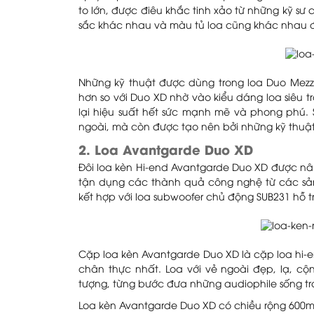
to lớn, được điêu khắc tinh xảo từ những kỹ s
sắc khác nhau và màu tủ loa cũng khác nhau để
Những kỹ thuật được dùng trong loa Duo Mezz
hơn so với Duo XD nhờ vào kiểu dáng loa siêu
lại hiệu suất hết sức mạnh mẽ và phong phú. 
ngoài, mà còn được tạo nên bởi những kỹ thuậ
2. Loa Avantgarde Duo XD
Đôi loa kèn Hi-end Avantgarde Duo XD được n
tận dụng các thành quả công nghệ từ các sản
kết hợp với loa subwoofer chủ động SUB231 hỗ 
Cặp loa kèn Avantgarde Duo XD là cặp loa hi-
chân thực nhất. Loa với vẻ ngoài đẹp, lạ, cộ
tượng, từng bước đưa những audiophile sống t
Loa kèn Avantgarde Duo XD có chiều rộng 600