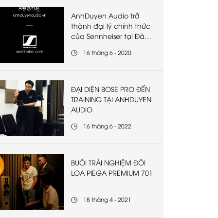
AnhDuyen Audio trở
thành đại lý chính thức
của Sennheiser tại Đà
Nẵng
16 tháng 6 - 2020
ĐẠI DIỆN BOSE PRO ĐẾN
TRAINING TẠI ANHDUYEN
AUDIO
16 tháng 6 - 2022
BUỔI TRẢI NGHIỆM ĐÔI
LOA PIEGA PREMIUM 701
18 tháng 4 - 2021