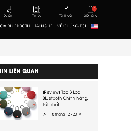
0
Dự án
Tin tức
Tài khoản
Giỏ hàng
LOA BLUETOOTH
TAI NGHE
VỀ CHÚNG TÔI
TIN LIÊN QUAN
[Review] Top 3 Loa
Bluetooth Chính hãng,
Tốt nhất
18 tháng 12 - 2019