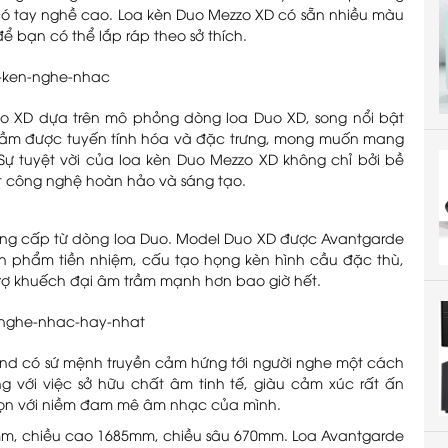
ư có tay nghề cao. Loa kèn Duo Mezzo XD có sẵn nhiều màu
 bạn có thể lắp ráp theo sở thích.
o XD dựa trên mô phỏng dòng loa Duo XD, song nổi bật
 trầm được tuyến tính hóa và đặc trưng, mong muốn mang
Sự tuyệt vời của loa kèn Duo Mezzo XD không chỉ bởi bề
t công nghệ hoàn hảo và sáng tạo.
âng cấp từ dòng loa Duo. Model Duo XD được Avantgarde
 phẩm tiền nhiệm, cấu tạo họng kèn hình cầu đặc thù,
trợ khuếch đại âm trầm mạnh hơn bao giờ hết.
end có sứ mệnh truyền cảm hứng tới người nghe một cách
ng với việc sở hữu chất âm tinh tế, giàu cảm xúc rất ấn
rọn với niềm đam mê âm nhạc của mình.
mm, chiều cao 1685mm, chiều sâu 670mm. Loa Avantgarde