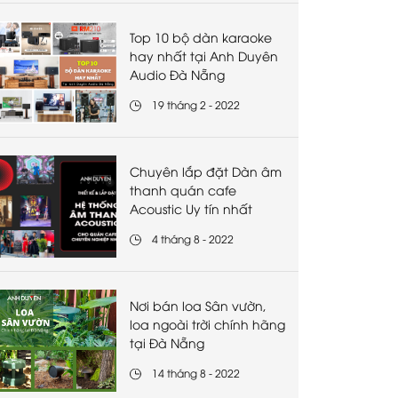
Top 10 bộ dàn karaoke
hay nhất tại Anh Duyên
Audio Đà Nẵng
19 tháng 2 - 2022
Chuyên lắp đặt Dàn âm
thanh quán cafe
Acoustic Uy tín nhất
4 tháng 8 - 2022
Nơi bán loa Sân vườn,
loa ngoài trời chính hãng
tại Đà Nẵng
14 tháng 8 - 2022