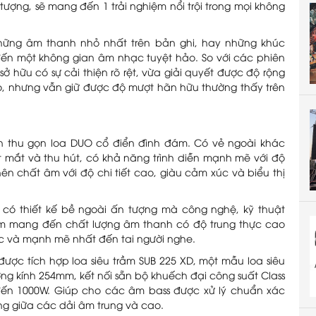
ượng, sẽ mang đến 1 trải nghiệm nổi trội trong mọi không
những âm thanh nhỏ nhất trên bản ghi, hay những khúc
ến một không gian âm nhạc tuyệt hảo. So với các phiên
 hữu có sự cải thiện rõ rệt, vừa giải quyết được độ rộng
ao, nhưng vẫn giữ được độ mượt hãn hữu thường thấy trên
n thu gọn loa DUO cổ điển đình đám. Có vẻ ngoài khác
t mắt và thu hút, có khả năng trình diễn mạnh mẽ với độ
ên chất âm với độ chi tiết cao, giàu cảm xúc và biểu thị
có thiết kế bề ngoài ấn tượng mà công nghệ, kỹ thuật
ằm mang đến chất lượng âm thanh có độ trung thực cao
ực và mạnh mẽ nhất đến tai người nghe.
ược tích hợp loa siêu trầm SUB 225 XD, một mẫu loa siêu
ờng kính 254mm, kết nối sẵn bộ khuếch đại công suất Class
đến 1000W. Giúp cho các âm bass được xử lý chuẩn xác
ng giữa các dải âm trung và cao.