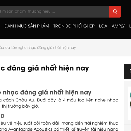
DANH MỤC SẢN PHẨM
TRỌN BỘ PHỐI GHÉP
LOA
AMPLY
ẫu loa kèn nghe nhạc đáng giá nhất hiện nay
c đáng giá nhất hiện nay
e nhạc đáng giá nhất hiện nay
g cách Châu Âu. Dưới đây là 4 mẫu loa kèn nghe nhạc
 thị trường bây giờ.
XD
ệu về hiệu suất còi toàn dải, mang đến trải nghiệm thực
ng Avantgarde Acoustics có thiết kế truyền tải hiệu năng