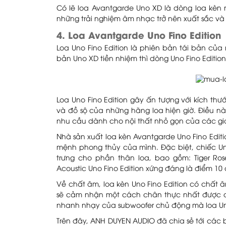
Có lẽ loa Avantgarde Uno XD là dòng loa kèn
những trải nghiệm âm nhạc trở nên xuất sắc v
4. Loa Avantgarde Uno Fino Edition
Loa Uno Fino Edition là phiên bản tái bản của
bản Uno XD tiền nhiệm thì dòng Uno Fino Edition
Loa Uno Fino Edition gây ấn tượng với kích th
và đồ sộ của những hãng loa hiện giờ. Điều n
nhu cầu dành cho nội thất nhỏ gọn của các gi
Nhà sản xuất loa kèn Avantgarde Uno Fino Edi
mệnh phong thủy của mình. Đặc biệt, chiếc Un
trưng cho phần thân loa, bao gồm: Tiger R
Acoustic Uno Fino Edition xứng đáng là điểm 10
Về chất âm, loa kèn Uno Fino Edition có chất 
sẽ cảm nhận một cách chân thực nhất được độ
nhanh nhạy của subwoofer chủ động mà loa Uni 
Trên đây, ANH DUYEN AUDIO đã chia sẻ tới các