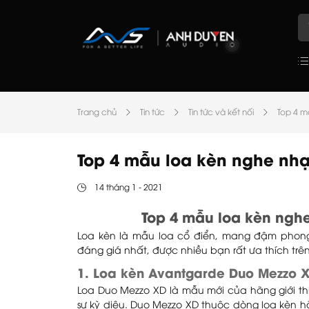
Trang chủ
Tin tức
Tin tức và kết nối
Top 4 m
Top 4 mẫu loa kèn nghe nhạ
14 tháng 1 - 2021
Top 4 mẫu loa kèn ngh
Loa kèn là mẫu loa cổ điển, mang đậm phon
đáng giá nhất, được nhiều bạn rất ưa thích trên
1. Loa kèn Avantgarde Duo Mezzo 
Loa Duo Mezzo XD là mẫu mới của hãng giới thi
sự kỳ diệu. Duo Mezzo XD thuộc dòng loa kèn hã