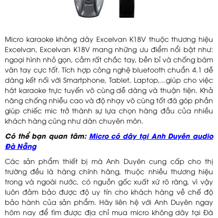
Micro karaoke không dây Excelvan K18V thuộc thương hiệu
Excelvan, Excelvan K18V mang những ưu điểm nổi bật như:
ngoại hình nhỏ gọn, cầm rất chắc tay, bền bỉ và chống bám
vân tay cực tốt. Tích hợp công nghệ bluetooth chuẩn 4.1 dễ
dàng kết nối với Smartphone, Tablet, Laptop,...giúp cho việc
hát karaoke trực tuyến vô cùng dễ dàng và thuận tiện. Khả
năng chống nhiễu cao và độ nhạy vô cùng tốt đã góp phần
giúp chiếc mic trở thành sự lựa chọn hàng đầu của nhiều
khách hàng cũng như dân chuyên môn.
Có thể bạn quan tâm:
Micro có dây tại Anh Duyên audio
Đà Nẵng
Các sản phẩm thiết bị mà Anh Duyên cung cấp cho thị
trường đều là hàng chính hãng, thuộc nhiều thương hiệu
trong và ngoài nước, có nguồn gốc xuất xứ rõ ràng, vì vậy
luôn đảm bảo được độ uy tín cho khách hàng về chế độ
bảo hành của sản phẩm. Hãy liên hệ với Anh Duyên ngay
hôm nay để tìm được địa chỉ mua micro không dây tại Đà