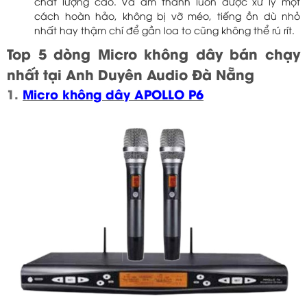
chất lượng cao. Và âm thanh luôn được xử lý một
cách hoàn hảo, không bị vỡ méo, tiếng ồn dù nhỏ
nhất hay thậm chí để gần loa to cũng không thể rú rít.
Top 5 dòng Micro không dây bán chạy
nhất tại Anh Duyên Audio Đà Nẵng
1.
Micro không dây APOLLO P6