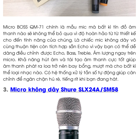
Micro BOSS QM-71 chính là mẫu mic mà bất kì tín đồ âm
thanh nào sẽ không thể bỏ qua vì độ hoàn hảo từ từ thiết kế
cho đến tính năng của chúng. Là chiếc mic không dây vô
cùng thuận tiện còn tích hợp sẵn Echo vì vậy bạn có thể dễ
dàng điều chỉnh được Echo, Bass, Treble, Âm lượng ngay trên
micro. Khả năng hút âm và tái tạo âm thanh cực tốt giúp
âm thanh phát ra loa trở nên bay bổng, mượt mà cho bất kì
thể loại nhạc nào. Có hệ thống xử lý tần số tự động giúp cân
chỉnh để ngăn chặn hú rè, tiếng rít khi bạn đang hát.
3.
Micro không dây Shure SLX24A/SM58