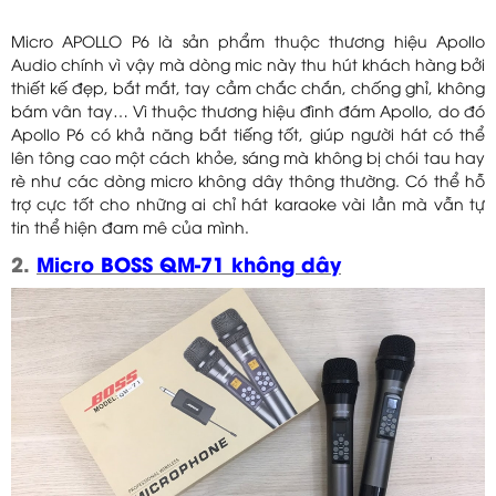
Micro APOLLO P6 là sản phẩm thuộc thương hiệu Apollo
Audio chính vì vậy mà dòng mic này thu hút khách hàng bởi
thiết kế đẹp, bắt mắt, tay cầm chắc chắn, chống ghỉ, không
bám vân tay… Vì thuộc thương hiệu đình đám Apollo, do đó
Apollo P6 có khả năng bắt tiếng tốt, giúp người hát có thể
lên tông cao một cách khỏe, sáng mà không bị chói tau hay
rè như các dòng micro không dây thông thường. Có thể hỗ
trợ cực tốt cho những ai chỉ hát karaoke vài lần mà vẫn tự
tin thể hiện đam mê của mình.
2.
Micro BOSS QM-71 không dây