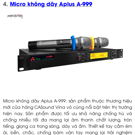
4.
Micro không dây Aplus A-999
Micro không dây Aplus A-999: sản phẩm thuộc thương hiệu
mới của hãng CASound Vina vô cùng nổi bật trên thị trường
hiện nay. Sản phẩm được tối ưu khả năng chống hú và
chống nhiễu tối đa mang lại âm thanh chất lượng, tròn
tiếng, giọng ca trong sáng, dày và ấm. Thiết kế tay cầm êm
ái, bền, chắc, chống bám vân tay mang lại trải nghiệm