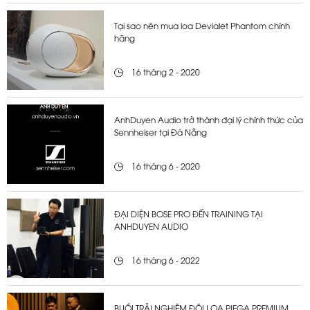
Tại sao nên mua loa Devialet Phantom chính
hãng
16 tháng 2 - 2020
AnhDuyen Audio trở thành đại lý chính thức của
Sennheiser tại Đà Nẵng
16 tháng 6 - 2020
ĐẠI DIỆN BOSE PRO ĐẾN TRAINING TẠI
ANHDUYEN AUDIO
16 tháng 6 - 2022
BUỔI TRẢI NGHIỆM ĐÔI LOA PIEGA PREMIUM