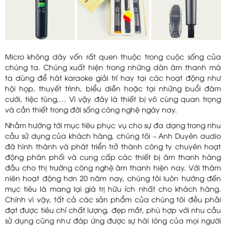
Micro không dây vốn rất quen thuộc trong cuộc sống của
chúng ta. Chúng xuất hiện trong những dàn âm thanh mà
ta dùng để hát karaoke giải trí hay tại các hoạt động như
hội họp, thuyết trình, biểu diễn hoặc tại những buổi đám
cưới, tiệc tùng,… Vì vậy đây là thiết bị vô cùng quan trọng
và cần thiết trong đời sống công nghệ ngày nay.
Nhằm hướng tới mục tiêu phục vụ cho sự đa dạng trong nhu
cầu sử dụng của khách hàng, chúng tôi – Anh Duyên audio
đã hình thành và phát triển trở thành công ty chuyên hoạt
động phân phối và cung cấp các thiết bị âm thanh hàng
đầu cho thị trường công nghệ âm thanh hiện nay. Với thâm
niên hoạt động hơn 20 năm nay, chúng tôi luôn hướng đến
mục tiêu là mang lại giá trị hữu ích nhất cho khách hàng.
Chính vì vậy, tất cả các sản phẩm của chúng tôi đều phải
đạt được tiêu chí chất lượng, đẹp mắt, phù hợp với nhu cầu
sử dụng cũng như đáp ứng được sự hài lòng của mọi người