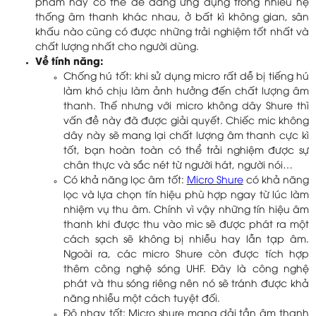
phẩm này có thể dễ dàng ứng dụng trong nhiều hệ
thống âm thanh khác nhau, ở bất kì không gian, sân
khấu nào cũng có được những trải nghiệm tốt nhất và
chất lượng nhất cho người dùng.
Về tính năng:
Chống hú tốt: khi sử dụng micro rất dễ bị tiếng hú
làm khó chịu làm ảnh hưởng đến chất lượng âm
thanh. Thế nhưng với micro không dây Shure thì
vấn đề này đã được giải quyết. Chiếc mic không
dây này sẽ mang lại chất lượng âm thanh cực kì
tốt, bạn hoàn toàn có thể trải nghiệm được sự
chân thực và sắc nét từ người hát, người nói…
Có khả năng lọc âm tốt:
Micro Shure
có khả năng
lọc và lựa chọn tín hiệu phù hợp ngay từ lúc làm
nhiệm vụ thu âm. Chính vì vậy những tín hiệu âm
thanh khi được thu vào mic sẽ được phát ra một
cách sạch sẽ không bị nhiễu hay lẫn tạp âm.
Ngoài ra, các micro Shure còn được tích hợp
thêm công nghệ sóng UHF. Đây là công nghệ
phát và thu sóng riêng nên nó sẽ tránh được khả
năng nhiễu một cách tuyệt đối.
Độ nhạy tốt: Micro shure mang dải tần âm thanh