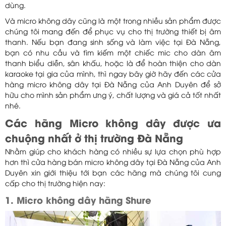
dùng.
Và micro không dây cũng là một trong nhiều sản phẩm được
chúng tôi mang đến để phục vụ cho thị trường thiết bị âm
thanh. Nếu bạn đang sinh sống và làm việc tại Đà Nẵng,
bạn có nhu cầu và tìm kiếm một chiếc mic cho dàn âm
thanh biểu diễn, sân khấu, hoặc là để hoàn thiện cho dàn
karaoke tại gia của mình, thì ngay bây giờ hãy đến các cửa
hàng micro không dây tại Đà Nẵng của Anh Duyên để sở
hữu cho mình sản phẩm ưng ý, chất lượng và giá cả tốt nhất
nhé.
Các hãng Micro không dây được ưa
chuộng nhất ở thị trường Đà Nẵng
Nhằm giúp cho khách hàng có nhiều sự lựa chọn phù hợp
hơn thì cửa hàng bán micro không dây tại Đà Nẵng của Anh
Duyên xin giới thiệu tới bạn các hãng mà chúng tôi cung
cấp cho thị trường hiện nay:
1. Micro không dây hãng Shure