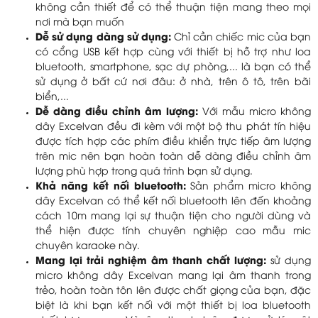
không cần thiết để có thể thuận tiện mang theo mọi
nơi mà bạn muốn
Dễ sử dụng dàng sử dụng:
Chỉ cần chiếc mic của bạn
có cổng USB kết hợp cùng với thiết bị hỗ trợ như loa
bluetooth, smartphone, sạc dự phòng,... là bạn có thể
sử dụng ở bất cứ nơi đâu: ở nhà, trên ô tô, trên bãi
biển,...
Dễ dàng điều chỉnh âm lượng:
Với mẫu micro không
dây Excelvan đều đi kèm với một bộ thu phát tín hiệu
được tích hợp các phím điều khiển trực tiếp âm lượng
trên mic nên bạn hoàn toàn dễ dàng điều chỉnh âm
lượng phù hợp trong quá trình bạn sử dụng.
Khả năng kết nối bluetooth:
Sản phẩm micro không
dây Excelvan có thể kết nối bluetooth lên đến khoảng
cách 10m mang lại sự thuận tiện cho người dùng và
thể hiện được tính chuyên nghiệp cao mẫu mic
chuyên karaoke này.
Mang lại trải nghiệm âm thanh chất lượng:
sử dụng
micro không dây Excelvan mang lại âm thanh trong
trẻo, hoàn toàn tôn lên được chất giọng của bạn, đặc
biệt là khi bạn kết nối với một thiết bị loa bluetooth