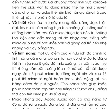
đến từ Mỹ, rất được ưa chuộng trong lĩnh vực karaoke
trên thế giới. Vốn là dòng micro thế hệ mới chuyên
dùng cho hát karaoke thế nên khả năng chống hú của
thiết bị này thì phải nói là cực tốt.
Về thiết kế:
mẫu mic này mang kiểu dáng đẹp, hiện
đại. Tay micro làm bằng hợp kim chống gỉ, chống xước,
chống bám vân tay. Củ micro được tạo nên từ những
linh kiện cao cấp mang lại độ nhạy cao, tiếng bắt
micro giúp người hát khỏe hơn và giọng ca trở nên nhẹ
nhàng và bay bổng hơn.
Về tính năng:
một ưu điểm cực kì hữu ích đó chính là
tính năng cảm ứng, dòng mic này có chế độ tự động
tắt tín hiệu sau 5 giây đặt mic xuống, khi cầm vào mic
thì không cần bấm công tắc mở mà có thể hát được
ngay. Sau 5 phút micro tự động ngắt pin và sau 15
phút thì micro sẽ ngắt hoàn toàn, khởi động lại mic
bằng cách ấn nút nguồn. Tính năng này giúp khắc
phục hoàn toàn tạp âm hay tiếng rú rít khó chịu, đồng
thời còn tiết kiệm pin khi sử dụng.
Micro không dây Apollo Audio còn có khả năng tự
động dò sóng sạch, đồng bộ tự động với tần số của