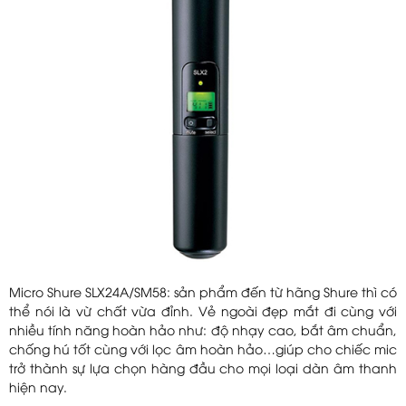
Micro Shure SLX24A/SM58: sản phẩm đến từ hãng Shure thì có
thể nói là vừ chất vừa đỉnh. Vẻ ngoài đẹp mắt đi cùng với
nhiều tính năng hoàn hảo như: độ nhạy cao, bắt âm chuẩn,
chống hú tốt cùng với lọc âm hoàn hảo…giúp cho chiếc mic
trở thành sự lựa chọn hàng đầu cho mọi loại dàn âm thanh
hiện nay.