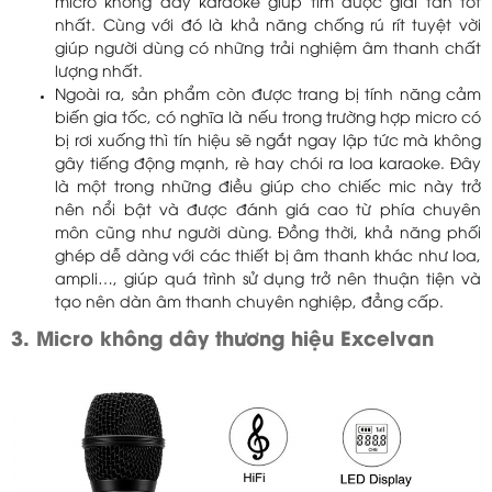
micro không dây karaoke giúp tìm được giải tần tốt
nhất. Cùng với đó là khả năng chống rú rít tuyệt vời
giúp người dùng có những trải nghiệm âm thanh chất
lượng nhất.
Ngoài ra, sản phẩm còn được trang bị tính năng cảm
biến gia tốc, có nghĩa là nếu trong trường hợp micro có
bị rơi xuống thì tín hiệu sẽ ngắt ngay lập tức mà không
gây tiếng động mạnh, rè hay chói ra loa karaoke. Đây
là một trong những điều giúp cho chiếc mic này trở
nên nổi bật và được đánh giá cao từ phía chuyên
môn cũng như người dùng. Đồng thời, khả năng phối
ghép dễ dàng với các thiết bị âm thanh khác như loa,
ampli…, giúp quá trình sử dụng trở nên thuận tiện và
tạo nên dàn âm thanh chuyên nghiệp, đẳng cấp.
3. Micro không dây thương hiệu Excelvan