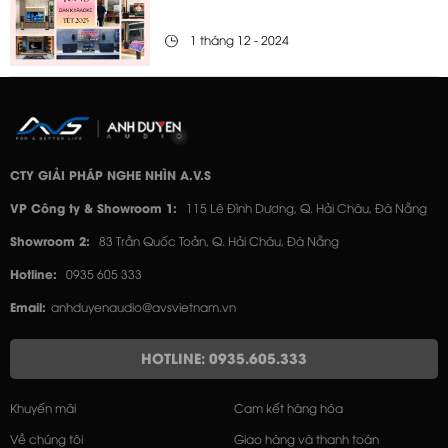
1 tháng 12 - 2024
CTY GIẢI PHÁP NGHE NHÌN A.V.S
VP Công ty & Showroom 1:
115 Lê Đình Dương, Q. Hải Châu, Đà Nẵng
Showroom 2:
83 Trần Quốc Toản, Q. Hải Châu, Đà Nẵng
Hotline:
0935 605 333
Email:
anhduyenaudio@avsvietnam.vn
HOTLINE: 0935.605.333
Khuyến mãi
Cam kết hàng hóa
Về chúng tôi
Giao hàng và thanh toán