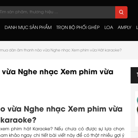
DANH MỤC SẢN PHẨM
TRỌN BỘ PHỐI GHÉP
LOA
AMPLY
mua dàn âm thanh nào vừa Nghe nhạc Xem phim vừa Hát karaoke?
 vừa Nghe nhạc Xem phim vừa
o vừa Nghe nhạc Xem phim vừa
 karaoke?
xem phim hát Karaoke? Nếu chưa có được sự lựa chọn
am khảo ngay chi tiết bài viết này để có thật nhiều gợi ý