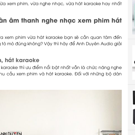
ừa xem phim, vừa nghe nhạc, vừa hát karaoke hay nhất
dàn âm thanh nghe nhạc xem phim hát
ừa xem phim vừa hát karaoke bạn sẽ cần quan tâm đến
g tò mò đúng không? Vậy thì hãy để Anh Duyên Audio giải
, hát karaoke
karaoke thì ưu điểm nổi bật nhất vẫn là chức năng nghe
nhu cầu xem phim và hát karaoke. Đối với những bộ dàn