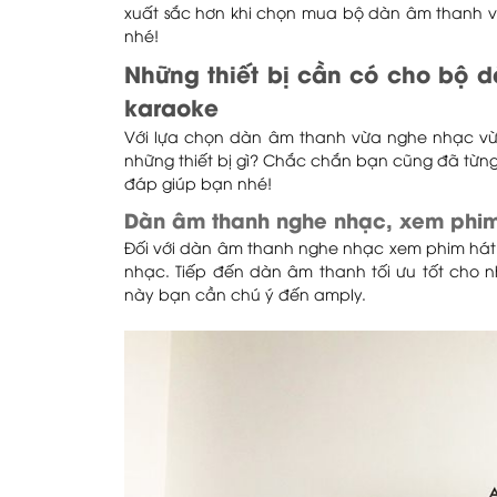
xuất sắc hơn khi chọn mua bộ dàn âm thanh v
nhé!
Những thiết bị cần có cho bộ 
karaoke
Với lựa chọn dàn âm thanh vừa nghe nhạc v
những thiết bị gì? Chắc chắn bạn cũng đã từn
đáp giúp bạn nhé!
Dàn âm thanh nghe nhạc, xem phim
Đối với dàn âm thanh nghe nhạc xem phim hát 
nhạc. Tiếp đến dàn âm thanh tối ưu tốt cho 
này bạn cần chú ý đến amply.