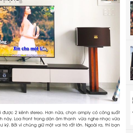
 được 2 kênh stereo. Hơn nữa, chọn amply có công suất
h này. Loa Front trong dàn âm thanh vừa nghe nhạc vừa
. Bởi vì chúng giữ một vai trò rất lớn. Ngoài ra, thì bạn