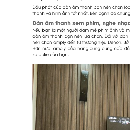
Đầu phát của dàn âm thanh bạn nên chọn loại 
thanh và hình ảnh tốt nhất. Bên cạnh đó chúng
Dàn âm thanh xem phim, nghe nhạc
Nếu bạn là một người đam mê phim ảnh và muố
dàn âm thanh bạn nên lựa chọn. Đối với dà
nên chọn amply đến từ thương hiệu Denon. Bởi
Hơn nữa, amply của hãng cũng cung cấp đủ
karaoke của bạn.