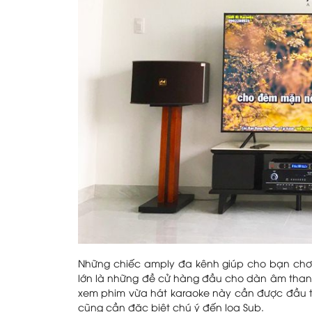
Những chiếc amply đa kênh giúp cho bạn chơi
lớn là những đề cử hàng đầu cho dàn âm than
xem phim vừa hát karaoke này cần được đầu tư kỹ
cũng cần đặc biệt chú ý đến loa Sub.