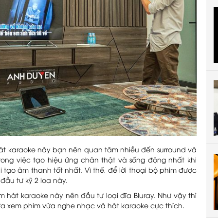
t karaoke này bạn nên quan tâm nhiều đến surround và
trong việc tạo hiệu ứng chân thật và sống động nhất khi
 tạo âm thanh tốt nhất. Vì thế, để lời thoại bộ phim được
đầu tư kỹ 2 loa này.
hát karaoke này nên đầu tư loại đĩa Bluray. Như vậy thì
a xem phim vừa nghe nhạc và hát karaoke cực thích.