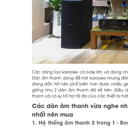
Các dòng loa karaoke có bass lớn và dùng nh
Dàn âm thanh dùng để hát karaoke nhưng đả
đang dần trở nên phổ biến hơn được nhiều gi
giống như 2 dàn âm thanh đã kể trên. Điều
thanh và có sự hỗ trợ tối đa của các thiết bị há
Các dàn âm thanh vừa nghe nh
nhất nên mua
1. Hệ thống âm thanh 3 trong 1 - B