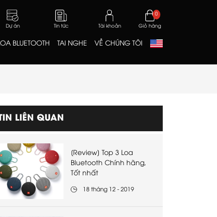
0
Dự án
Tin tức
Tài khoản
Giỏ hàng
LOA BLUETOOTH
TAI NGHE
VỀ CHÚNG TÔI
TIN LIÊN QUAN
[Review] Top 3 Loa
Bluetooth Chính hãng,
Tốt nhất
18 tháng 12 - 2019