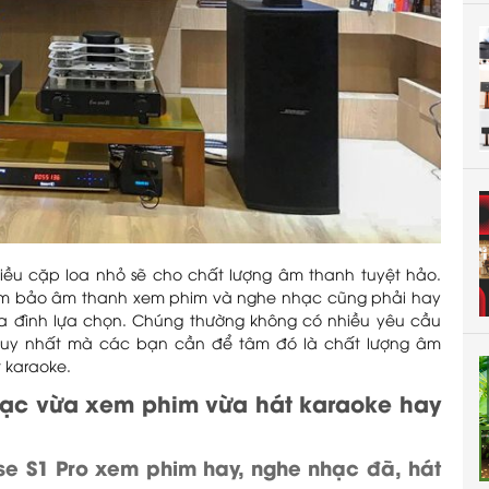
iều cặp loa nhỏ sẽ cho chất lượng âm thanh tuyệt hảo.
m bảo âm thanh xem phim và nghe nhạc cũng phải hay
a đình lựa chọn. Chúng thường không có nhiều yêu cầu
 duy nhất mà các bạn cần để tâm đó là chất lượng âm
t karaoke.
ạc vừa xem phim vừa hát karaoke hay
ose S1 Pro xem phim hay, nghe nhạc đã, hát