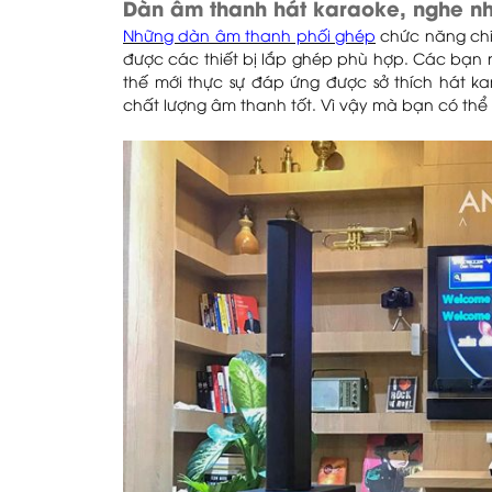
Dàn âm thanh hát karaoke, nghe n
Những dàn âm thanh phối ghép
chức năng chí
được các thiết bị lắp ghép phù hợp. Các bạn 
thế mới thực sự đáp ứng được sở thích hát k
chất lượng âm thanh tốt. Vì vậy mà bạn có th