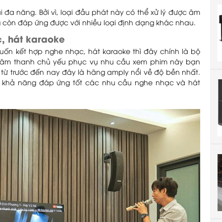
đa năng. Bởi vì, loại đầu phát này có thể xử lý được âm
 còn đáp ứng được với nhiều loại định dạng khác nhau.
, hát karaoke
n kết hợp nghe nhạc, hát karaoke thì đây chính là bộ
n âm thanh chủ yếu phục vụ nhu cầu xem phim này bạn
 từ trước đến nay đây là hãng amply nổi về độ bền nhất.
 khả năng đáp ứng tốt các nhu cầu nghe nhạc và hát