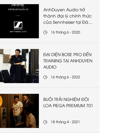
AnhDuyen Audio trở
thành đại lý chính thức
của Sennheiser tại Đà
Nẵng
16 tháng 6 - 2020
ĐẠI DIỆN BOSE PRO ĐẾN
TRAINING TẠI ANHDUYEN
AUDIO
16 tháng 6 - 2022
BUỔI TRẢI NGHIỆM ĐÔI
LOA PIEGA PREMIUM 701
18 tháng 4 - 2021