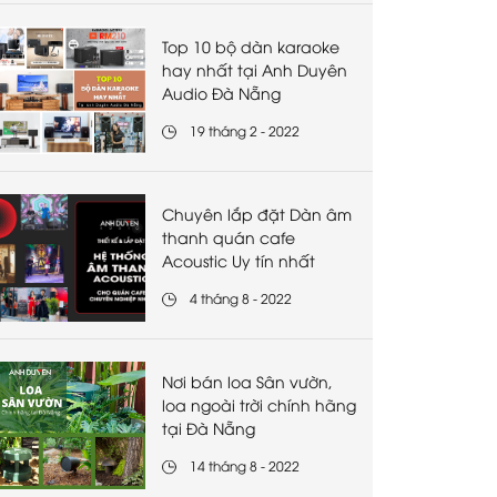
Top 10 bộ dàn karaoke
hay nhất tại Anh Duyên
Audio Đà Nẵng
19 tháng 2 - 2022
Chuyên lắp đặt Dàn âm
thanh quán cafe
Acoustic Uy tín nhất
4 tháng 8 - 2022
Nơi bán loa Sân vườn,
loa ngoài trời chính hãng
tại Đà Nẵng
14 tháng 8 - 2022