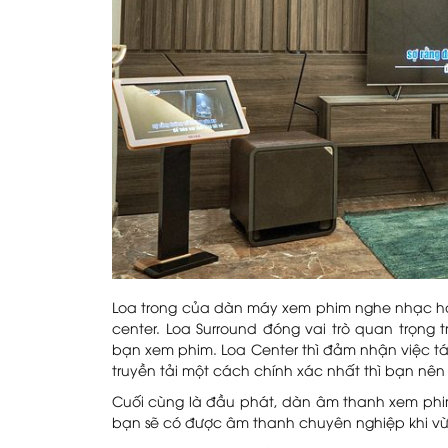
Loa trong của dàn máy xem phim nghe nhạc há
center. Loa Surround đóng vai trò quan trọng 
bạn xem phim. Loa Center thì đảm nhận việc tái
truyền tải một cách chính xác nhất thì bạn nên 
Cuối cùng là đầu phát, dàn âm thanh xem phim 
bạn sẽ có được âm thanh chuyên nghiệp khi vừ