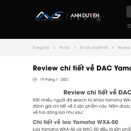
Trang chủ
Tin tức
Tin tức và kết nối
Review 
Review chi tiết về DAC Ya
19 tháng 1 - 2021
Review chi tiết về D
Rất nhiều người đã search từ khóa Yamaha WX
đánh giá chi tiết về 2 sản phẩm này. Nắm đượ
về hai dòng loa như sau:
Chi tiết về loa Yamaha WXA-50
Loa Yamaha WXA-50 và WXC-50 đều là sản phẩm