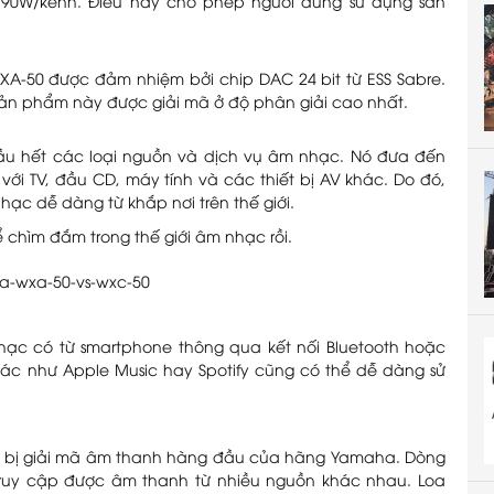
 90W/kênh. Điều này cho phép người dùng sử dụng sản
XA-50 được đảm nhiệm bởi chip DAC 24 bit từ ESS Sabre.
ản phẩm này được giải mã ở độ phân giải cao nhất.
ầu hết các loại nguồn và dịch vụ âm nhạc. Nó đưa đến
 với TV, đầu CD, máy tính và các thiết bị AV khác. Do đó,
ạc dễ dàng từ khắp nơi trên thế giới.
 chìm đắm trong thế giới âm nhạc rồi.
ạc có từ smartphone thông qua kết nối Bluetooth hoặc
ác như Apple Music hay Spotify cũng có thể dễ dàng sử
t bị giải mã âm thanh hàng đầu của hãng Yamaha. Dòng
truy cập được âm thanh từ nhiều nguồn khác nhau. Loa