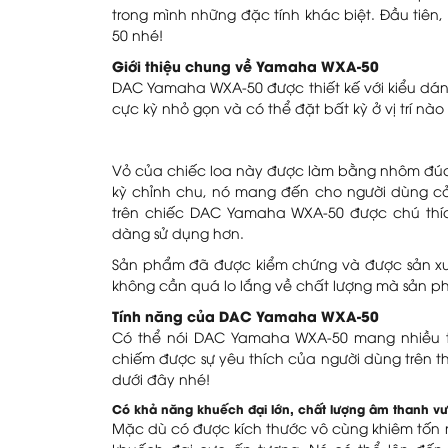
trong mình những đặc tính khác biệt. Đầu tiên,
50 nhé!
Giới thiệu chung về Yamaha WXA-50
DAC Yamaha WXA-50 được thiết kế với kiểu dáng
cực kỳ nhỏ gọn và có thể đặt bất kỳ ở vị trí nà
Vỏ của chiếc loa này được làm bằng nhôm đúc 
kỳ chỉnh chu, nó mang đến cho người dùng c
trên chiếc DAC Yamaha WXA-50 được chú thíc
dàng sử dụng hơn.
Sản phẩm đã được kiểm chứng và được sản xuất
không cần quá lo lắng về chất lượng mà sản p
Tính năng của DAC Yamaha WXA-50
Có thể nói DAC Yamaha WXA-50 mang nhiều tí
chiếm được sự yêu thích của người dùng trên 
dưới đây nhé!
Có khả năng khuếch đại lớn, chất lượng âm thanh vượ
Mặc dù có được kích thước vô cùng khiêm tốn