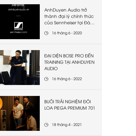
AnhDuyen Audio trở
thành đại lý chính thức
của Sennheiser tại Đà
Nẵng
16 tháng 6 - 2020
ĐẠI DIỆN BOSE PRO ĐẾN
TRAINING TẠI ANHDUYEN
AUDIO
16 tháng 6 - 2022
BUỔI TRẢI NGHIỆM ĐÔI
LOA PIEGA PREMIUM 701
18 tháng 4 - 2021