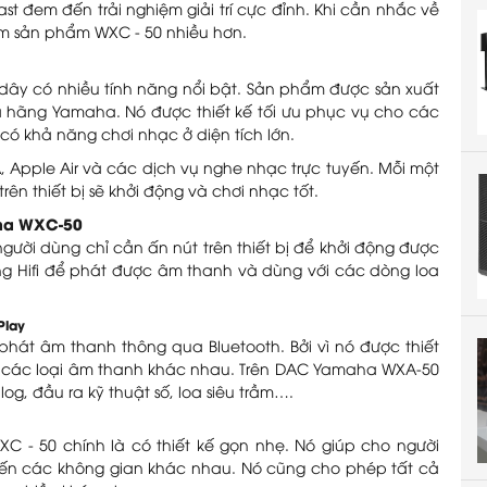
 đem đến trải nghiệm giải trí cực đỉnh. Khi cần nhắc về
m sản phẩm WXC - 50 nhiều hơn.
y có nhiều tính năng nổi bật. Sản phẩm được sản xuất
a hãng Yamaha. Nó được thiết kế tối ưu phục vụ cho các
à có khả năng chơi nhạc ở diện tích lớn.
A, Apple Air và các dịch vụ nghe nhạc trực tuyến. Mỗi một
ên thiết bị sẽ khởi động và chơi nhạc tốt.
aha WXC-50
gười dùng chỉ cần ấn nút trên thiết bị để khởi động được
ng Hifi để phát được âm thanh và dùng với các dòng loa
Play
át âm thanh thông qua Bluetooth. Bởi vì nó được thiết
 các loại âm thanh khác nhau. Trên DAC Yamaha WXA-50
og, đầu ra kỹ thuật số, loa siêu trầm….
- 50 chính là có thiết kế gọn nhẹ. Nó giúp cho người
đến các không gian khác nhau. Nó cũng cho phép tất cả