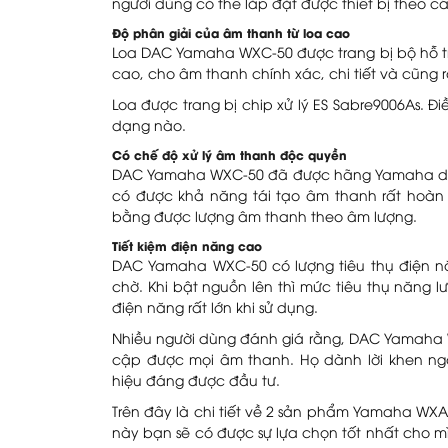
người dùng có thể lắp đặt được thiết bị theo c
Độ phân giải của âm thanh từ loa cao
Loa DAC Yamaha WXC-50 được trang bị bộ hỗ tr
cao, cho âm thanh chính xác, chi tiết và cũng r
Loa được trang bị chip xử lý ES Sabre9006As. 
dạng nào.
Có chế độ xử lý âm thanh độc quyền
DAC Yamaha WXC-50 đã được hãng Yamaha dùng
có được khả năng tái tạo âm thanh rất hoàn
bằng được lượng âm thanh theo âm lượng.
Tiết kiệm điện năng cao
DAC Yamaha WXC-50 có lượng tiêu thụ điện n
chờ. Khi bật nguồn lên thì mức tiêu thụ năng 
điện năng rất lớn khi sử dụng.
Nhiều người dùng đánh giá rằng, DAC Yamaha WX
cập được mọi âm thanh. Họ dành lời khen ngợi
hiệu đáng được đầu tư.
Trên đây là chi tiết về 2 sản phẩm Yamaha WXA
này bạn sẽ có được sự lựa chọn tốt nhất cho m