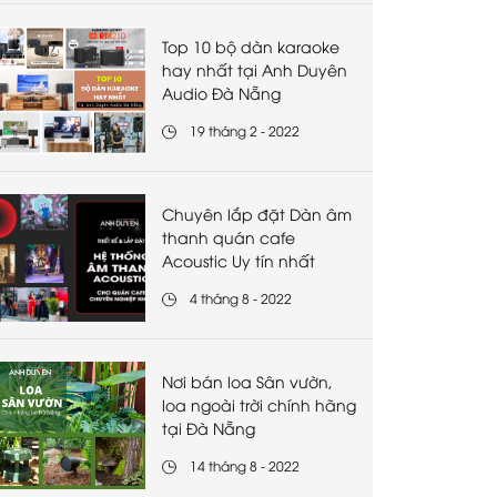
Top 10 bộ dàn karaoke
hay nhất tại Anh Duyên
Audio Đà Nẵng
19 tháng 2 - 2022
Chuyên lắp đặt Dàn âm
thanh quán cafe
Acoustic Uy tín nhất
4 tháng 8 - 2022
Nơi bán loa Sân vườn,
loa ngoài trời chính hãng
tại Đà Nẵng
14 tháng 8 - 2022