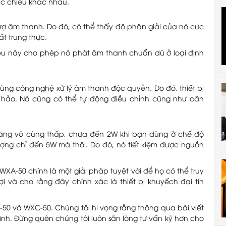
ác chiều khác nhau.
ợ âm thanh. Do đó, có thể thấy độ phân giải của nó cực
ất trung thực.
Điều này cho phép nó phát âm thanh chuẩn dù ở loại định
 công nghệ xử lý âm thanh độc quyền. Do đó, thiết bị
 hảo. Nó cũng có thể tự động điều chỉnh cũng như cân
ăng vô cùng thấp, chưa đến 2W khi bạn dùng ở chế độ
lượng chỉ đến 5W mà thôi. Do đó, nó tiết kiệm được nguồn
A-50 chính là một giải pháp tuyệt vời để họ có thể truy
 và cho rằng đây chính xác là thiết bị khuyếch đại tín
-50 và WXC-50. Chúng tôi hi vọng rằng thông qua bài viết
ình. Đừng quên chúng tôi luôn sẵn lòng tư vấn kỹ hơn cho