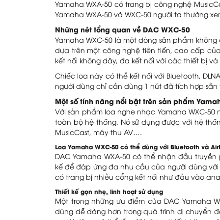
Yamaha WXA-50 có trang bị công nghệ MusicCast
Yamaha WXA-50 và WXC-50 người ta thường xe
Những nét tổng quan về DAC WXC-50
Yamaha WXC-50 là một dòng sản phẩm không dâ
dựa trên một công nghệ tiên tiến, cao cấp củ
kết nối không dây, đa kết nối với các thiết bị v
Chiếc loa này có thể kết nối với Bluetooth, DLN
người dùng chỉ cần dùng 1 nút đã tích hợp sẵn tr
Một số tính năng nổi bật trên sản phẩm Yam
Với sản phẩm loa nghe nhạc
Yamaha WXC-50
n
toàn bộ hệ thống. Nó sử dụng được với hệ thố
MusicCast, máy thu AV….
Loa Yamaha WXC-50 có thể dùng với Bluetooth và Air
DAC Yamaha WXA-50 có thể nhận đầu truyền ph
kế để đáp ứng đa nhu cầu của người dùng với
có trang bị nhiều cổng kết nối như đầu vào anal
Thiết kế gọn nhẹ, linh hoạt sử dụng
Một trong những ưu điểm của DAC Yamaha WXC 
dùng dễ dàng hơn trong quá trình di chuyển 