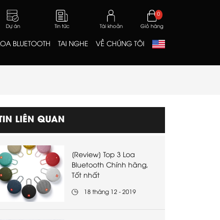
0
Dự án
Tin tức
Tài khoản
Giỏ hàng
LOA BLUETOOTH
TAI NGHE
VỀ CHÚNG TÔI
TIN LIÊN QUAN
[Review] Top 3 Loa
Bluetooth Chính hãng,
Tốt nhất
18 tháng 12 - 2019