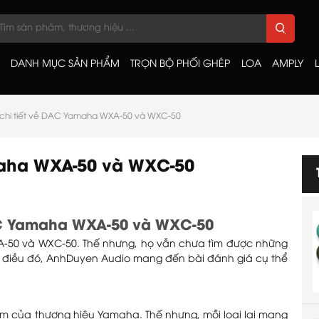
DANH MỤC SẢN PHẨM
TRỌN BỘ PHỐI GHÉP
LOA
AMPLY
chi tiết về DAC Yamaha WXA-50 và WXC-50
maha WXA-50 và WXC-50
AC Yamaha WXA-50 và WXC-50
A-50 và WXC-50. Thế nhưng, họ vẫn chưa tìm được những
c điều đó, AnhDuyen Audio mang đến bài đánh giá cụ thể
 của thương hiệu Yamaha. Thế nhưng, mỗi loại lại mang