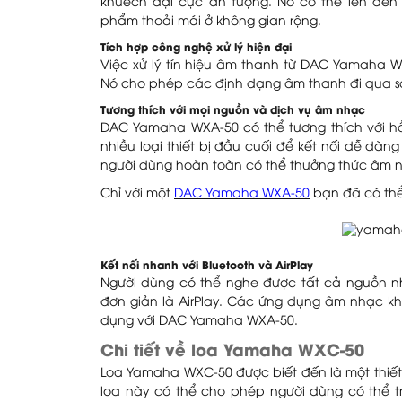
khuếch đại cực ấn tượng. Nó có thể lên đến
phẩm thoải mái ở không gian rộng.
Tích hợp công nghệ xử lý hiện đại
Việc xử lý tín hiệu âm thanh từ DAC Yamaha W
Nó cho phép các định dạng âm thanh đi qua s
Tương thích với mọi nguồn và dịch vụ âm nhạc
DAC Yamaha WXA-50 có thể tương thích với h
nhiều loại thiết bị đầu cuối để kết nối dễ dàng
người dùng hoàn toàn có thể thưởng thức âm nh
Chỉ với một
DAC Yamaha WXA-50
bạn đã có thể
Kết nối nhanh với Bluetooth và AirPlay
Người dùng có thể nghe được tất cả nguồn nh
đơn giản là AirPlay. Các ứng dụng âm nhạc kh
dụng với DAC Yamaha WXA-50.
Chi tiết về loa Yamaha WXC-50
Loa Yamaha WXC-50 được biết đến là một thiế
loa này có thể cho phép người dùng có thể 