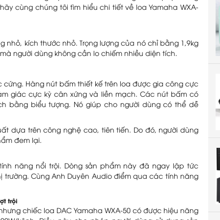
 hãy cùng chúng tôi tìm hiểu chi tiết về loa Yamaha WXA-
 nhỏ, kích thước nhỏ. Trọng lượng của nó chỉ bằng 1,9kg
o mà người dùng không cần lo chiếm nhiều diện tích.
cứng. Hàng nút bấm thiết kế trên loa được gia công cực
ảm giác cực kỳ cân xứng và liền mạch. Các nút bấm có
h bằng biểu tượng. Nó giúp cho người dùng có thể dễ
 dựa trên công nghệ cao, tiên tiến. Do đó, người dùng
hẩm đem lại.
nh năng nổi trội. Dòng sản phẩm này đã ngay lập tức
thị trường. Cùng Anh Duyên Audio điểm qua các tính năng
t trội
 nhưng chiếc loa DAC Yamaha WXA-50 có được hiệu năng