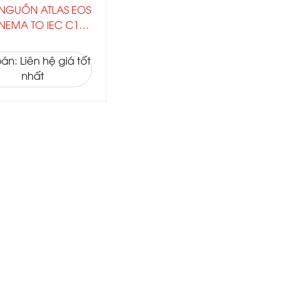
NGUỒN ATLAS EOS
NEMA TO IEC C13
(10a)
án: Liên hệ giá tốt
nhất