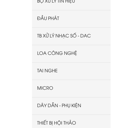
BỘ XỬ LÝ TÍN HIỆU
ĐẦU PHÁT
TB XỬ LÝ NHẠC SỐ - DAC
LOA CÔNG NGHỆ
TAI NGHE
MICRO
DÂY DẪN - PHỤ KIỆN
THIẾT BỊ HỘI THẢO