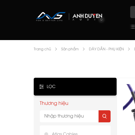
Trang chủ
Sản phẩm
DÂY DẪN - PHỤ KIỆN
LỌC
Thương hiệu
Atlas Cables