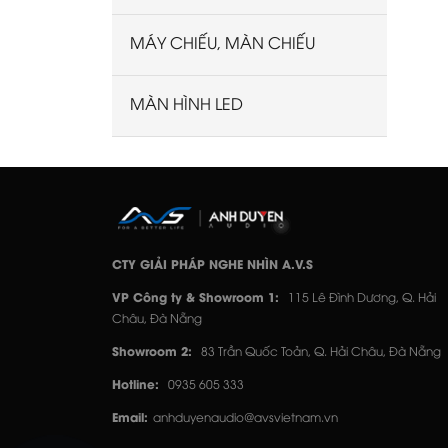
MÁY CHIẾU, MÀN CHIẾU
MÀN HÌNH LED
CTY GIẢI PHÁP NGHE NHÌN A.V.S
VP Công ty & Showroom 1:
115 Lê Đình Dương, Q. Hải
Châu, Đà Nẵng
Showroom 2:
83 Trần Quốc Toản, Q. Hải Châu, Đà Nẵng
Hotline:
0935 605 333
Email:
anhduyenaudio@avsvietnam.vn