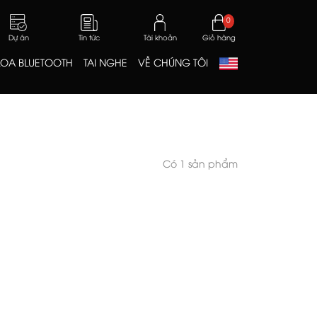
0
Dự án
Tin tức
Tài khoản
Giỏ hàng
LOA BLUETOOTH
TAI NGHE
VỀ CHÚNG TÔI
Có 1 sản phẩm