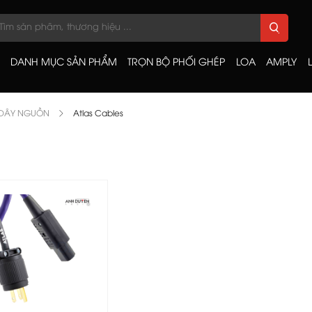
DANH MỤC SẢN PHẨM
TRỌN BỘ PHỐI GHÉP
LOA
AMPLY
DÂY NGUỒN
Atlas Cables