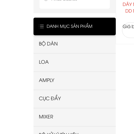
DÂY 
DD 
DANH MỤC SẢN PHẨM
Giá b
BỘ DÀN
LOA
AMPLY
CỤC ĐẨY
MIXER