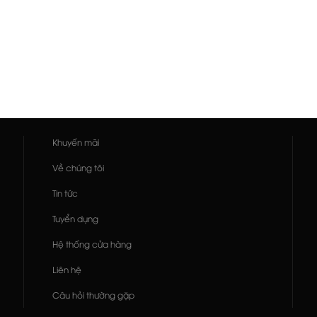
Khuyến mãi
Về chúng tôi
Tin tức
Tuyển dụng
Hệ thống cửa hàng
Liên hệ
Câu hỏi thường gặp