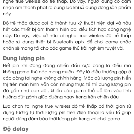
nghe true wireless đỗ trễ thấp. Do vậy, người dùng có cảm
nhận âm thanh phát ra cùng lúc khi sử dụng dòng sản phẩm
này.
Độ trễ thấp được coi là thành tựu kỹ thuật hiện đại và hầu
hết các thiết bị âm thanh hiện đại đều tích hợp công nghệ
này. Do vậy, việc sở hữu ai nghe true wireless độ trễ thấp
hoặc sử dụng thiết bị Bluetooth aptx để chơi game chắc
chắn sẽ mang tới cho các game thủ trải nghiệm tuyệt vời.
Dung lượng pin
Hết pin khi đang đang chiến đấu cực căng là điều mà
không game thủ nào mong muốn. Đây là điều thường gặp ở
các dòng tai nghe không chính hãng. Mặc dù lượng pin hiển
thị trên màn hình vẫn còn nhưng thực tế thì dung lượng pin
đã gần như cạn kiệt, khiến các game thủ dễ lâm vào tình
huống đứt gánh giữa đường ngay trong trận chiến đấu
Lựa chọn tai nghe true wireless độ trễ thấp có thời gian sử
dụng tương tự thời lượng pin trên điện thoại là yếu tố giúp
người dùng đảm bảo thời lượng pin trong khi chơi game.
Độ delay