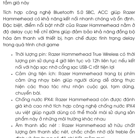
tầm giá này
Tích hợp công nghệ Bluetooth 5.0 SBC, ACC giúp Razer
Hammerhead có khả năng kết nối nhanh chóng và ổn định.
Đặc biệt, điểm nổi bật nhất của Razer Hammerhead nằm ở
độ delay cực trễ chỉ 60ms giúp đảm bảo khả năng đồng bộ
hóa âm thanh với thiết bị, hạn chế được tình trạng delay
trong quá trình chơi game
Thời lượng pin: Razer Hammerhead True Wireless có thời
lượng pin sử dụng 4 giờ liên tục và 12h liên tục nếu kết
nối với hộp sạc nhờ cổng sạc USB-C rất tiện lợi
Cảm ứng tiện ích: Razer Hammerhead trang bị phím
cảm ứng nhạy bén giúp người dùng dễ dàng thực
hiện các thao tác như nhận cuộc gọi, tạm dừng,
chuyển bài.
Chống nước IPX4: Razer Hammerhead còn được đánh
giá khá cao nhờ tích hợp công nghệ chống nước IPX4
ưu việt giúp người dùng có thể thoải mái sử dụng sản
phẩm này ở những môi trường khác nhau
Âm thanh sắc nét : Razer Hammerhead sở hữu chất
lượng âm thanh sắc nét, chắc chắn nhờ dải treble ổn