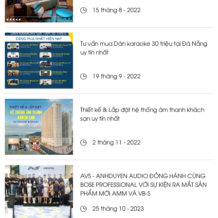
15 tháng 8 - 2022
Tư vấn mua Dàn karaoke 30 triệu tại Đà Nẵng
uy tín nhất
19 tháng 9 - 2022
Thiết kế & Lắp đặt hệ thống âm thanh khách
sạn uy tín nhất
2 tháng 11 - 2022
AVS - ANHDUYEN AUDIO ĐỒNG HÀNH CÙNG
BOSE PROFESSIONAL VỚI SỰ KIỆN RA MẮT SẢN
PHẨM MỚI AMM VÀ VB-S
25 tháng 10 - 2023