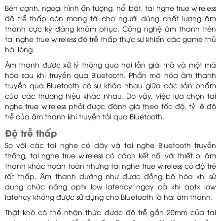
Bên cạnh, ngoại hình ấn tượng, nổi bật, tai nghe true wireless
độ trễ thấp còn mang tới cho người dùng chất lượng âm
thanh cực kỳ đáng khâm phục. Công nghệ âm thanh trên
tai nghe true wireless độ trễ thấp thực sự khiến các game thủ
hài lòng.
Âm thanh được xử lý thông qua hai lần giải mã và một mã
hóa sau khi truyền qua Bluetooth. Phần mã hóa âm thanh
truyền qua Bluetooth có sự khác nhau giữa các sản phẩm
của các thương hiệu khác nhau. Do vậy, việc lựa chọn tai
nghe true wireless phải được đánh giá theo tốc độ, tỷ lệ độ
trễ của âm thanh khi truyền tải qua Bluetooth.
Độ trễ thấp
So với các tai nghe có dây và tai nghe Bluetooth truyền
thống, tai nghe true wireless có cách kết nối với thiết bị âm
thanh khác hoàn toàn nhưng tai nghe true wireless có độ trễ
rất thấp. Âm thanh dường như được đồng bộ hóa khi sử
dụng chức năng aptx low latency ngay cả khi aptx low
latency không được sử dụng cho Bluetooth là hai âm thanh.
Thật khó có thể nhận thức được độ trễ gần 20mm của tai