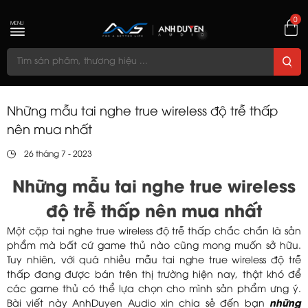
0
MENU
Những mẫu tai nghe true wireless độ trễ thấp
nên mua nhất
26 tháng 7 - 2023
Những mẫu tai nghe true wireless
độ trễ thấp nên mua nhất
Một cặp tai nghe true wireless độ trễ thấp chắc chắn là sản
phẩm mà bất cứ game thủ nào cũng mong muốn sở hữu.
Tuy nhiên, với quá nhiều mẫu tai nghe true wireless độ trễ
thấp đang được bán trên thị trường hiện nay, thật khó để
các game thủ có thể lựa chọn cho mình sản phẩm ưng ý.
Bài viết này AnhDuyen Audio xin chia sẻ đến bạn
những