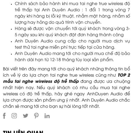
Chính sách bảo hành khi mua tai nghe true wireless độ
trễ thấp tại Anh Duyên Audio : 1 đổi 1 trong vòng 7
ngày khi hàng bị lỗi kỹ thuật, nhầm mặt hàng, nhầm số
lượng hay hỏng do quá trình vận chuyển.
Hàng sẽ được vận chuyển tới quý khách trong vòng 3-
5 ngày sau khi quý khách đặt đơn hàng thành công
Anh Duyên Audio cung cấp cho người mua dịch vụ
test thử tai nghe miễn phí trực tiếp tại cửa hàng.
Anh Duyên Audio mang tới cho người mua chế độ bảo
hành dài hạn từ 12-18 tháng tùy loại sản phẩm.
Bài viết trên đây mang tới cho quý khách những thông tin bổ
ích về lý do lựa chọn tai nghe true wireless cũng như
TOP 2
mẫu tai nghe wireless độ trễ thấp
đang được ưa chuộng
nhất hiện nay. Nếu quý khách có nhu cầu mua tai nghe
wireless có độ trễ thấp, hãy ghé ngay AnhDuyen Audio để
lựa chọn được sản phẩm ưng ý nhất. Anh Duyên Audio chắc
chắn sẽ mang tới cho bạn sự hài lòng tốt nhất.