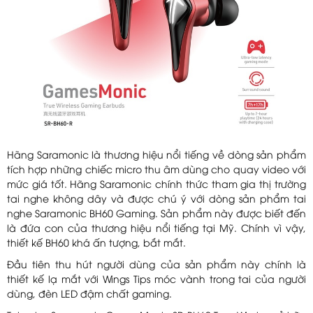
Hãng Saramonic là thương hiệu nổi tiếng về dòng sản phẩm
tích hợp những chiếc micro thu âm dùng cho quay video với
mức giá tốt. Hãng Saramonic chính thức tham gia thị trường
tai nghe không dây và được chú ý với dòng sản phẩm tai
nghe Saramonic BH60 Gaming. Sản phẩm này được biết đến
là đứa con của thương hiệu nổi tiếng tại Mỹ. Chính vì vậy,
thiết kế BH60 khá ấn tượng, bắt mắt.
Đầu tiên thu hút người dùng của sản phẩm này chính là
thiết kế lạ mắt với Wings Tips móc vành trong tai của người
dùng, đèn LED đậm chất gaming.