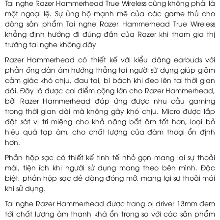
Tai nghe Razer Hammerhead True Wireless cũng không phải là
một ngoại lệ. Sự ủng hộ mạnh mẽ của các game thủ cho
dòng sản phẩm Tai nghe Razer Hammerhead True Wireless
khẳng định hướng đi đúng đắn của Razer khi tham gia thị
trường tai nghe không dây
Razer Hammerhead có thiết kế với kiểu dáng earbuds với
phần ống dẫn âm hướng thẳng tai người sử dụng giúp giảm
cảm giác khó chịu, đau tai, bí bách khi đeo lên tai thời gian
dài. Đây là được coi điểm cộng lớn cho Razer Hammerhead,
bởi Razer Hammerhead đáp ứng được nhu cầu gaming
trong thời gian dài mà không gây khó chịu. Micro được lắp
đặt sát vị trí miệng cho khả năng bắt âm tốt hơn, loại bỏ
hiệu quả tạp âm, cho chất lượng của đàm thoại ổn định
hơn.
Phần hộp sạc có thiết kế tinh tế nhỏ gọn mang lại sự thoải
mái, tiện ích khi người sử dụng mang theo bên mình. Đặc
biệt, phần hộp sạc dễ dàng đóng mở, mang lại sự thoải mái
khi sử dụng.
Tai nghe Razer Hammerhead được trang bị driver 13mm đem
tới chất lượng âm thanh khá ổn trong so với các sản phẩm