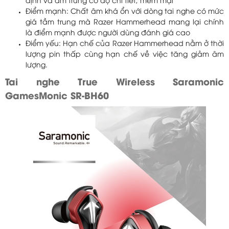
định và âm trung có độ chi tiết, mềm mại
Điểm mạnh: Chất âm khá ổn với dòng tai nghe có mức
giá tầm trung mà Razer Hammerhead mang lại chính
là điểm mạnh được người dùng đánh giá cao
Điểm yếu: Hạn chế của Razer Hammerhead nằm ở thời
lượng pin thấp cùng hạn chế về việc tăng giảm âm
lượng.​
Tai nghe True Wireless Saramonic
GamesMonic SR-BH60