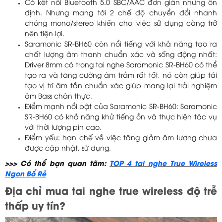
Có kết nối Bluetooth 5.0 SBC/AAC đơn giản nhưng ổn
định. Nhưng mang tới 2 chế độ chuyển đổi nhanh
chóng mono/stereo khiến cho việc sử dụng càng trở
nên tiện lợi.
Saramonic SR-BH60 còn nổi tiếng với khả năng tạo ra
chất lượng âm thanh chuẩn xác và sống động nhất:
Driver 8mm có trong tai nghe Saramonic SR-BH60 có thể
tạo ra và tăng cường âm trầm rất tốt, nó còn giúp tái
tạo vị trí âm tần chuẩn xác giúp mang lại trải nghiệm
âm Bass chân thực.
Điểm mạnh nổi bật của Saramonic SR-BH60: Saramonic
SR-BH60 có khả năng khử tiếng ồn và thực hiện tác vụ
với thời lượng pin cao.
Điểm yếu: hạn chế về việc tăng giảm âm lượng chưa
được cập nhật, sử dụng.
>>> Có thể bạn quan tâm:
TOP 4 tai nghe True Wireless
Ngon Bổ Rẻ
Địa chỉ mua tai nghe true wireless độ trễ
thấp uy tín?