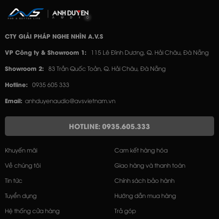
CTY GIẢI PHÁP NGHE NHÌN A.V.S
VP Công ty & Showroom 1:
115 Lê Đình Dương, Q. Hải Châu, Đà Nẵng
Showroom 2:
83 Trần Quốc Toản, Q. Hải Châu, Đà Nẵng
Hotline:
0935 605 333
Email:
anhduyenaudio@avsvietnam.vn
HOTLINE: 0935.605.333
Khuyến mãi
Cam kết hàng hóa
Về chúng tôi
Giao hàng và thanh toán
Tin tức
Chính sách bảo hành
Tuyển dụng
Hướng dẫn mua hàng
Hệ thống cửa hàng
Trả góp