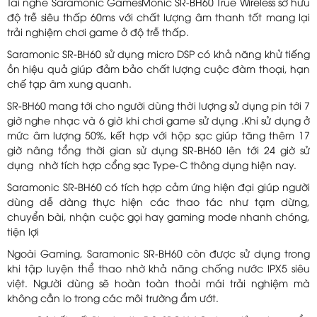
Tai nghe Saramonic GamesMonic SR-BH60 True Wireless sở hữu
độ trễ siêu thấp 60ms với chất lượng âm thanh tốt mang lại
trải nghiệm chơi game ở độ trễ thấp.
Saramonic SR-BH60 sử dụng micro DSP có khả năng khử tiếng
ồn hiệu quả giúp đảm bảo chất lượng cuộc đàm thoại, hạn
chế tạp âm xung quanh.
SR-BH60 mang tới cho người dùng thời lượng sử dụng pin tới 7
giờ nghe nhạc và 6 giờ khi chơi game sử dụng .Khi sử dụng ở
mức âm lượng 50%, kết hợp với hộp sạc giúp tăng thêm 17
giờ nâng tổng thời gian sử dụng SR-BH60 lên tới 24 giờ sử
dụng nhờ tích hợp cổng sạc Type-C thông dụng hiện nay.
Saramonic SR-BH60 có tích hợp cảm ứng hiện đại giúp người
dùng dễ dàng thực hiện các thao tác như tạm dừng,
chuyển bài, nhận cuộc gọi hay gaming mode nhanh chóng,
tiện lợi
Ngoài Gaming, Saramonic SR-BH60 còn được sử dụng trong
khi tập luyện thể thao nhờ khả năng chống nước IPX5 siêu
việt. Người dùng sẽ hoàn toàn thoải mái trải nghiệm mà
không cần lo trong các môi trường ẩm ướt.